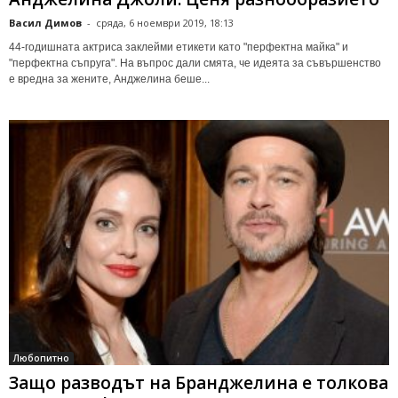
Васил Димов
-
сряда, 6 ноември 2019, 18:13
44-годишната актриса заклейми етикети като "перфектна майка" и
"перфектна съпруга". На въпрос дали смята, че идеята за съвършенство
е вредна за жените, Анджелина беше...
Любопитно
Защо разводът на Бранджелина е толкова