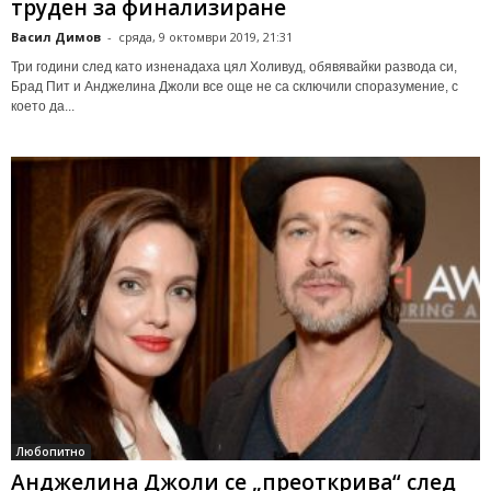
труден за финализиране
Васил Димов
-
сряда, 9 октомври 2019, 21:31
Три години след като изненадаха цял Холивуд, обявявайки развода си,
Брад Пит и Анджелина Джоли все още не са сключили споразумение, с
което да...
Любопитно
Анджелина Джоли се „преоткрива“ след