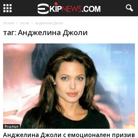
Начало
тагове
Анджелина Джоли
таг: Анджелина Джоли
Водещи
Анджелина Джоли с емоционален призив