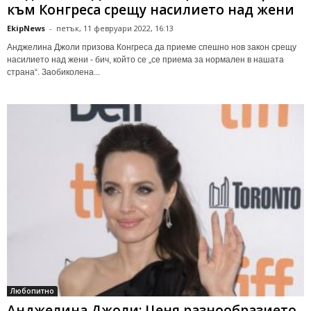
към Конгреса срещу насилието над жени
EkipNews
-
петък, 11 февруари 2022, 16:13
Анджелина Джоли призова Конгреса да приеме спешно нов закон срещу
насилието над жени - бич, който се „се приема за нормален в нашата
страна“. Заобиколена...
Любопитно
Анджелина Джоли: Ценя разнообразието