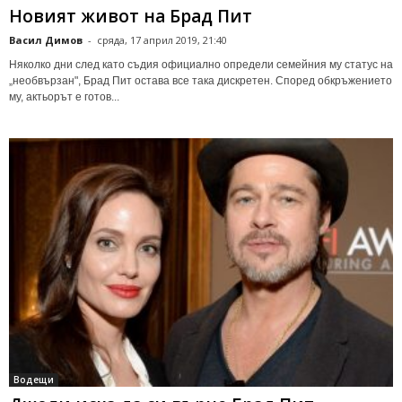
Новият живот на Брад Пит
Васил Димов
-
сряда, 17 април 2019, 21:40
Няколко дни след като съдия официално определи семейния му статус на
„необвързан", Брад Пит остава все така дискретен. Според обкръжението
му, актьорът е готов...
Водещи