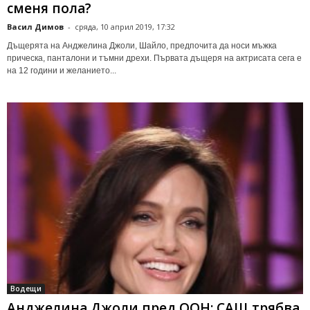
сменя пола?
Васил Димов
-
сряда, 10 април 2019, 17:32
Дъщерята на Анджелина Джоли, Шайло, предпочита да носи мъжка
прическа, панталони и тъмни дрехи. Първата дъщеря на актрисата сега е
на 12 години и желанието...
Водещи
Анджелина Джоли пред ООН: САЩ трябва