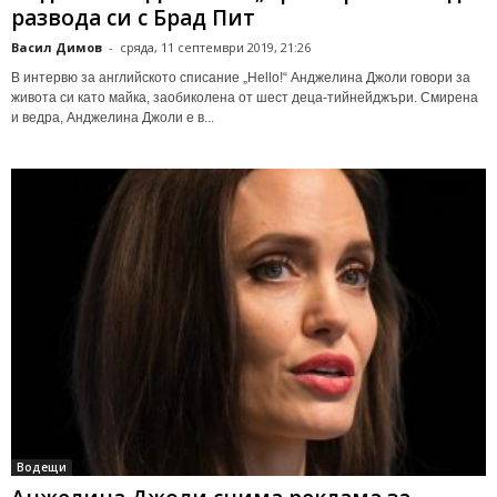
развода си с Брад Пит
Васил Димов
-
сряда, 11 септември 2019, 21:26
В интервю за английското списание „Hello!“ Анджелина Джоли говори за
живота си като майка, заобиколена от шест деца-тийнейджъри. Смирена
и ведра, Анджелина Джоли е в...
Водещи