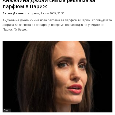
Анжелина Джоли снима реклама за
парфюм в Париж
Васил Димов
-
вторник, 9 юли 2019, 20:33
Анджелина Джоли снима нова реклама за парфюм в Париж. Холивудската
актриса бе заснета от папараци по време на разходка по улиците на
Париж. Тя беше...
Свят