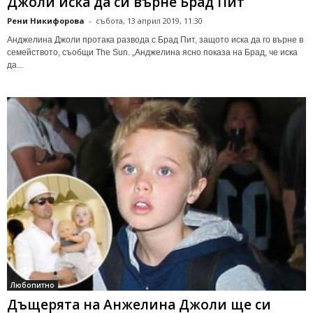
Джоли иска да си върне Брад Пит
Рени Никифорова
-
събота, 13 април 2019, 11:30
Анджелина Джоли протака развода с Брад Пит, защото иска да го върне в
семейството, съобщи The Sun. „Анджелина ясно показа на Брад, че иска
да...
Любопитно
Дъщерята на Анжелина Джоли ще си