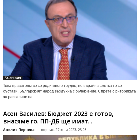
България
Това правителство се роди много трудно, но в крайна сметка то се
състави. Българският народ въздъхна с облекчение. Спрете с риториката
за разваляне на...
Асен Василев: Бюджет 2023 е готов,
внасяме го. ПП-ДБ ще имат...
Анелия Перчева
-
вторник, 27 юни 2023, 23:03