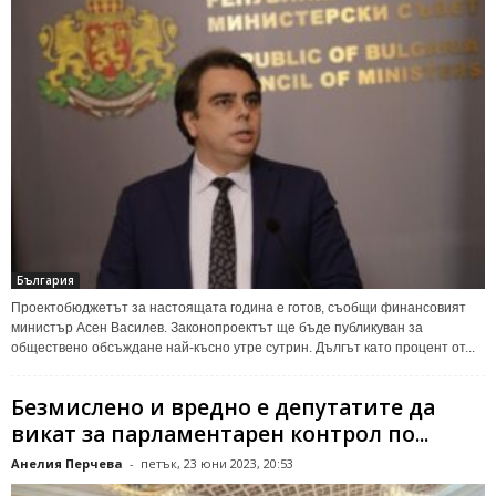
България
Проектобюджетът за настоящата година е готов, съобщи финансовият
министър Асен Василев. Законопроектът ще бъде публикуван за
обществено обсъждане най-късно утре сутрин. Дългът като процент от...
Безмислено и вредно е депутатите да
викат за парламентарен контрол по...
Анелия Перчева
-
петък, 23 юни 2023, 20:53