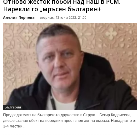
Отново жесток побой над наш в РСМ.
Нарекли го „мръсен българин+
Анелия Перчева
-
вторник, 13 юни 2023, 21:00
България
Председателят на българското дружество в Струга – Бекир Кадриески,
днес е станал обект на поредния престъпен акт на омраза. Нападнат е от
3-4 местни...