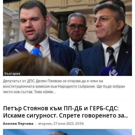
България
Депутатът от ДПС Делян Пеевски се отказва да е член на
конституционната комисия към Народното събрание. Ще бъде избран
чисто нов състав. Това обяви...
Петър Стоянов към ПП-ДБ и ГЕРБ-СДС:
Искаме сигурност. Спрете говоренето за...
Анелия Перчева
-
вторник, 27 юни 2023, 23:06