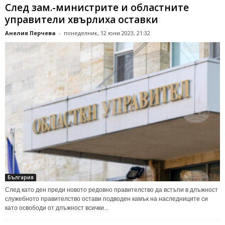
След зам.-министрите и областните
управители хвърлиха оставки
Анелия Перчева
-
понеделник, 12 юни 2023, 21:32
България
След като ден преди новото редовно правителство да встъпи в длъжност
служебното правителство остави подводен камък на наследниците си
като освободи от длъжност всички...