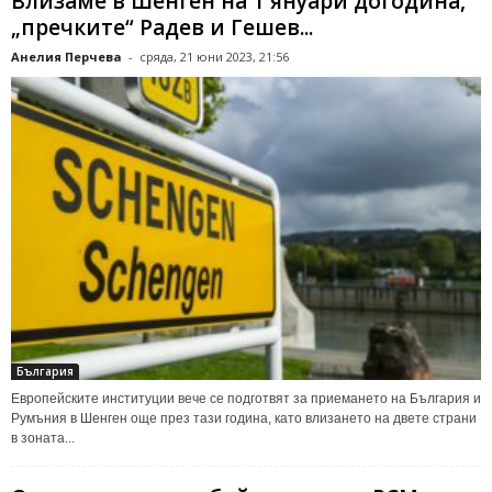
Влизаме в Шенген на 1 януари догодина,
„пречките“ Радев и Гешев...
Анелия Перчева
-
сряда, 21 юни 2023, 21:56
България
Европейските институции вече се подготвят за приемането на България и
Румъния в Шенген още през тази година, като влизането на двете страни
в зоната...