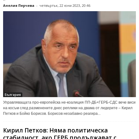
Анелия Перчева
-
четвъртък, 22 юни 2023, 20:46
България
Управляващата про-европейска не-коалиция ПП-ДБ+ГЕРБ-СДС вече виси
на косъм след разменените днес реплики на двама от лидерите – Кирил
Петков и Бойко Борисов. Борисов незабавно реагира...
Кирил Петков: Няма политическа
стабилност, ако ГЕРБ продължават с