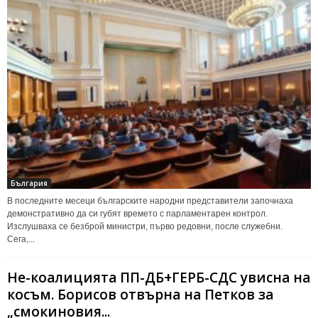
България
В последните месеци българските народни представители започнаха
демонстративно да си губят времето с парламентарен контрол.
Изслушваха се безброй министри, първо редовни, после служебни.
Сега,...
Не-коалицията ПП-ДБ+ГЕРБ-СДС увисна на
косъм. Борисов отвърна на Петков за
„смокиновия...