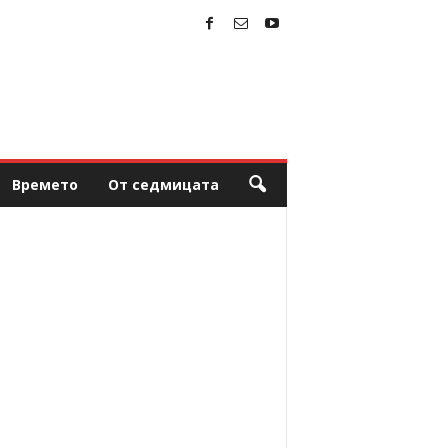
Времето
От седмицата