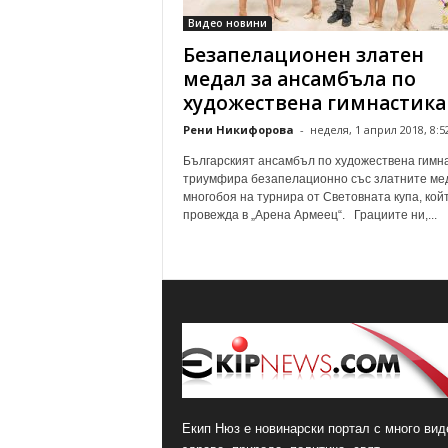
Видео новини
Безапелационен златен
медал за ансамбъла по
художествена гимнастика
Рени Никифорова
-
неделя, 1 април 2018, 8:5
Българският ансамбъл по художествена гимн
триумфира безапелационно със златните ме
многобоя на турнира от Световната купа, кой
провежда в „Арена Армеец“. Грациите ни,...
Екип Нюз е новинарски портал с много виде