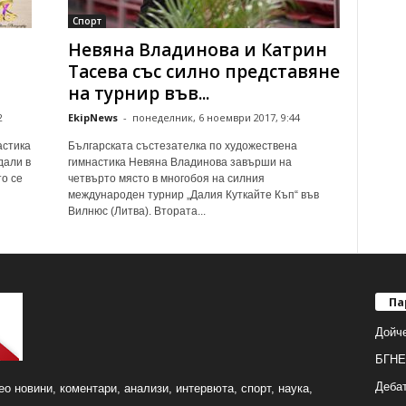
Спорт
Невяна Владинова и Катрин
Тасева със силно представяне
на турнир във...
2
EkipNews
-
понеделник, 6 ноември 2017, 9:44
астика
Българската състезателка по художествена
дали в
гимнастика Невяна Владинова завърши на
то се
четвърто място в многобоя на силния
международен турнир „Далия Куткайте Къп“ във
Вилнюс (Литва). Втората...
Па
Дойч
БГНЕ
Деба
о новини, коментари, анализи, интервюта, спорт, наука,