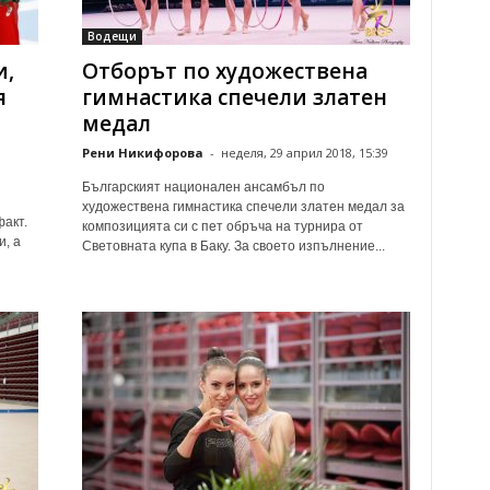
Водещи
и,
Отборът по художествена
я
гимнастика спечели златен
медал
Рени Никифорова
-
неделя, 29 април 2018, 15:39
Българският национален ансамбъл по
художествена гимнастика спечели златен медал за
акт.
композицията си с пет обръча на турнира от
и, а
Световната купа в Баку. За своето изпълнение...