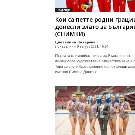
о
Водещи
м
Кои са петте родни граци
е
н
донесли злато за Българи
т
(СНИМКИ)
а
Цветелина Лазарова
-
р
понеделник, 9 август 2021, 16:34
и
Първата олимпийска титла за България по
ансамблова художествена гимнастика вече е ф
Това се случи благодарение на пет млади дам
именно Симона Дянкова,...