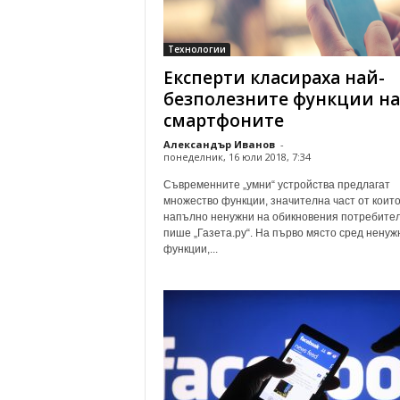
Технологии
Експерти класираха най-
безполезните функции на
смартфоните
Александър Иванов
-
понеделник, 16 юли 2018, 7:34
Съвременните „умни“ устройства предлагат
множество функции, значителна част от които
напълно ненужни на обикновения потребител
пише „Газета.ру“. На първо място сред ненуж
функции,...