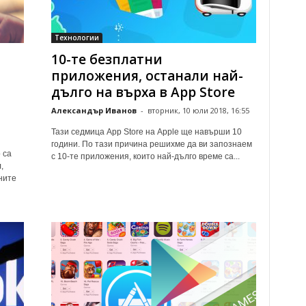
Технологии
10-те безплатни
приложения, останали най-
дълго на върха в App Store
Александър Иванов
-
вторник, 10 юли 2018, 16:55
Тази седмица App Store на Apple ще навърши 10
години. По тази причина решихме да ви запознаем
 са
с 10-те приложения, които най-дълго време са...
,
ните