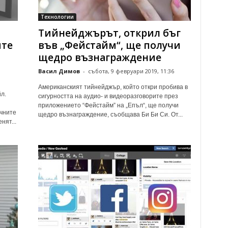
Технологии
Тийнейджърът, открил бъг
ите
във „Фейстайм“, ще получи
щедро възнаграждение
Васил Димов
-
събота, 9 февруари 2019, 11:36
Американският тийнейджър, който откри пробива в
л.
сигурността на аудио- и видеоразговорите през
приложението “Фейстайм” на „Епъл“, ще получи
чните
щедро възнаграждение, съобщава Би Би Си. От...
нят...