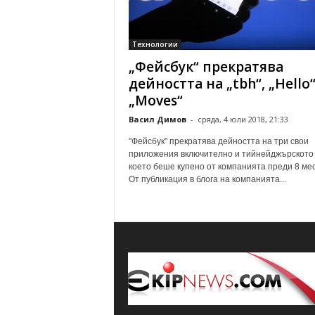
Технологии
„Фейсбук“ прекратява
дейността на „tbh“, „Hello“
„Moves“
Васил Димов
-
сряда, 4 юли 2018, 21:33
"Фейсбук" прекратява дейността на три свои
приложения включително и тийнейджърското "
което беше купено от компанията преди 8 ме
От публикация в блога на компанията...