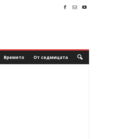
Времето
От седмицата