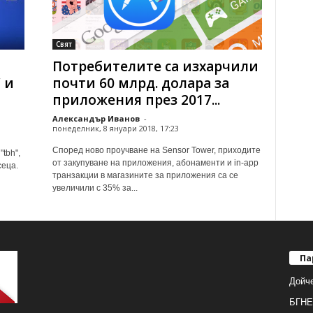
Свят
Потребителите са изхарчили
 и
почти 60 млрд. долара за
приложения през 2017...
Александър Иванов
-
понеделник, 8 януари 2018, 17:23
Според ново проучване на Sensor Tower, приходите
tbh",
от закупуване на приложения, абонаменти и in-app
сеца.
транзакции в магазините за приложения са се
увеличили с 35% за...
Па
Дойч
БГНЕ