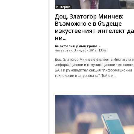
Интервю
Доц. Златогор Минчев:
Възможно е в бъдеще
изкуственият интелект да
ни...
Анастасия Димитрова
-
четвъртък, 3 януари 2019, 13:42
Доц. Златогор Минчев е експерт в Института 
информационни и комуникационни технологи
БАН и ръководител секция "Информационни
технологии в сигурността". Той е и...