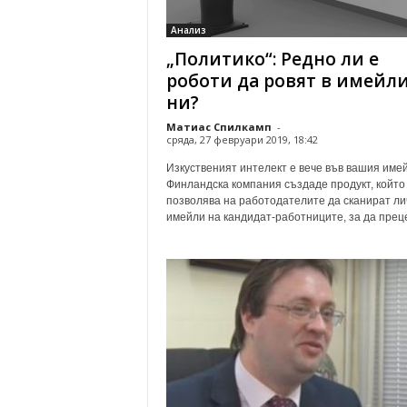
о
Анализ
м
„Политико“: Редно ли е
е
н
роботи да ровят в имейл
т
ни?
а
Матиас Спилкамп
-
р
сряда, 27 февруари 2019, 18:42
и
Изкуственият интелект е вече във вашия имей
Финландска компания създаде продукт, който
позволява на работодателите да сканират ли
имейли на кандидат-работниците, за да преце