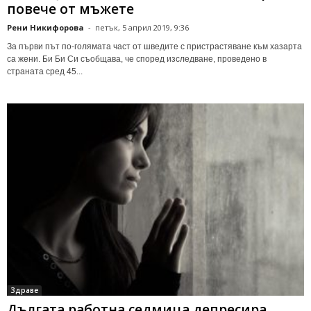
повече от мъжете
Рени Никифорова
-
петък, 5 април 2019, 9:36
За първи път по-голямата част от шведите с пристрастяване към хазарта
са жени. Би Би Си съобщава, че според изследване, проведено в
страната сред 45...
Здраве
Дългата работна седмица депресира