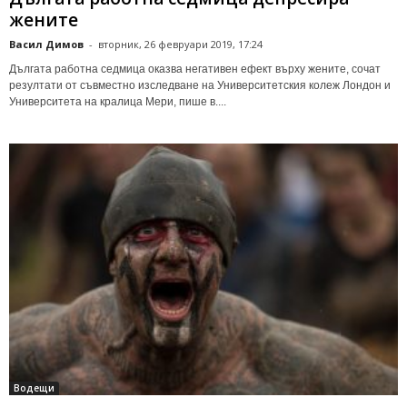
жените
Васил Димов
-
вторник, 26 февруари 2019, 17:24
Дългата работна седмица оказва негативен ефект върху жените, сочат
резултати от съвместно изследване на Университетския колеж Лондон и
Университета на кралица Мери, пише в....
Водещи