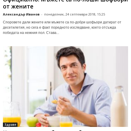
от жените
Александър Иванов
-
понеделник, 24 септември 2018, 15:25
Споровете дали жените или мъжете са по-добри шофьори датират от
десетилетия, но сега е факт поредното изследване, което отсъжда
победата на нежния пол. Става...
Здраве