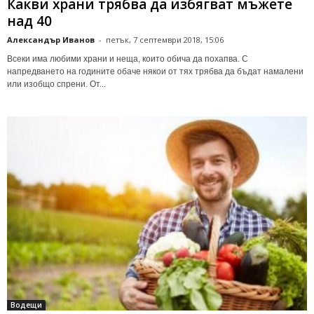
Какви храни трябва да избягват мъжете
над 40
Александър Иванов
-
петък, 7 септември 2018, 15:06
Всеки има любими храни и неща, които обича да похапва. С
напредването на годините обаче някои от тях трябва да бъдат намалени
или изобщо спрени. От...
Водещи