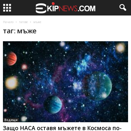
Начало
тагове
мъже
таг: мъже
Водещи
Защо НАСА оставя мъжете в Космоса по-