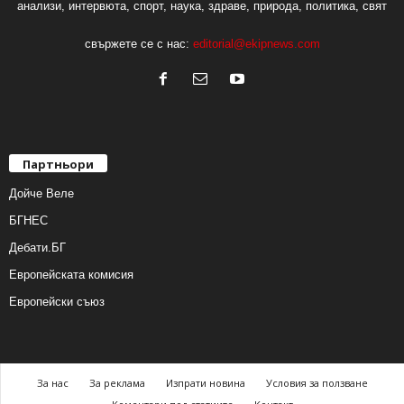
анализи, интервюта, спорт, наука, здраве, природа, политика, свят
свържете се с нас:
editorial@ekipnews.com
Партньори
Дойче Веле
БГНЕС
Дебати.БГ
Европейската комисия
Европейски съюз
За нас
За реклама
Изпрати новина
Условия за ползване