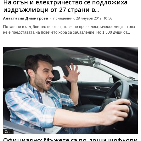
На огън и електричество се подложиха
издръжливци от 27 страни в...
Анастасия Димитрова
-
понеделник, 28 януари 2019, 10:56
Потапяне в кал, бягство по огън, пълзене през електрически жици – това
не е представата на повечето хора за забавление. Но 1 500 души от...
Свят
Официално: Мъжете са по-лоши шофьори