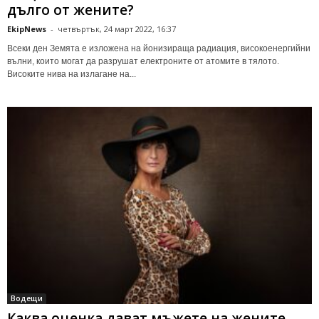
дълго от жените?
EkipNews
-
четвъртък, 24 март 2022, 16:37
Всеки ден Земята е изложена на йонизираща радиация, високоенергийни
вълни, които могат да разрушат електроните от атомите в тялото.
Високите нива на излагане на...
Водещи
Каква оценка дават мъжете на жените