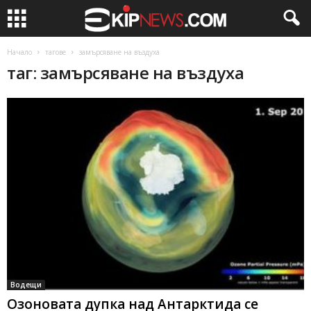
Начало
тагове
замърсяване на въздуха
таг: замърсяване на въздуха
Водещи
Озоновата дупка над Антарктида се