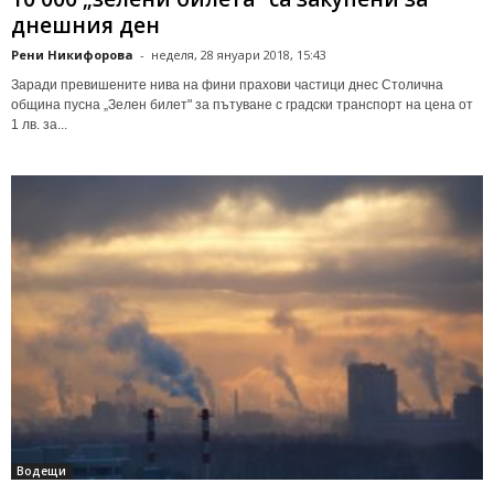
днешния ден
Рени Никифорова
-
неделя, 28 януари 2018, 15:43
Заради превишените нива на фини прахови частици днес Столична
община пусна „Зелен билет" за пътуване с градски транспорт на цена от
1 лв. за...
Водещи