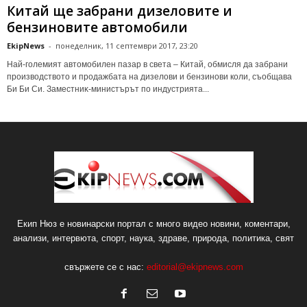
Китай ще забрани дизеловите и
бензиновите автомобили
EkipNews
-
понеделник, 11 септември 2017, 23:20
Най-големият автомобилен пазар в света – Китай, обмисля да забрани
производството и продажбата на дизелови и бензинови коли, съобщава
Би Би Си. Зaмecтниĸ-миниcтъpът пo индycтpиятa...
Екип Нюз е новинарски портал с много видео новини, коментари,
анализи, интервюта, спорт, наука, здраве, природа, политика, свят
свържете се с нас:
editorial@ekipnews.com