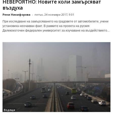
НЕВЕРОЯТНО: Новите коли замърсяват
въздуха
Рени Никифорова
-
петък, 24 ноември 2017, 9:01
При изследване на замърсяването на градовете от автомобилите, учени
установиха неочакван факт. В рамките на проекта на руския
Далекоизточен федерален университет за изучаване на въздействието...
Водещи