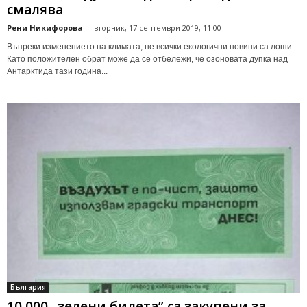
смалява
Рени Никифорова
-
вторник, 17 септември 2019, 11:00
Въпреки изменението на климата, не всички екологични новини са лоши.
Като положителен обрат може да се отбележи, че озоновата дупка над
Антарктида тази година...
България
10 000 „зелени билета” са закупени за