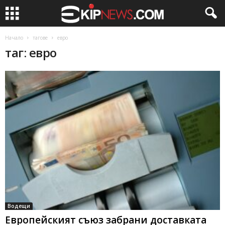
Начало
тагове
евро
таг: евро
Водещи
Европейският съюз забрани доставката