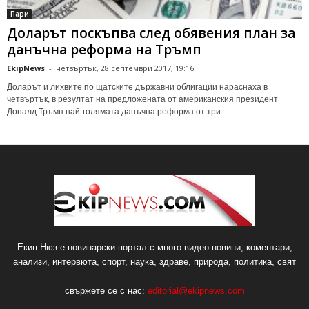
Пари
Доларът поскъпва след обявения план за
данъчна реформа на Тръмп
EkipNews
-
четвъртък, 28 септември 2017, 19:16
Доларът и лихвите по щатските държавни облигации нараснаха в
четвъртък, в резултат на предложената от американския президент
Доналд Тръмп най-голямата данъчна реформа от три...
Екип Нюз е новинарски портал с много видео новини, коментари,
анализи, интервюта, спорт, наука, здраве, природа, политика, свят
свържете се с нас:
editorial@ekipnews.com