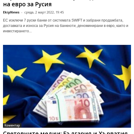
на евро за Русия
EkipNews
-
сряда, 2 март 2022, 19:45
ЕС изключи 7 руски банки от системата SWIFT и забрани продажбата,
доставката и износа за Русия на банкноти, деноминирани в евро, както и
инвестирането...
Коментар
Световните медии: България и Хърватия