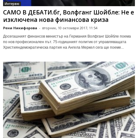
Интервю
САМО В ДЕБАТИ.бг, Волфганг Шойбле: Не е
изключена нова финансова криза
Рени Никифорова
-
вторник, 10 октомври 2017, 11:54
Досегашният финансов министър на Германия Волфганг Шойбле поема
по нов професионален път. 75-годишният политик от управляващата
Християндемократическа партия на Ангела Меркел сега ще поеме...