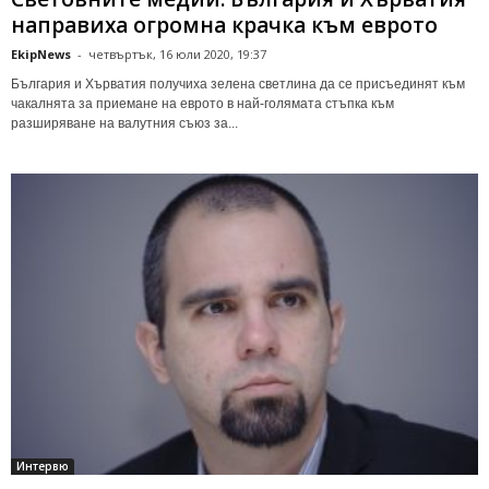
направиха огромна крачка към еврото
EkipNews
-
четвъртък, 16 юли 2020, 19:37
България и Хърватия получиха зелена светлина да се присъединят към
чакалнята за приемане на еврото в най-голямата стъпка към
разширяване на валутния съюз за...
Интервю