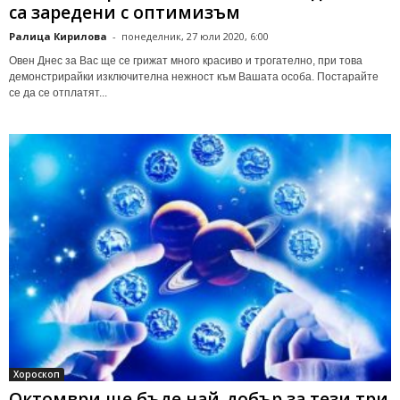
са заредени с оптимизъм
Ралица Кирилова
-
понеделник, 27 юли 2020, 6:00
Овен Днес за Вас ще се грижат много красиво и трогателно, при това
демонстрирайки изключителна нежност към Вашата особа. Постарайте
се да се отплатят...
Хороскоп
Октомври ще бъде най-добър за тези три