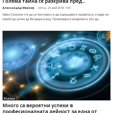
Голяма тайна се разкрива пред...
Александър Иванов
-
петък, 25 май 2018, 7:00
Овен Склонни сте да се бунтувате и да нарушавате правилата, и едва ли
някой ще успее да Ви вкара в ред. Провокирате конфликти, без да...
Водещи
Много са вероятни успехи в
професионалната дейност за една от