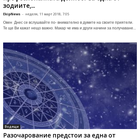
зодиите,...
EkipNews
-
неделя, 11 март 2018, 7:05
Овен Днес се вслушвайте по- внимателно в думите на своите приятели.
Те ще Ви кажат нещо важно. Макар че има и други начини за получаване...
Водещи
Разочарование предстои за една от