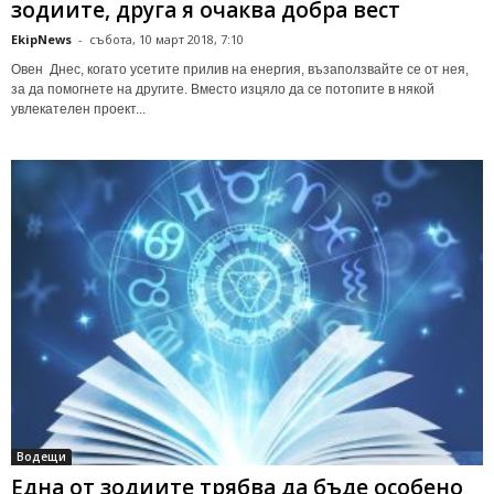
зодиите, друга я очаква добра вест
EkipNews
-
събота, 10 март 2018, 7:10
Овен Днес, когато усетите прилив на енергия, възаползвайте се от нея,
за да помогнете на другите. Вместо изцяло да се потопите в някой
увлекателен проект...
Водещи
Една от зодиите трябва да бъде особено