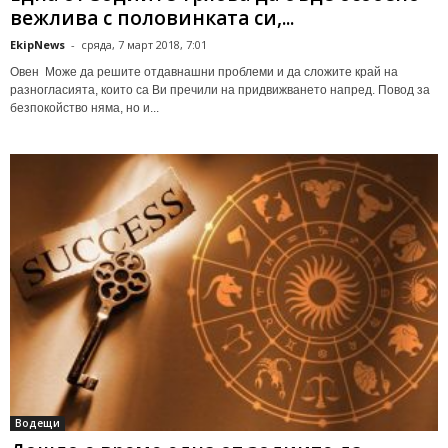
вежлива с половинката си,...
EkipNews
-
сряда, 7 март 2018, 7:01
Овен Може да решите отдавнашни проблеми и да сложите край на
разногласията, които са Ви пречили на придвижването напред. Повод за
безпокойство няма, но и...
Водещи