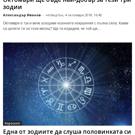
зодии
Александър Иванов
-
четвъртък, 4 октомври 2018, 16:40
Октомври е тук и вече усещаме есенните изкушения с пълна сила. Какви
са целите ти за този месец? Ще ти издадем, че той ще...
Хороскоп
Една от зодиите да слуша половинката си