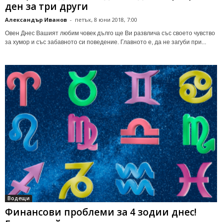
ден за три други
Александър Иванов
-
петък, 8 юни 2018, 7:00
Овен Днес Вашият любим човек дълго ще Ви развлича със своето чувство
за хумор и със забавното си поведение. Главното е, да не загуби при...
Водещи
Финансови проблеми за 4 зодии днес!