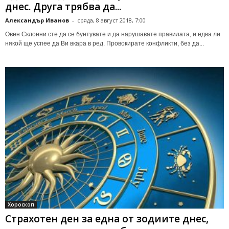
днес. Друга трябва да...
Александър Иванов
-
сряда, 8 август 2018, 7:00
Овен Склонни сте да се бунтувате и да нарушавате правилата, и едва ли
някой ще успее да Ви вкара в ред. Провокирате конфликти, без да...
Хороскоп
Страхотен ден за една от зодиите днес,