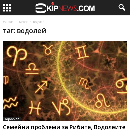
Начало
тагове
водолей
таг: водолей
Хороскоп
Семейни проблеми за Рибите, Водолеите