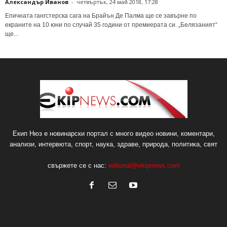
Александър Иванов
-
четвъртък, 24 май 2018, 17:28
Епичната гангстерска сага на Брайън Де Палма ще се завърне по
екраните на 10 юни по случай 35 години от премиерата си. „Белязаният“
ще...
Екип Нюз е новинарски портал с много видео новини, коментари,
анализи, интервюта, спорт, наука, здраве, природа, политика, свят
свържете се с нас:
editorial@ekipnews.com