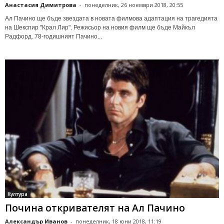
Анастасия Димитрова
-
понеделник, 26 ноември 2018, 20:55
Ал Пачино ще бъде звездата в новата филмова адаптация на трагедията
на Шекспир "Крал Лир". Режисьор на новия филм ще бъде Майкъл
Радфорд. 78-годишният Пачино...
Култура
Почина откривателят на Ал Пачино
Александър Иванов
-
понеделник, 18 юни 2018, 11:19