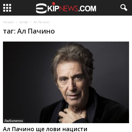
Начало
тагове
Ал Пачино
таг: Ал Пачино
Любопитно
Ал Пачино ще лови нацисти