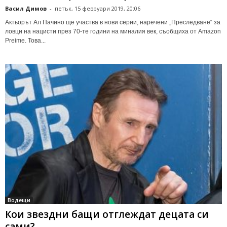
Васил Димов
-
петък, 15 февруари 2019, 20:06
Актьорът Ал Пачино ще участва в нови серии, наречени „Преследване“ за
ловци на нацисти през 70-те години на миналия век, съобщиха от Amazon
Preime. Това...
Водещи
Кои звездни бащи отглеждат децата си
сами?