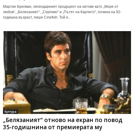
Мартин Брегман, легендарният продуцент на хитове като „Море от
любов“, „Белязаният“, „Серпико“ и „Пътят на Карлито“, почина на 92-
годишна възраст, пише Cinefish. Той е...
Култура
„Белязаният“ отново на екран по повод
35-годишнина от премиерата му