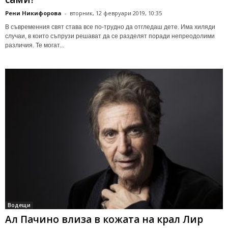
Рени Никифорова
-
вторник, 12 февруари 2019, 10:35
В съвременния свят става все по-трудно да отгледаш дете. Има хиляди
случаи, в които съпрузи решават да се разделят поради непреодолими
различия. Те могат...
Водещи
Ал Пачино влиза в кожата на крал Лир