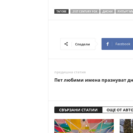
ТАГОВЕ
21ST CENTURY FOX
ДИСНИ
РУПЪРТ М
Facebook
Сподели
предишна статия
Пет любими имена празнуват дн
СВЪРЗАНИ СТАТИИ
ОЩЕ ОТ АВТ