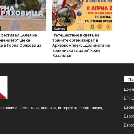
Култура
фестивал „Алея на
Пътешествие в света на
вението“ ще се
траките организират в
е в Горна Оряховица
Археокомплекс „Долината на
тракийските царе“ край
Казанлък
Па
Дойч
БГНЕ
Деба
о новини, коментари, анализи, интервюта, спорт, наука,
Европ
Евро