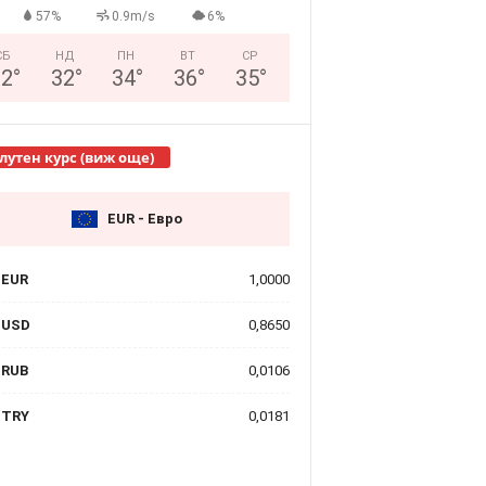
57%
0.9m/s
6%
СБ
НД
ПН
ВТ
СР
32
°
32
°
34
°
36
°
35
°
лутен курс (виж още)
EUR - Евро
EUR
1,0000
USD
0,8650
RUB
0,0106
TRY
0,0181