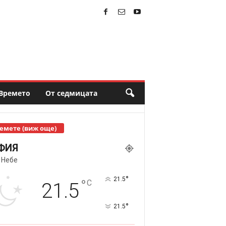
Времето
От седмицата
емете (виж още)
ФИЯ
 Небе
°
21.5
°
C
21.5
°
21.5