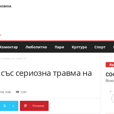
НОВИНА
Коментар
Любопитно
Пари
Култура
Спорт
а травма на гърба си
Вр
със сериозна травма на
СО
Ясно
18, 9:06
1247
X
Pinterest