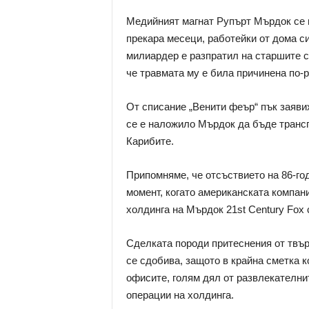
Медийният магнат Рупърт Мърдок се в
прекара месеци, работейки от дома си
милиардер е разпратил на старшите си
че травмата му е била причинена по-р
От списание „Венити феър“ пък заявих
се е наложило Мърдок да бъде трансп
Карибите.
Припомняме, че отсъствието на 86-го
момент, когато американската компани
холдинга на Мърдок 21st Century Fox 
Сделката породи притеснения от твърд
се сдобива, защото в крайна сметка 
офисите, голям дял от развлекателнит
операции на холдинга.