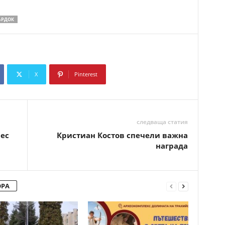
ЪРДОК
X
Pinterest
Copy URL
следваща статия
ес
Кристиан Костов спечели важна
награда
ОРА