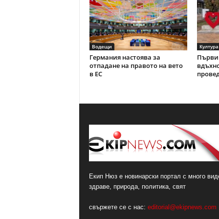
Водещи
Култура
Германия настоява за
Първи 
отпадане на правото на вето
вдъхно
в ЕС
провед
Екип Нюз е новинарски портал с много виде
здраве, природа, политика, свят
свържете се с нас:
editorial@ekipnews.com