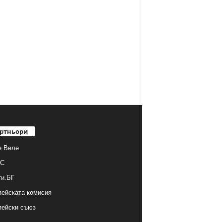
ртньори
е Веле
С
ти.БГ
ейската комисия
пейски съюз