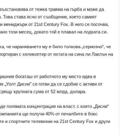
ъзстановява от тежка травма на гърба и може да
. Това става ясно от съобщение, което самият
 мениджъри от 21st Century Fox. В него се посочва,
ано този месец, докато той е плавал на лодката си.
а, че нараняването му е било толкова „сериозно“, че
ортиран с хеликоптер от яхтата на сина ли Лаклън на
дишния богаташ от работното му място идва в
я „Уолт Дисни” се готви да се сдобие с активи от
срещу крупната сума от 52 млрд. долара.
е голямата концентрация на власт, с която „Дисни“
компанията ще получи 40% от печалбите в бокс
е и спортните телевизии на 21st Century Fox и други