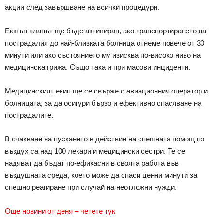
акции след завършване на всички процедури.
Екшън планът ще бъде активиран, ако транспортирането на
пострадалия до най-близката болница отнеме повече от 30
минути или ако състоянието му изисква по-високо ниво на
медицинска грижа. Също така и при масови инциденти.
Медицинският екип ще се свърже с авиационния оператор и
болницата, за да осигури бързо и ефективно спасяване на
пострадалите.
В очакване на пускането в действие на спешната помощ по
въздух са над 100 лекари и медицински сестри. Те се
надяват да бъдат по-ефикасни в своята работа във
въздушната среда, което може да спаси ценни минути за
спешно реагиране при случай на неотложни нужди.
Още новини от деня – четете тук