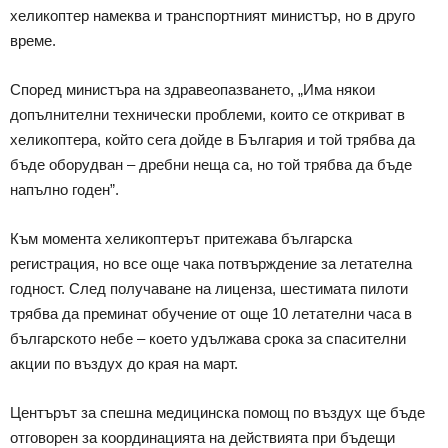
хеликоптер намеква и транспортният министър, но в друго
време.
Според министъра на здравеопазването, „Има някои
допълнителни технически проблеми, които се откриват в
хеликоптера, който сега дойде в България и той трябва да
бъде оборудван – дребни неща са, но той трябва да бъде
напълно годен”.
Към момента хеликоптерът притежава българска
регистрация, но все още чака потвърждение за летателна
годност. След получаване на лиценза, шестимата пилоти
трябва да преминат обучение от още 10 летателни часа в
българското небе – което удължава срока за спасителни
акции по въздух до края на март.
Центърът за спешна медицинска помощ по въздух ще бъде
отговорен за координацията на действията при бъдещи