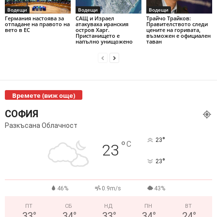
Водещи
Водещи
Водещи
Германия настоява за
САЩ и Израел
Трайчо Трайков:
отпадане на правото на
атакуваха иранския
Правителството следи
вето в ЕС
остров Харг.
цените на горивата,
Пристанището е
възможен е официален
напълно унищожено
таван
Времете (виж още)
СОФИЯ
Разкъсана Облачност
°
23
°
C
23
°
23
46%
0.9m/s
43%
ПТ
СБ
НД
ПН
ВТ
33
°
34
°
33
°
34
°
24
°