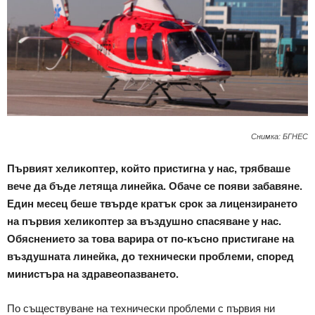
Снимка: БГНЕС
Първият хеликоптер, който пристигна у нас, трябваше
вече да бъде летяща линейка. Обаче се появи забавяне.
Един месец беше твърде кратък срок за лицензирането
на първия хеликоптер за въздушно спасяване у нас.
Обяснението за това варира от по-късно пристигане на
въздушната линейка, до технически проблеми, според
министъра на здравеопазването.
По съществуване на технически проблеми с първия ни