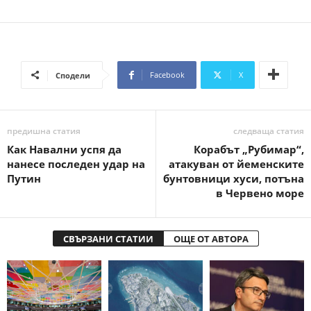
Facebook
X
Сподели
предишна статия
следваща статия
Как Навални успя да
Корабът „Рубимар“,
нанесе последен удар на
атакуван от йеменските
Путин
бунтовници хуси, потъна
в Червено море
СВЪРЗАНИ СТАТИИ
ОЩЕ ОТ АВТОРА