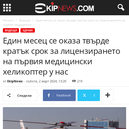
Начало
Водещи
Един месец се оказа твърде кратък срок за лицензирането на
първия медицински...
ВОДЕЩИ
ЗДРАВЕ
Един месец се оказа твърде
кратък срок за лицензирането
на първия медицински
хеликоптер у нас
от
EkipNews
-
събота, 2 март 2024, 13:20
219
Facebook
X
Сподели