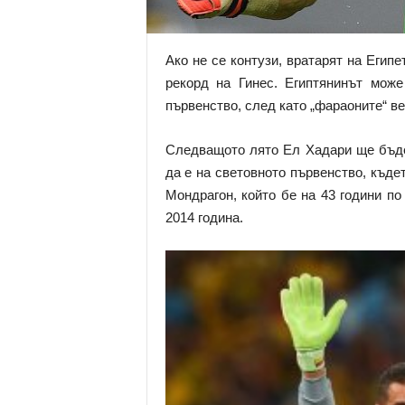
Ако не се контузи, вратарят на Егип
рекорд на Гинес. Египтянинът може
първенство, след като „фараоните“ в
Следващото лято Ел Хадари ще бъде 
да е на световното първенство, къд
Мондрагон, който бе на 43 години п
2014 година.