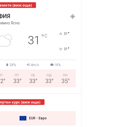
емете (виж още)
ФИЯ
имно Ясно
°
31
°
C
31
°
31
28%
4m/s
18%
ЧТ
ПТ
СБ
НД
ПН
32
°
33
°
33
°
33
°
35
°
лутен курс (виж още)
EUR - Евро