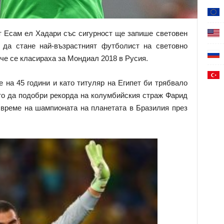
ет Есам ел Хадари със сигурност ще запише световен
 да стане най-възрастният футболист на световно
ече се класираха за Мондиал 2018 в Русия.
на 45 години и като титуляр на Египет би трябвало
ето да подобри рекорда на колумбийския страж Фарид
о време на шампионата на планетата в Бразилия през