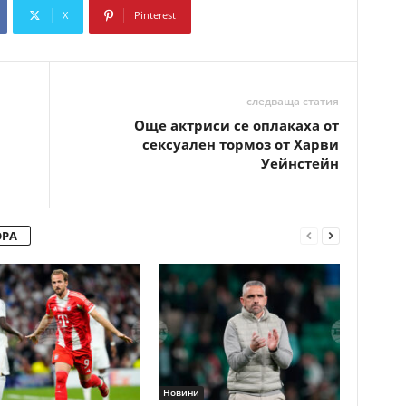
X
Pinterest
Copy URL
следваща статия
Още актриси се оплакаха от
сексуален тормоз от Харви
Уейнстейн
ОРА
Новини