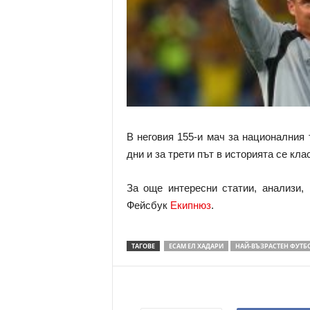
В неговия 155-и мач за националния 
дни и за трети път в историята се кл
За още интересни статии, анализи,
Фейсбук
Екипнюз
.
ТАГОВЕ
ЕСАМ ЕЛ ХАДАРИ
НАЙ-ВЪЗРАСТЕН ФУТБ