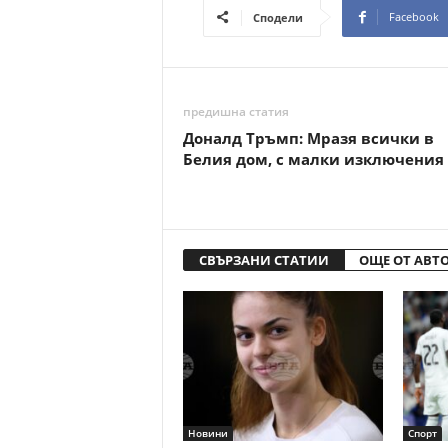
Facebook
Сподели
предишна статия
Доналд Тръмп: Мразя всички в
Белия дом, с малки изключения
СВЪРЗАНИ СТАТИИ
ОЩЕ ОТ АВТ
Новини
Спорт