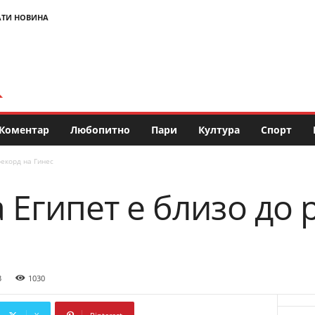
АТИ НОВИНА
Коментар
Любопитно
Пари
Култура
Спорт
рекорд на Гинес
 Египет е близо до 
3
1030