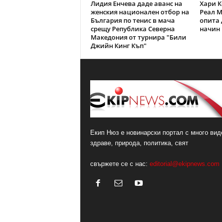
Лидия Енчева даде аванс на
Хари К
женския национален отбор на
Реал М
България по тенис в мача
опита 
срещу Република Северна
начин 
Македония от турнира "Били
Джийн Кинг Къп"
Екип Нюз е новинарски портал с много виде
здраве, природа, политика, свят
свържете се с нас:
editorial@ekipnews.com