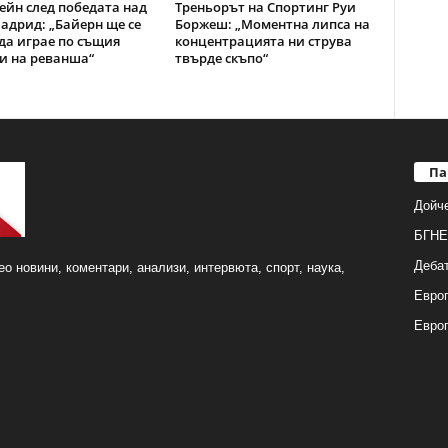
ейн след победата над
Треньорът на Спортинг Руи
адрид: „Байерн ще се
Боржеш: „Моментна липса на
да играе по същия
концентрацията ни струва
и на реванша“
твърде скъпо“
Па
Дойч
БГНЕ
Деба
о новини, коментари, анализи, интервюта, спорт, наука,
Европ
Евро