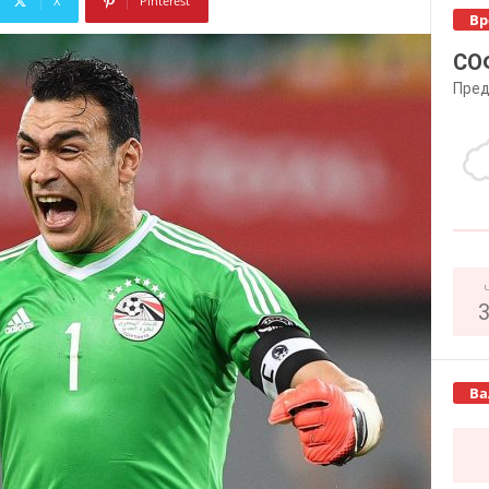
X
Pinterest
Вр
Copy URL
СО
Пред
Ва