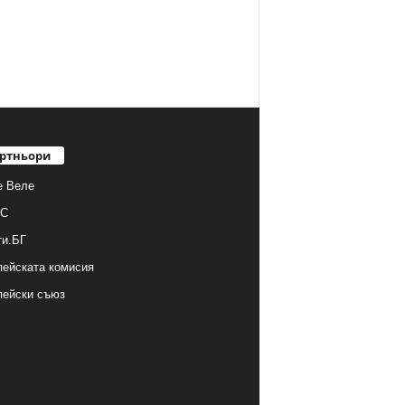
ртньори
е Веле
С
ти.БГ
ейската комисия
пейски съюз