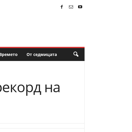
Времето
От седмицата
рекорд на