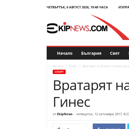
ЧЕТВЪРТЪК, 6 АВГУСТ 2026, 19:48 ЧАСА
ИЗПР
E
k
i
p
N
e
w
s
Начало
България
Свят
.
c
Начало
Спорт
Вратарят на Египет е близо до 
o
СПОРТ
m
Вратарят на
–
Н
о
Гинес
в
и
н
от
EkipNews
-
четвъртък, 12 октомври 2017, 8:2
и
и
к