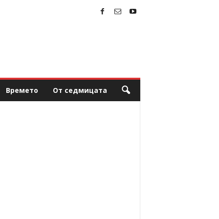
Времето
От седмицата