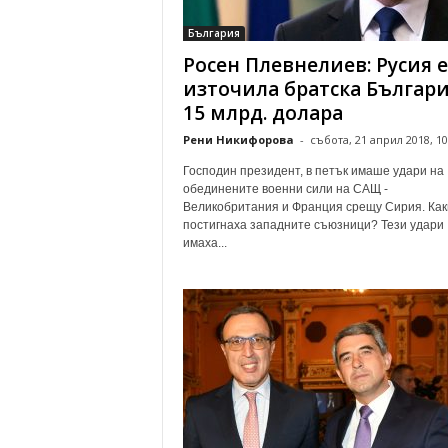
о
България
м
Росен Плевнелиев: Русия е
е
н
източила братска Българи
т
15 млрд. долара
а
Рени Никифорова
-
събота, 21 април 2018, 10
р
и
Господин президент, в петък имаше удари на
обединените военни сили на САЩ -
Великобритания и Франция срещу Сирия. Как
постигнаха западните съюзници? Тези удари
имаха...