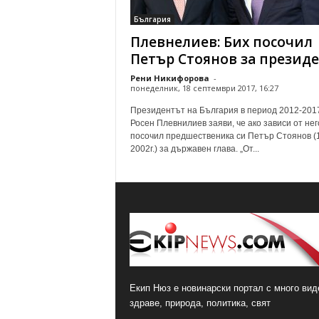
България
Плевнелиев: Бих посочил
Петър Стоянов за презид
Рени Никифорова
-
понеделник, 18 септември 2017, 16:27
Президентът на България в период 2012-2017
Росен Плевнилиев заяви, че ако зависи от нег
посочил предшественика си Петър Стоянов (
2002г.) за държавен глава. „От...
Екип Нюз е новинарски портал с много виде
здраве, природа, политика, свят