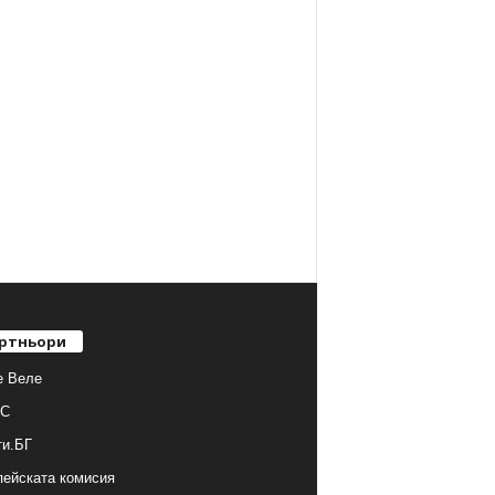
ртньори
е Веле
С
ти.БГ
ейската комисия