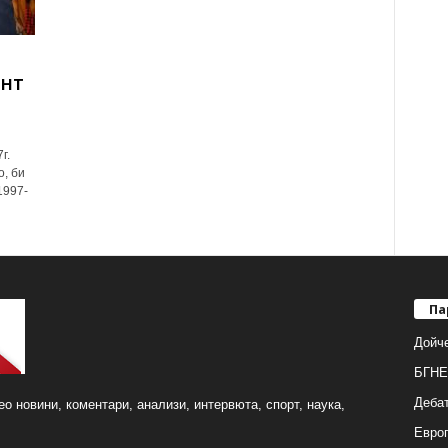
ент
г.
о, би
1997-
Па
Дойч
БГНЕ
Деба
о новини, коментари, анализи, интервюта, спорт, наука,
Европ