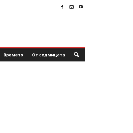
Времето
От седмицата