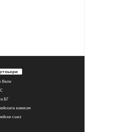
ртньори
е Веле
С
ти.БГ
ейската комисия
пейски съюз