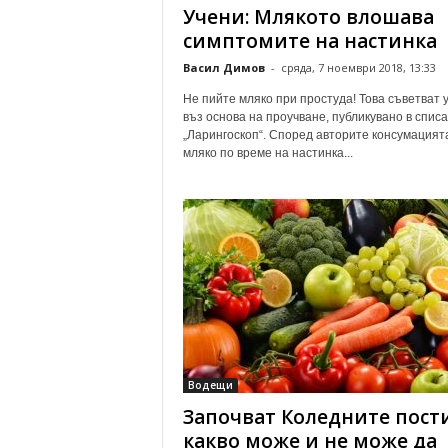
Учени: Млякото влошава
симптомите на настинка
Васил Димов
-
сряда, 7 ноември 2018, 13:33
Не пийте мляко при простуда! Това съветват 
въз основа на проучване, публикувано в спис
„Ларингоскоп“. Според авторите консумацият
мляко по време на настинка...
Водещи
Започват Коледните пости
какво може и не може да