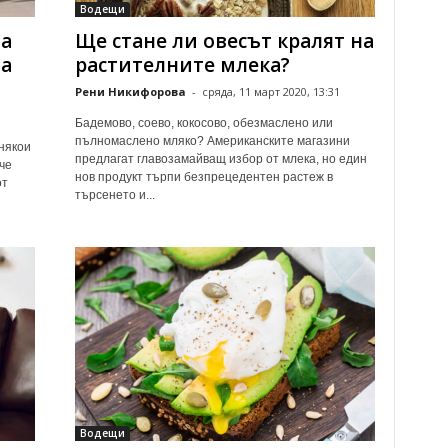
Водещи
а
Ще стане ли овесът кралят на
на
растителните млека?
Рени Никифорова
-
сряда, 11 март 2020, 13:31
Бадемово, соево, кокосово, обезмаслено или
пълномаслено мляко? Американските магазини
някои
предлагат главозамайващ избор от млека, но един
че
нов продукт търпи безпрецедентен растеж в
от
търсенето и...
Водещи