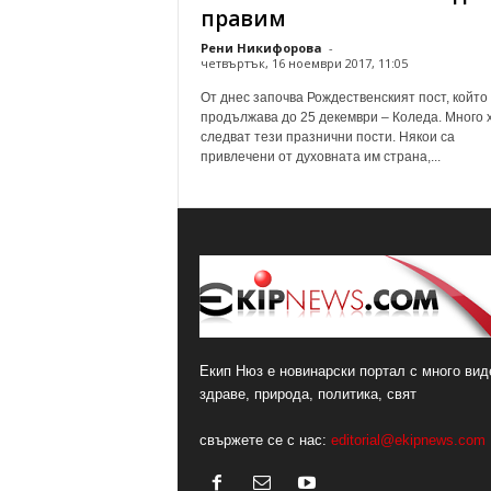
правим
Рени Никифорова
-
четвъртък, 16 ноември 2017, 11:05
От днес започва Рождественският пост, който
продължава до 25 декември – Коледа. Много 
следват тези празнични пости. Някои са
привлечени от духовната им страна,...
Екип Нюз е новинарски портал с много виде
здраве, природа, политика, свят
свържете се с нас:
editorial@ekipnews.com