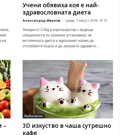
Учени обявиха коя е най-
здравословната диета
Александър Иванов
-
сряда, 1 август 2018, 10:12
учени,
Лекари от САЩ в партньорство с водещи
ание
специалисти по хранене установиха, че
а на
кетогенната диета е идеалният начин да
отслабнете бързо и да запазите здравето...
Любопитно
 –
3D изкуство в чаша сутрешно
кафе