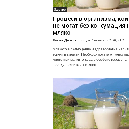
о
Здраве
м
Процеси в организма, кои
е
н
не могат без консумация 
т
мляко
а
Васил Димов
-
сряда, 4 ноември 2020, 21:23
р
и
Млякото е пълноценна и здравословна напит
всички възрасти. Необходимостта от консума
мляко при малките деца е особено изразена
поради ползите за техния...