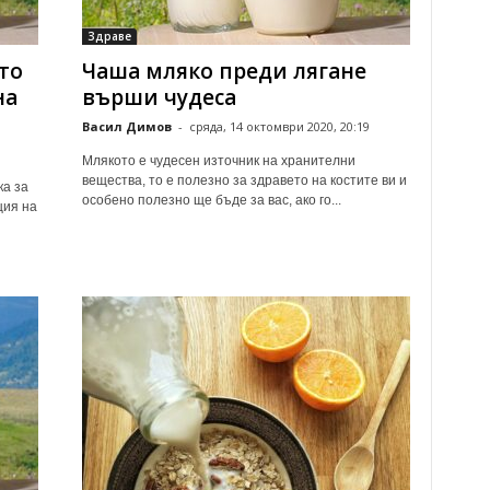
Здраве
то
Чаша мляко преди лягане
на
върши чудеса
Васил Димов
-
сряда, 14 октомври 2020, 20:19
Млякото е чудесен източник на хранителни
вещества, то е полезно за здравето на костите ви и
ка за
особено полезно ще бъде за вас, ако го...
ция на