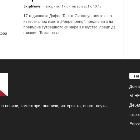
EkipNews
-
вторник, 17 октомври 2017, 10:18
17-годишната Дафне Тан от Сингапур, която е по-
известна под името „Periperipeng”, предпочита да
превърне сутрешното си кафе в изкуство, преди да
гоизпие. Тя започва...
хора
Па
Дойч
БГНЕ
Деба
о новини, коментари, анализи, интервюта, спорт, наука,
Европ
Евро