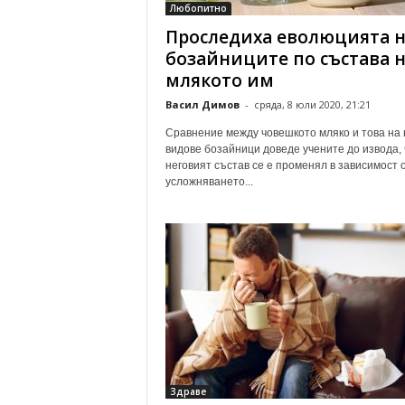
Любопитно
Проследиха еволюцията н
бозайниците по състава 
млякото им
Васил Димов
-
сряда, 8 юли 2020, 21:21
Сравнение между човешкото мляко и това на 
видове бозайници доведе учените до извода, 
неговият състав се е променял в зависимост 
усложняването...
Здраве