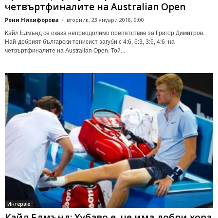
четвъртфиналите на Australian Open
Рени Никифорова
-
вторник, 23 януари 2018, 9:00
Кайл Едмънд се оказа непреодолимо препятствие за Григор Димитров.
Най-добрият български тенисист загуби с 4:6, 6:3, 3:6, 4:6 на
четвъртфиналите на Australian Open. Той...
Интервю
Кайл Едмънд: Хубаво е, че има добри хора