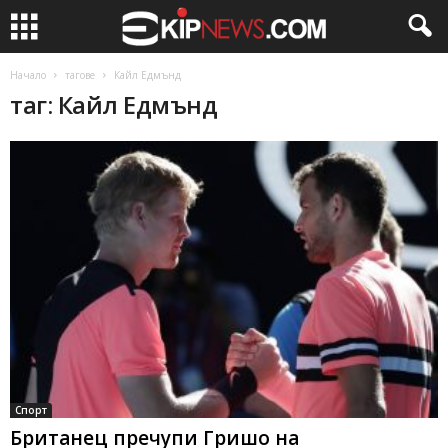
Начало
тагове
Кайл Едмънд
таг: Кайл Едмънд
Спорт
Британец пречупи Гришо на