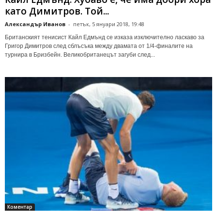
като Димитров. Той...
Александър Иванов
-
петък, 5 януари 2018, 19:48
Британският тенисист Кайл Едмънд се изказа изключително ласкаво за
Григор Димитров след сблъсъка между двамата от 1/4-финалите на
турнира в Бризбейн. Великобританецът загуби след...
Коментар