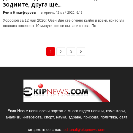
зодиите, друга ще...
Рени Никифорова
-
вторник, 12 май 2020, 6:13
Хороскоп за 12 май 2020г. Овен Вие сте огнено кълбо и всеки, който Ви
познава повече от 10 минути, ще се съгласи с това. По...
1
2
3
Екип Нюз е новинарски портал с много видео новини, коментари,
анализи, интервюта, спорт, наука, здраве, природа, политика, свят
свържете се с нас:
editorial@ekipnews.com