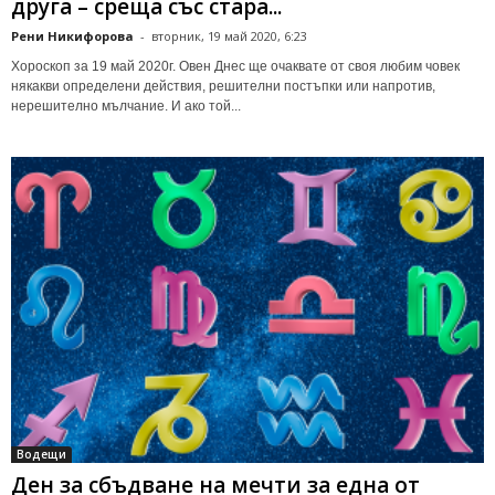
друга – среща със стара...
Рени Никифорова
-
вторник, 19 май 2020, 6:23
Хороскоп за 19 май 2020г. Овен Днес ще очаквате от своя любим човек
някакви определени действия, решителни постъпки или напротив,
нерешително мълчание. И ако той...
Водещи
Ден за сбъдване на мечти за една от