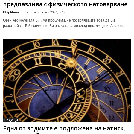
предпазлива с физическото натоварване
EkipNews
-
събота, 26 юни 2021, 6:12
Овен Ако колегата Ви има проблеми, не позволявайте това да Ви
разстройва. Той всичко ще Ви разкаже само след няколко дни. А за сега...
Водещи
Една от зодиите е подложена на натиск,