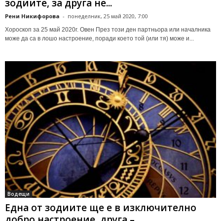
зодиите, за друга не...
Рени Никифорова
-
понеделник, 25 май 2020, 7:00
Хороскоп за 25 май 2020г. Овен През този ден партньора или началника
може да са в лошо настроение, поради което той (или тя) може и...
Водещи
Една от зодиите ще е в изключително
добро настроение, друга –...