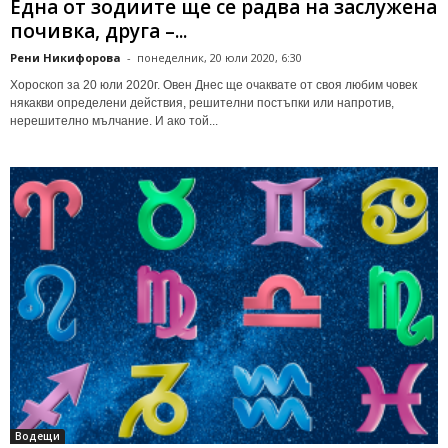
Една от зодиите ще се радва на заслужена
почивка, друга –...
Рени Никифорова
-
понеделник, 20 юли 2020, 6:30
Хороскоп за 20 юли 2020г. Овен Днес ще очаквате от своя любим човек
някакви определени действия, решителни постъпки или напротив,
нерешително мълчание. И ако той...
Водещи