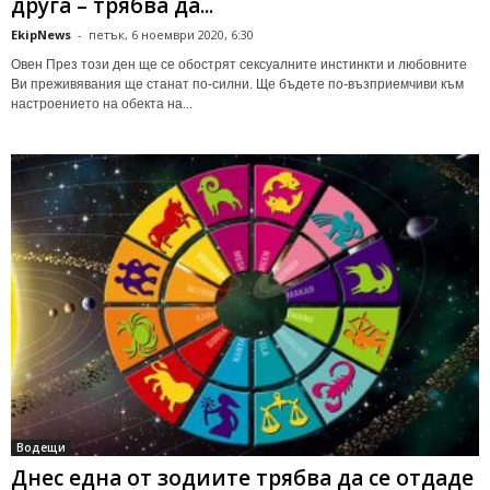
друга – трябва да...
EkipNews
-
петък, 6 ноември 2020, 6:30
Овен През този ден ще се обострят сексуалните инстинкти и любовните
Ви преживявания ще станат по-силни. Ще бъдете по-възприемчиви към
настроението на обекта на...
Водещи
Днес една от зодиите трябва да се отдаде