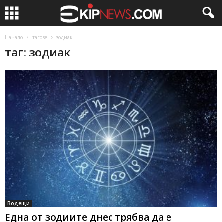
Начало
тагове
зодиак
таг: зодиак
Водещи
Една от зодиите днес трябва да е