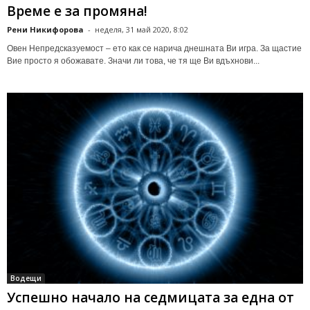
Време е за промяна!
Рени Никифорова
-
неделя, 31 май 2020, 8:02
Овен Непредсказуемост – ето как се нарича днешната Ви игра. За щастие
Вие просто я обожавате. Значи ли това, че тя ще Ви вдъхнови...
Водещи
Успешно начало на седмицата за една от