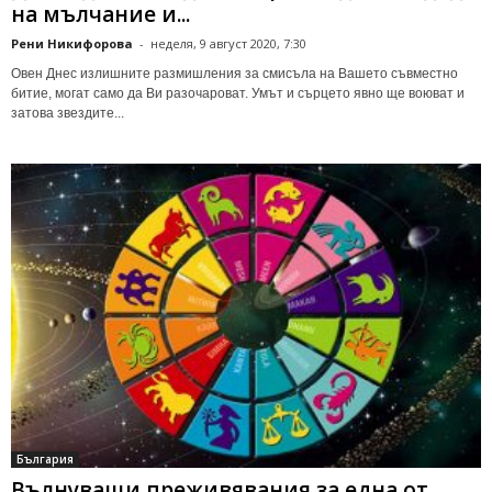
на мълчание и...
Рени Никифорова
-
неделя, 9 август 2020, 7:30
Овен Днес излишните размишления за смисъла на Вашето съвместно
битие, могат само да Ви разочароват. Умът и сърцето явно ще воюват и
затова звездите...
България
Вълнуващи преживявания за една от