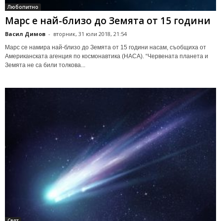
Любопитно
Марс е най-близо до Земята от 15 години
Васил Димов
-
вторник, 31 юли 2018, 21:54
Марс се намира най-близо до Земята от 15 години насам, съобщиха от
Американската агенция по космонавтика (НАСА). “Червената планета и
Земята не са били толкова...
Свят