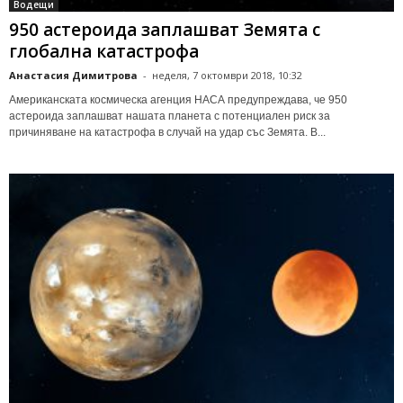
Водещи
950 астероида заплашват Земята с
глобална катастрофа
Анастасия Димитрова
-
неделя, 7 октомври 2018, 10:32
Американската космическа агенция НАСА предупреждава, че 950
астероида заплашват нашата планета с потенциален риск за
причиняване на катастрофа в случай на удар със Земята. В...