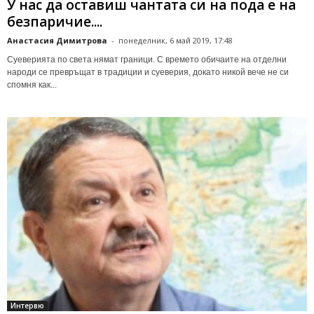
У нас да оставиш чантата си на пода е на
безпаричие....
Анастасия Димитрова
-
понеделник, 6 май 2019, 17:48
Суеверията по света нямат граници. С времето обичаите на отделни
народи се превръщат в традиции и суеверия, докато никой вече не си
спомня как...
Интервю