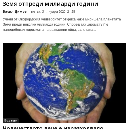
Земя отпреди милиарди години
Васил Димов
-
петък, 31 януари 2020, 21:58
Учени от Оксфордския университет откриха как е миришела планетата
Земя преди няколко милиарда години. Според тях „ароматът” е
наподобявал миризмата на развалени яйца, съчетана...
Водещи
Човечеството вече е изразходвало