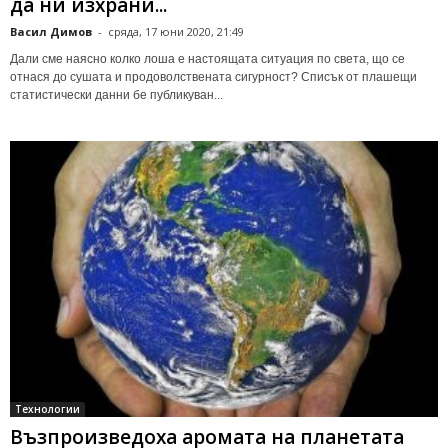
да ни изхрани...
Васил Димов
-
сряда, 17 юни 2020, 21:49
Дали сме наясно колко лоша е настоящата ситуация по света, що се
отнася до сушата и продоволствената сигурност? Списък от плашещи
статистически данни бе публикуван...
Технологии
Възпроизведоха аромата на планетата