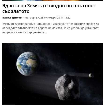
Ядрото на Земята е сходно по плътност
със златото
Васил Димов
-
четвъртък, 25 октомври 2018, 18:52
Учени от Австралийския национален университет са открили способ да
определят плътността на ядрото на Земята. Те са успели да установят
напречни вълни в сърцевината...