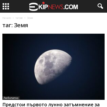
Начало
тагове
Земя
таг: Земя
Любопитно
Предстои първото лунно затъмнение за