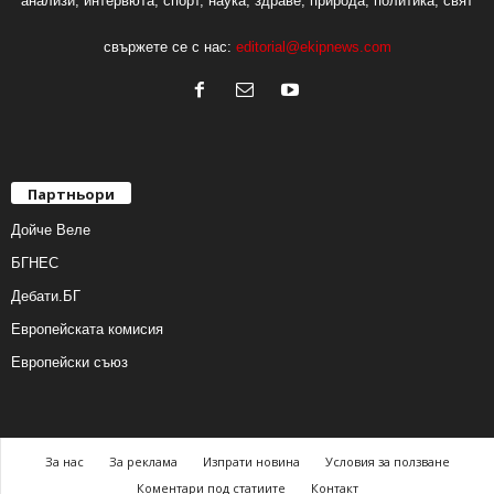
анализи, интервюта, спорт, наука, здраве, природа, политика, свят
свържете се с нас:
editorial@ekipnews.com
Партньори
Дойче Веле
БГНЕС
Дебати.БГ
Европейската комисия
Европейски съюз
За нас
За реклама
Изпрати новина
Условия за ползване
Коментари под статиите
Контакт