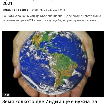
2021
Тихомир Тодоров
-
вторник, 25 май 2021, 9:13
Ранното утро на 26 май ще бъде специално. Ще се случи първото лунно
затъмнение през 2021 г., което също ще бъде суперлуние и „кървава...
Свят
Земя колкото две Индии ще е нужна, за