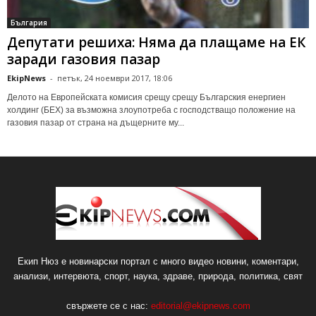
България
Депутати решиха: Няма да плащаме на ЕК
заради газовия пазар
EkipNews
-
петък, 24 ноември 2017, 18:06
Делото на Европейската комисия срещу срещу Българския енергиен
холдинг (БЕХ) за възможна злоупотреба с господстващо положение на
газовия пазар от страна на дъщерните му...
Екип Нюз е новинарски портал с много видео новини, коментари,
анализи, интервюта, спорт, наука, здраве, природа, политика, свят
свържете се с нас:
editorial@ekipnews.com