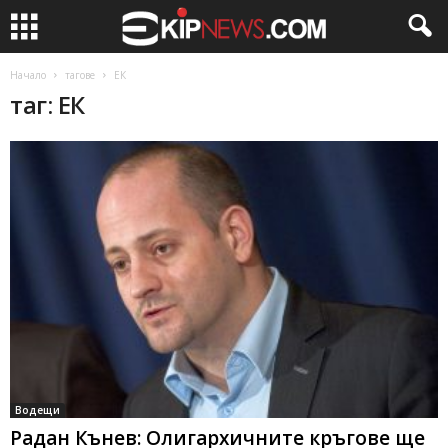
Начало
тагове
ЕК
таг: ЕК
Водещи
Радан Кънев: Олигархичните кръгове ще