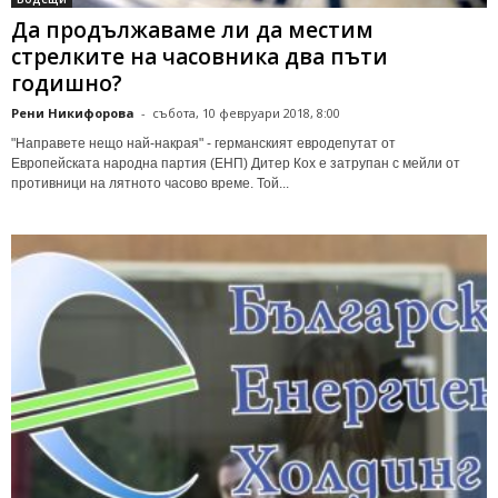
Да продължаваме ли да местим
стрелките на часовника два пъти
годишно?
Рени Никифорова
-
събота, 10 февруари 2018, 8:00
"Направете нещо най-накрая" - германският евродепутат от
Европейската народна партия (ЕНП) Дитер Кох е затрупан с мейли от
противници на лятното часово време. Той...