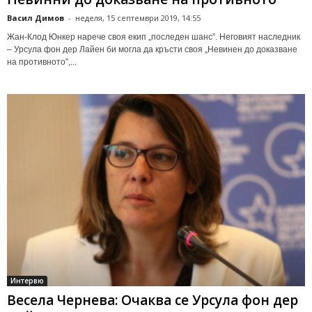
Васил Димов
-
неделя, 15 септември 2019, 14:55
Жан-Клод Юнкер нарече своя екип „последен шанс”. Неговият наследник
– Урсула фон дер Лайен би могла да кръсти своя „Невинен до доказване
на противното”,...
Интервю
Весела Чернева: Очаква се Урсула фон дер