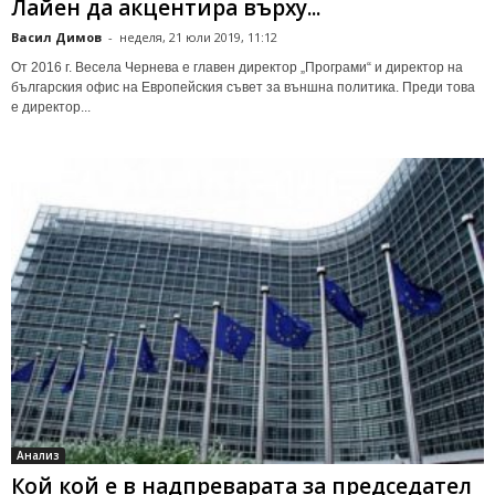
Лайен да акцентира върху...
Васил Димов
-
неделя, 21 юли 2019, 11:12
От 2016 г. Весела Чернева е главен директор „Програми“ и директор на
българския офис на Европейския съвет за външна политика. Преди това
е директор...
Анализ
Кой кой е в надпреварата за председател