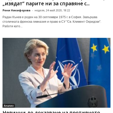
„изядат” парите ни за справяне с...
Рени Никифорова
-
неделя, 24 май 2020, 18:22
Радан Кънев е роден на 30 септември 1975 г. в София. Завършва
столичната френска гимназия и право в СУ "Св. Климент Охридски".
Работи като...
Анализ
Невинни до доказване на противното