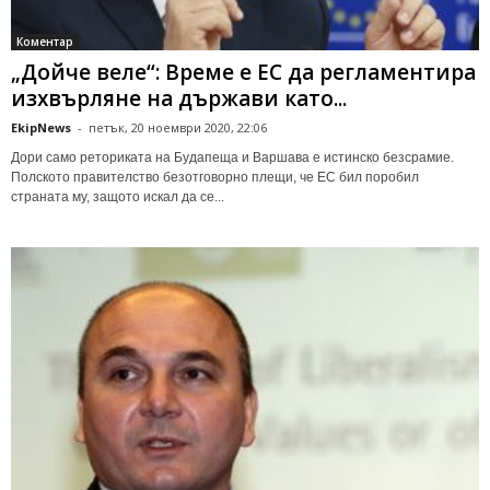
Коментар
„Дойче веле“: Време е ЕС да регламентира
изхвърляне на държави като...
EkipNews
-
петък, 20 ноември 2020, 22:06
Дори само реториката на Будапеща и Варшава е истинско безсрамие.
Полското правителство безотговорно плещи, че ЕС бил поробил
страната му, защото искал да се...