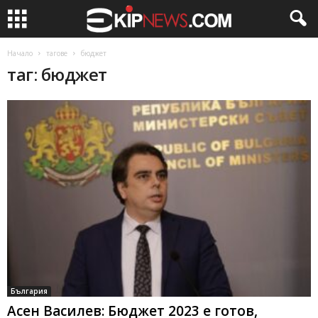
Начало
тагове
бюджет
таг: бюджет
България
Асен Василев: Бюджет 2023 е готов,