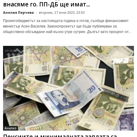
внасяме го. ПП-ДБ ще имат...
Анелия Перчева
-
вторник, 27 юни 2023, 23:03
Проектобюджетът за настоящата година е готов, съобщи финансовият
министър Асен Василев. Законопроектът ще бъде публикуван за
обществено обсъждане най-късно утре сутрин. Дългът като процент от...
Анализ
Пенсиите и минималната заплата са