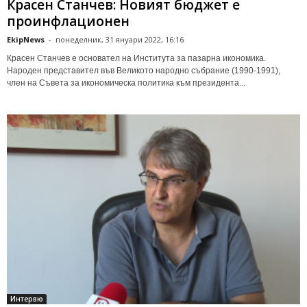
Красен Станчев: Новият бюджет е
проинфлационен
EkipNews
-
понеделник, 31 януари 2022, 16:16
Красен Станчев е основател на Института за пазарна икономика.
Народен представител във Великото народно събрание (1990-1991),
член на Съвета за икономическа политика към президента...
Интервю