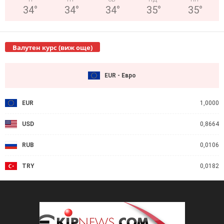
34
°
34
°
34
°
35
°
35
°
Валутен курс (виж още)
EUR - Евро
EUR
1,0000
USD
0,8664
RUB
0,0106
TRY
0,0182