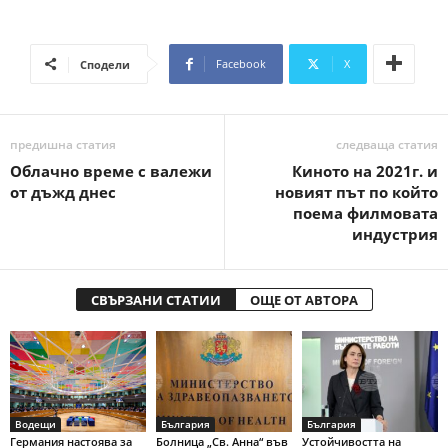
Facebook
X
Сподели
предишна статия
следваща статия
Облачно време с валежи
Киното на 2021г. и
от дъжд днес
новият път по който
поема филмовата
индустрия
СВЪРЗАНИ СТАТИИ
ОЩЕ ОТ АВТОРА
Водещи
България
България
Германия настоява за
Болница „Св. Анна“ във
Устойчивостта на