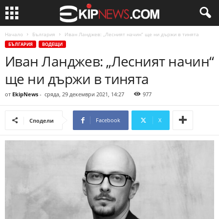
Начало
България
Иван Ланджев: „Лесният начин“ ще ни държи в тинята
БЪЛГАРИЯ
ВОДЕЩИ
Иван Ланджев: „Лесният начин“
ще ни държи в тинята
от
EkipNews
-
сряда, 29 декември 2021, 14:27
977
Facebook
X
Сподели