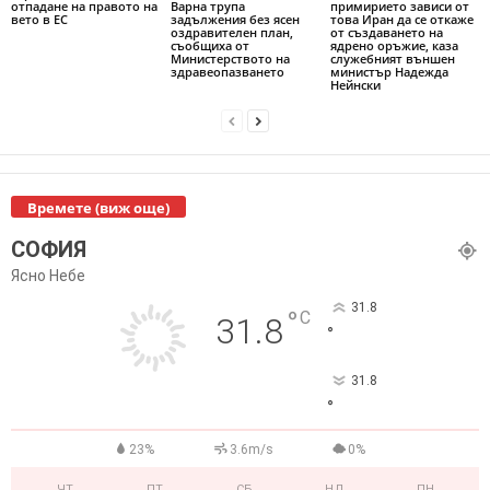
отпадане на правото на
Варна трупа
примирието зависи от
вето в ЕС
задължения без ясен
това Иран да се откаже
оздравителен план,
от създаването на
съобщиха от
ядрено оръжие, каза
Министерството на
служебният външен
здравеопазването
министър Надежда
Нейнски
Времете (виж още)
СОФИЯ
Ясно Небе
31.8
°
C
31.8
°
31.8
°
23%
3.6m/s
0%
ЧТ
ПТ
СБ
НД
ПН