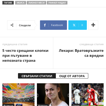
ТАГОВЕ
ИБИСА
ЛИОНЕЛ МЕСИ
РАФАЕЛ НАДАЛ
Facebook
X
Сподели
предишна статия
следваща статия
5 често срещани клопки
Лекари: Вратовръзките
при пътуване в
са вредни
непозната страна
СВЪРЗАНИ СТАТИИ
ОЩЕ ОТ АВТОРА
Водещи
Новини
Спорт