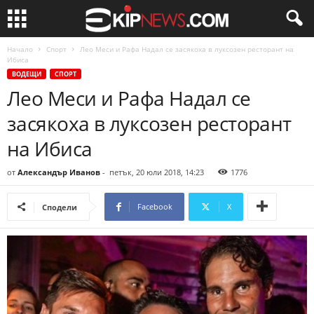
Начало
Спорт
Лео Меси и Рафа Надал се засякоха в луксозен ресторант на
Ибиса
ВОДЕЩИ
СПОРТ
Лео Меси и Рафа Надал се
засякоха в луксозен ресторант
на Ибиса
от
Александър Иванов
-
петък, 20 юли 2018, 14:23
1776
Facebook
X
Сподели