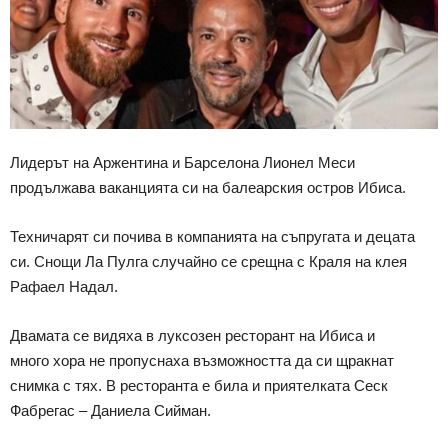
Лидерът на Аржентина и Барселона Лионел Меси
продължава ваканцията си на балеарския остров Ибиса.
Техничарят си почива в компанията на съпругата и децата
си. Снощи Ла Пулга случайно се срещна с Краля на клея
Рафаел Надал.
Двамата се видяха в луксозен ресторант на Ибиса и
много хора не пропуснаха възможността да си щракнат
снимка с тях. В ресторанта е била и приятелката Сеск
Фабрегас – Даниела Сийман.