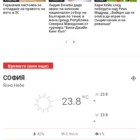
Германия настоява за
Лидия Енчева даде
Хари Кейн след
отпадане на правото на
аванс на женския
победата над Реал
вето в ЕС
национален отбор на
Мадрид: „Байерн ще се
България по тенис в
опита да играе по
мача срещу Република
същия начин и на
Северна Македония от
реванша“
турнира "Били Джийн
Кинг Къп"
Времете (виж още)
СОФИЯ
Ясно Небе
23.8
°
C
23.8
°
23.8
°
42%
0.9m/s
6%