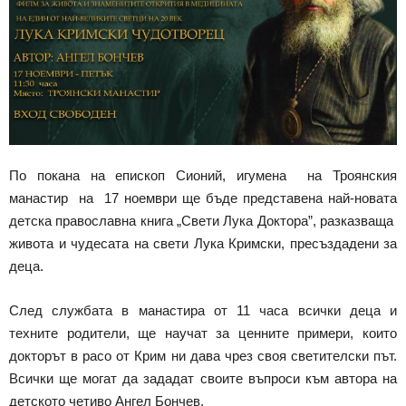
По покана на епископ Сионий, игумена на Троянския
манастир на 17 ноември ще бъде представена най-новата
детска православна книга „Свети Лука Доктора”, разказваща
живота и чудесата на свети Лука Кримски, пресъздадени за
деца.
След службата в манастира от 11 часа всички деца и
техните родители, ще научат за ценните примери, които
докторът в расо от Крим ни дава чрез своя светителски път.
Всички ще могат да зададат своите въпроси към автора на
детското четиво Ангел Бончев.