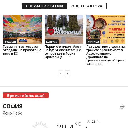
СВЪРЗАНИ СТАТИИ
ОЩЕ ОТ АВТОРА
Водещи
Култура
Култура
Германия настоява за
Първи фестивал „Алея
Пътешествие в света на
отпадане на правото на
на вдъхновението“ ще
траките организират в
вето в ЕС
се проведе в Горна
Археокомплекс
Оряховица
„Долината на
тракийските царе“ край
Казанлък
Времете (виж още)
СОФИЯ
Ясно Небе
29.4
°
C
29.4