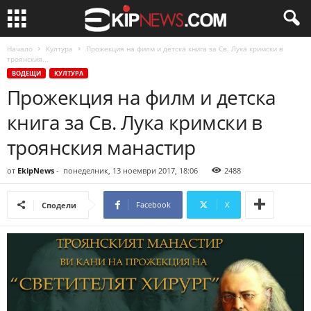
Начало
Култура
Прожекция на филм и детска книга за Св. Лука кримски в
троянския...
ВОДЕЩИ
КУЛТУРА
Прожекция на филм и детска
книга за Св. Лука кримски в
троянския манастир
от
EkipNews
-
понеделник, 13 ноември 2017, 18:06
2488
Facebook
X
Сподели