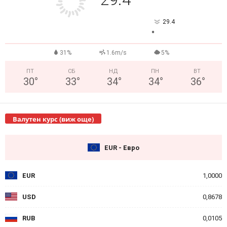
°
29.4
°
31%
1.6m/s
5%
ПТ
СБ
НД
ПН
ВТ
30
°
33
°
34
°
34
°
36
°
Валутен курс (виж още)
EUR - Евро
EUR
1,0000
USD
0,8678
RUB
0,0105