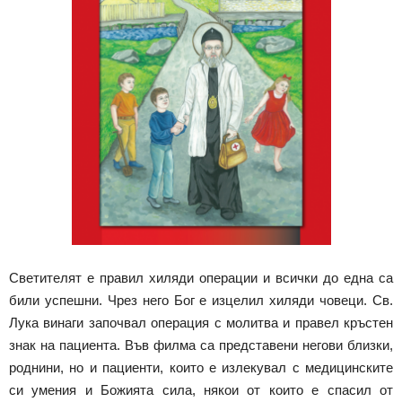
Светителят е правил хиляди операции и всички до една са
били успешни. Чрез него Бог е изцелил хиляди човеци. Св.
Лука винаги започвал операция с молитва и правел кръстен
знак на пациента. Във филма са представени негови близки,
роднини, но и пациенти, които е излекувал с медицинските
си умения и Божията сила, някои от които е спасил от