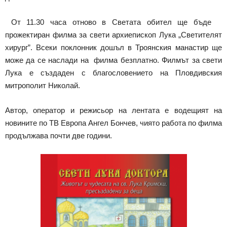
От 11.30 часа отново в Светата обител ще бъде
прожектиран филма за свети архиепископ Лука „Светителят
хирург”. Всеки поклонник дошъл в Троянския манастир ще
може да се наслади на филма безплатно. Филмът за свети
Лука е създаден с благословението на Пловдивския
митрополит Николай.
Автор, оператор и режисьор на лентата е водещият на
новините по ТВ Европа Ангел Бончев, чиято работа по филма
продължава почти две години.