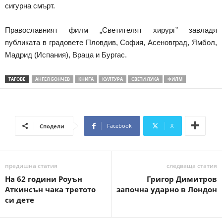
сигурна смърт.
Православният филм „Светителят хирург” завладя
публиката в градовете Пловдив, София, Асеновград, Ямбол,
Мадрид (Испания), Враца и Бургас.
ТАГОВЕ
АНГЕЛ БОНЧЕВ
КНИГА
КУЛТУРА
СВЕТИ ЛУКА
ФИЛМ
Facebook
X
Сподели
предишна статия
следваща статия
На 62 години Роуън
Григор Димитров
Аткинсън чака третото
започна ударно в Лондон
си дете