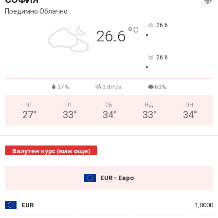
Предимно Облачно
26.6
°
C
26.6
°
26.6
°
37%
0.8m/s
60%
ЧТ
ПТ
СБ
НД
ПН
27
°
33
°
34
°
33
°
34
°
Валутен курс (виж още)
EUR - Евро
EUR
1,0000