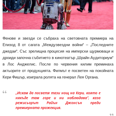
Фенове и звезди се събраха на световната премиера на
Епизод 8 от сагата „Междузвездни войни“ – „Последните
джедаи“. Със зрелищна процесия на имперски щурмоваци и
дроиди започна събитието в кинотеатър „Шрайн Аудиториум“
в Лос Анджелис. После по червения килим преминаха
актьорите от продукцията. Филмът е посветен на покойната
Кери Фишър, изиграла ролята на генерал Лея Органа.
„Искам да посветя тази нощ на Кери, която е
някъде там горе и ни наблюдава”, каза
режисьорът Райън Джонсън преди
премиерната прожекция.