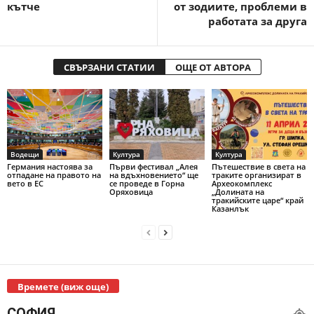
кътче
от зодиите, проблеми в
работата за друга
СВЪРЗАНИ СТАТИИ
ОЩЕ ОТ АВТОРА
Водещи
Култура
Култура
Германия настоява за
Първи фестивал „Алея
Пътешествие в света на
отпадане на правото на
на вдъхновението“ ще
траките организират в
вето в ЕС
се проведе в Горна
Археокомплекс
Оряховица
„Долината на
тракийските царе“ край
Казанлък
Времете (виж още)
СОФИЯ