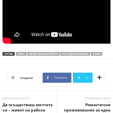
ТАГОВЕ
КИНО
МЕЖДУЗВЕЗДНИ ВОЙНИ
ПОСЛЕДНИТЕ ДЖЕДАИ
ФИЛМ
Facebook
X
Сподели
предишна статия
следваща статия
Да осъществиш мечтата
Романтични
си – живот на райско
преживявания за една