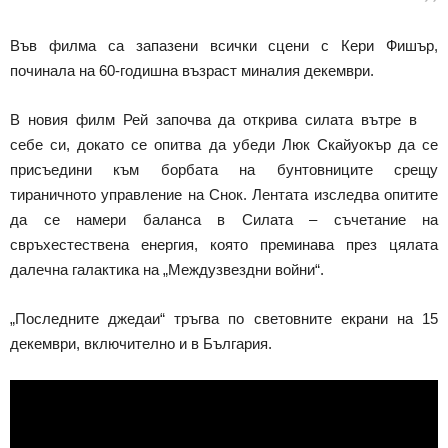
Във филма са запазени всички сцени с Кери Фишър,
починала на 60-годишна възраст миналия декември.
В новия филм Рей започва да открива силата вътре в
себе си, докато се опитва да убеди Люк Скайуокър да се
присъедини към борбата на бунтовниците срещу
тираничното управление на Снок. Лентата изследва опитите
да се намери баланса в Силата – съчетание на
свръхестествена енергия, която преминава през цялата
далечна галактика на „Междузвездни войни“.
„Последните джедаи“ тръгва по световните екрани на 15
декември, включително и в България.