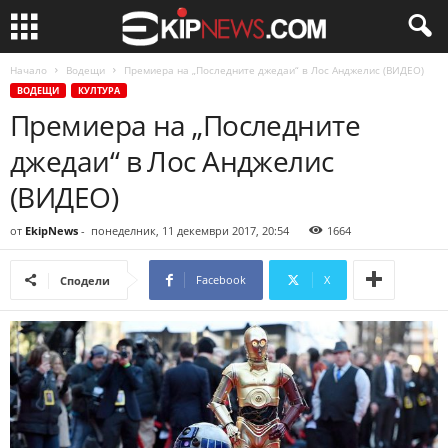
Начало
Водещи
Премиера на „Последните джедаи“ в Лос Анджелис (ВИДЕО)
ВОДЕЩИ
КУЛТУРА
Премиера на „Последните
джедаи“ в Лос Анджелис
(ВИДЕО)
от
EkipNews
-
понеделник, 11 декември 2017, 20:54
1664
Facebook
X
Сподели