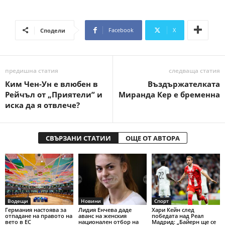
Facebook
X
Сподели
предишна статия
следваща статия
Ким Чен-Ун е влюбен в
Въздържателката
Рейчъл от „Приятели” и
Миранда Кер е бременна
иска да я отвлече?
СВЪРЗАНИ СТАТИИ
ОЩЕ ОТ АВТОРА
Водещи
Новини
Спорт
Германия настоява за
Лидия Енчева даде
Хари Кейн след
отпадане на правото на
аванс на женския
победата над Реал
вето в ЕС
национален отбор на
Мадрид: „Байерн ще се