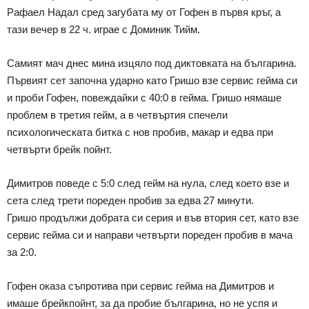
Рафаел Надал сред загубата му от Гофен в първя кръг, а
тази вечер в 22 ч. играе с Доминик Тийм.
Самият мач днес мина изцяло под диктовката на българина.
Първият сет започна ударно като Гришо взе сервис гейма си
и проби Гофен, повеждайки с 40:0 в гейма. Гришо нямаше
проблем в третия гейм, а в четвъртия спечели
психологическата битка с нов пробив, макар и едва при
четвърти брейк пойнт.
Димитров поведе с 5:0 след гейм на нула, след което взе и
сета след трети пореден пробив за едва 27 минути.
Гришо продължи добрата си серия и във втория сет, като взе
сервис гейма си и направи четвърти пореден пробив в мача
за 2:0.
Гофен оказа съпротива при сервис гейма на Димитров и
имаше брейкпойнт, за да пробие българина, но не успя и