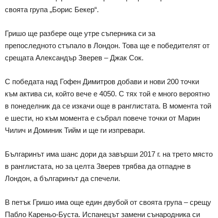
своята група „Борис Бекер“.
Гришо ще разбере още утре съперника си за
препоследното стъпало в Лондон. Това ще е победителят от
срещата Александър Зверев – Джак Сок.
С победата над Гофен Димитров добави и нови 200 точки
към актива си, който вече е 4050. С тях той е много вероятно
в понеделник да се изкачи още в ранглистата. В момента той
е шести, но към момента е събрал повече точки от Марин
Чилич и Доминик Тийм и ще ги изпревари.
Българинът има шанс дори да завърши 2017 г. на трето място
в ранглистата, но за целта Зверев трябва да отпадне в
Лондон, а българинът да спечели.
В петък Гришо има още един двубой от своята група – срещу
Пабло Кареньо-Буста. Испанецът замени сънародника си