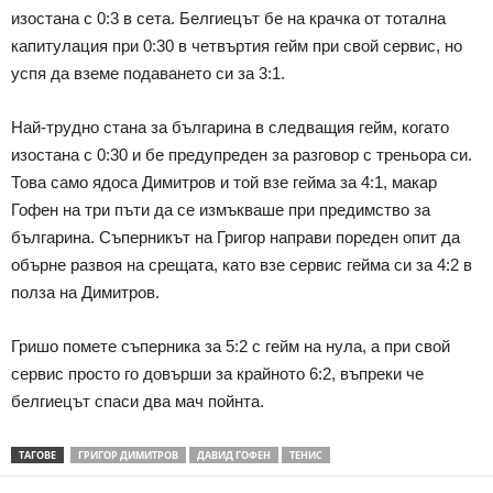
изостана с 0:3 в сета. Белгиецът бе на крачка от тотална
капитулация при 0:30 в четвъртия гейм при свой сервис, но
успя да вземе подаването си за 3:1.
Най-трудно стана за българина в следващия гейм, когато
изостана с 0:30 и бе предупреден за разговор с треньора си.
Това само ядоса Димитров и той взе гейма за 4:1, макар
Гофен на три пъти да се измъкваше при предимство за
българина. Съперникът на Григор направи пореден опит да
обърне развоя на срещата, като взе сервис гейма си за 4:2 в
полза на Димитров.
Гришо помете съперника за 5:2 с гейм на нула, а при свой
сервис просто го довърши за крайното 6:2, въпреки че
белгиецът спаси два мач пойнта.
ТАГОВЕ
ГРИГОР ДИМИТРОВ
ДАВИД ГОФЕН
ТЕНИС