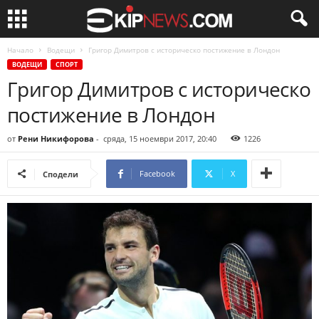
Начало
Водещи
Григор Димитров с историческо постижение в Лондон
ВОДЕЩИ
СПОРТ
Григор Димитров с историческо
постижение в Лондон
от
Рени Никифорова
-
сряда, 15 ноември 2017, 20:40
1226
Facebook
X
Сподели