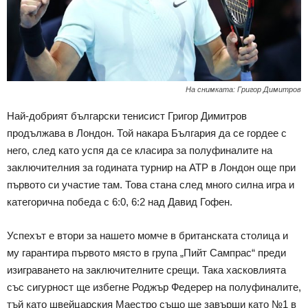
На снимката: Григор Димитров
Най-добрият български тенисист Григор Димитров
продължава в Лондон. Той накара България да се гордее с
него, след като успя да се класира за полуфиналите на
заключителния за годината турнир на ATP в Лондон още при
първото си участие там. Това стана след много силна игра и
категорична победа с 6:0, 6:2 над Давид Гофен.
Успехът е втори за нашето момче в британската столица и
му гарантира първото място в група „Пийт Сампрас“ преди
изиграването на заключителните срещи. Така хасковлията
със сигурност ще избегне Роджър Федерер на полуфиналите,
тъй като швейцарския Маестро също ще завърши като №1 в