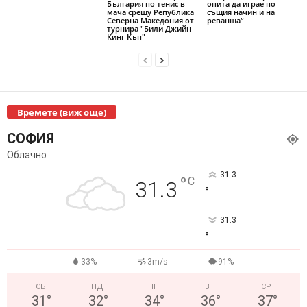
България по тенис в
опита да играе по
мача срещу Република
същия начин и на
Северна Македония от
реванша“
турнира "Били Джийн
Кинг Къп"
Времете (виж още)
СОФИЯ
Облачно
31.3
°
C
31.3
°
31.3
°
33%
3m/s
91%
СБ
НД
ПН
ВТ
СР
31
°
32
°
34
°
36
°
37
°