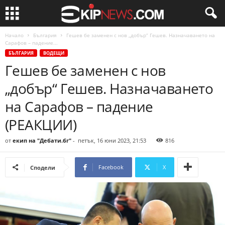
Начало
България
Гешев бе заменен с нов „добър“ Гешев. Назначаването на
Сарафов – падение...
БЪЛГАРИЯ
ВОДЕЩИ
Гешев бе заменен с нов
„добър“ Гешев. Назначаването
на Сарафов – падение
(РЕАКЦИИ)
от
екип на "Дебати.бг"
-
петък, 16 юни 2023, 21:53
816
Facebook
X
Сподели