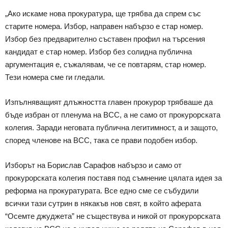
„Ако искаме нова прокуратура, ще трябва да спрем със
старите номера. Избор, направен набързо е стар номер.
Избор без предварително съставен профил на търсения
кандидат е стар номер. Избор без солидна публична
аргументация е, съжалявам, че се повтарям, стар номер.
Тези номера сме ги гледали.
Изпълняващият длъжността главен прокурор трябваше да
бъде избран от пленума на ВСС, а не само от прокурорската
колегия. Заради неговата публична легитимност, а и защото,
според членове на ВСС, така се прави подобен избор.
Изборът на Борислав Сарафов набързо и само от
прокурорската колегия поставя под съмнение цялата идея за
реформа на прокуратурата. Все едно сме се събудили
всички тази сутрин в някакъв нов свят, в който аферата
“Осемте джуджета” не съществува и никой от прокурорската