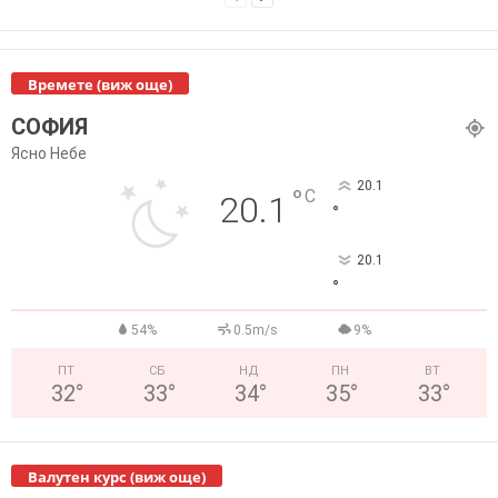
Времете (виж още)
СОФИЯ
Ясно Небе
20.1
°
C
20.1
°
20.1
°
54%
0.5m/s
9%
ПТ
СБ
НД
ПН
ВТ
32
°
33
°
34
°
35
°
33
°
Валутен курс (виж още)