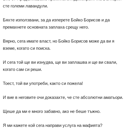
сте големи лавандули.
Бяхте използвани, за да изперете Бойко Борисов и да
премахнете основната заплаха срещу него.
Вярно, сега имате власт, но Бойко Борисов може да ви я
вземе, когато си поиска.
И сега той ще ви изнудва, ще ви заплашва и ще ви свали,
когато сам си реши.
Тоест, той ви употреби, както си пожела!
И вие в неговите очи доказахте, че сте абсолютни аматьори.
Щеше да ми е много забавно, ако не беше тъжно.
Я ми кажете кой сега направи услуга на мафията?