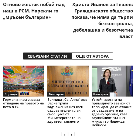
Отново жесток побой над
Христо Иванов за Гешев:
наш в РСМ. Нарекли го
Гражданското общество
„мръсен българин+
показа, че няма да търпи
безконтролна,
дебелашка и безотчетна
власт
СВЪРЗАНИ СТАТИИ
ОЩЕ ОТ АВТОРА
Водещи
България
България
Германия настоява за
Болница „Св. Анна“ във
Устойчивостта на
отпадане на правото на
Варна трупа
примирието зависи от
вето в ЕС
задължения без ясен
това Иран да се откаже
оздравителен план,
от създаването на
съобщиха от
ядрено оръжие, каза
Министерството на
служебният външен
здравеопазването
министър Надежда
Нейнски