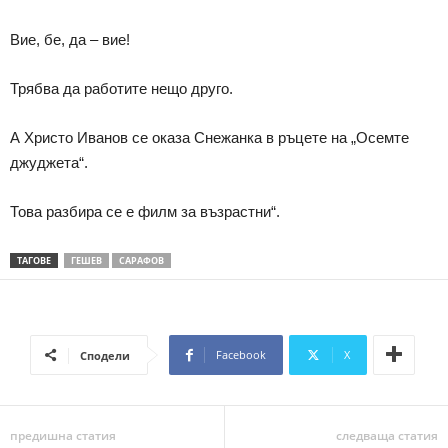
Вие, бе, да – вие!
Трябва да работите нещо друго.
А Христо Иванов се оказа Снежанка в ръцете на „Осемте
джуджета“.
Това разбира се е филм за възрастни“.
ТАГОВЕ
ГЕШЕВ
САРАФОВ
Facebook
X
Сподели
предишна статия
следваща статия