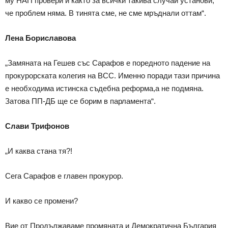
му НАП провери и както за всички такива случаи установи,
че проблем няма. В тинята сме, не сме мръднали оттам“.
Лена Бориславова
„Замяната на Гешев със Сарафов е поредното падение на
прокурорската колегия на ВСС. Именно поради тази причина
е необходима истинска съдебна реформа,а не подмяна.
Затова ПП-ДБ ще се борим в парламента“.
Слави Трифонов
„И каква стана тя?!
Сега Сарафов е главен прокурор.
И какво се промени?
Вие от Продължаваме промяната и Демократична България