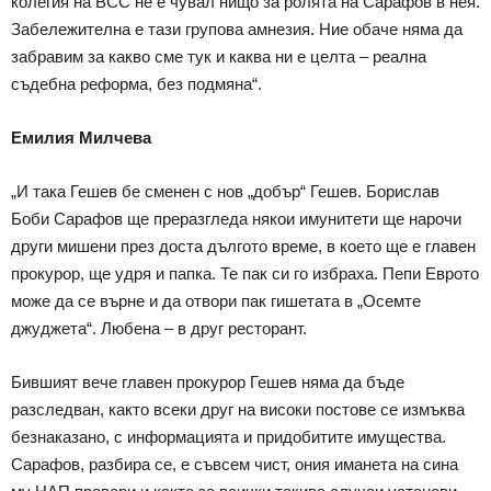
колегия на ВСС не е чувал нищо за ролята на Сарафов в нея.
Забележителна е тази групова амнезия. Ние обаче няма да
забравим за какво сме тук и каква ни е целта – реална
съдебна реформа, без подмяна“.
Емилия Милчева
„И така Гешев бе сменен с нов „добър“ Гешев. Борислав
Боби Сарафов ще преразгледа някои имунитети ще нарочи
други мишени през доста дългото време, в което ще е главен
прокурор, ще удря и папка. Те пак си го избраха. Пепи Еврото
може да се върне и да отвори пак гишетата в „Осемте
джуджета“. Любена – в друг ресторант.
Бившият вече главен прокурор Гешев няма да бъде
разследван, както всеки друг на високи постове се измъква
безнаказано, с информацията и придобитите имущества.
Сарафов, разбира се, е съвсем чист, ония иманета на сина