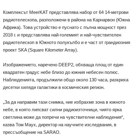
Комплексът MeerKAT представлява набор от 64 14-метрови
радиотелескопа, разположени в района на Карнарвон (Южна
Африка). Това устройство е пуснато с пълна мощност през
2018 г. и представлява най-големият и най-чувствителен
радиотелескоп в Южното полукълбо и е част от грандиозния
проект SKA (Square Kilometer Array).
Изображението, наречено DEEP2, обхваща площ от един
квадратен градус небе близо до южния небесен полюс.
Наблюденията, продължили общо около 130 часа, разкриха
десетки хиляди галактики в космическия регион.
„За да направим тази снимка, ние избрахме зона в южното
небе, в която липсват силни радиоизточници, чиято ярка
светлина може да попречи на чувствителни наблюдения“,
казва Том Маух, директор на научните изследвания, в
прессъобщение на SARAO.