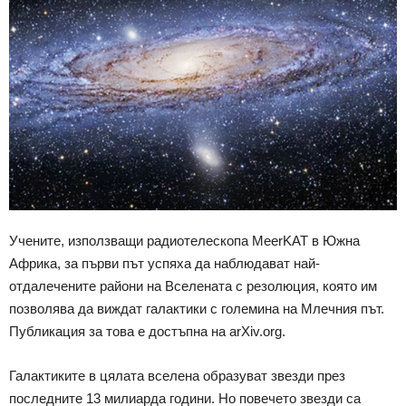
Учените, използващи радиотелескопа MeerKAT в Южна
Африка, за първи път успяха да наблюдават най-
отдалечените райони на Вселената с резолюция, която им
позволява да виждат галактики с големина на Млечния път.
Публикация за това е достъпна на arXiv.org.
Галактиките в цялата вселена образуват звезди през
последните 13 милиарда години. Но повечето звезди са