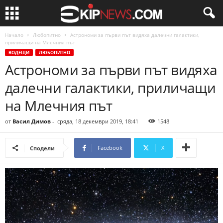
Начало
Любопитно
Астрономи за първи път видяха далечни галактики,
приличащи на Млечния път
ВОДЕЩИ
ЛЮБОПИТНО
Астрономи за първи път видяха
далечни галактики, приличащи
на Млечния път
от
Васил Димов
-
сряда, 18 декември 2019, 18:41
1548
Facebook
X
Сподели