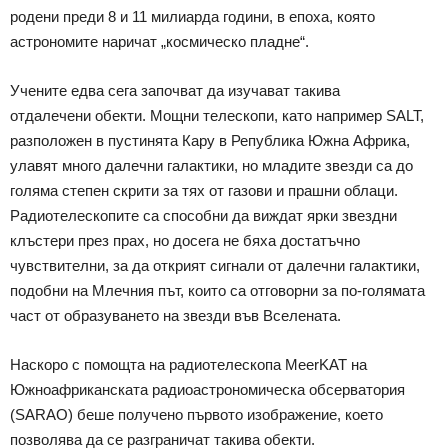
родени преди 8 и 11 милиарда години, в епоха, която
астрономите наричат „космическо пладне“.
Учените едва сега започват да изучават такива
отдалечени обекти. Мощни телескопи, като например SALT,
разположен в пустинята Кару в Република Южна Африка,
улавят много далечни галактики, но младите звезди са до
голяма степен скрити за тях от газови и прашни облаци.
Радиотелескопите са способни да виждат ярки звездни
клъстери през прах, но досега не бяха достатъчно
чувствителни, за да открият сигнали от далечни галактики,
подобни на Млечния път, които са отговорни за по-голямата
част от образуването на звезди във Вселената.
Наскоро с помощта на радиотелескопа MeerKAT на
Южноафриканската радиоастрономическа обсерватория
(SARAO) беше получено първото изображение, което
позволява да се разграничат такива обекти.