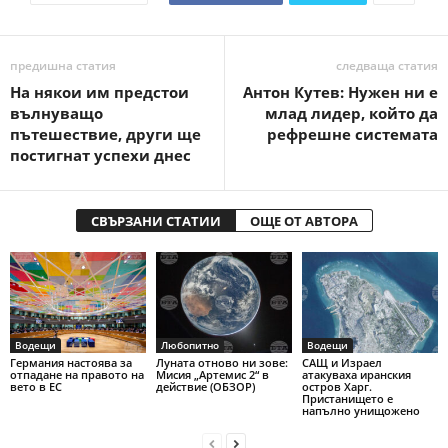
предишна статия
следваща статия
На някои им предстои
Антон Кутев: Нужен ни е
вълнуващо
млад лидер, който да
пътешествие, други ще
рефрешне системата
постигнат успехи днес
СВЪРЗАНИ СТАТИИ
ОЩЕ ОТ АВТОРА
Водещи
Любопитно
Водещи
Германия настоява за
Луната отново ни зове:
САЩ и Израел
отпадане на правото на
Мисия „Артемис 2“ в
атакуваха иранския
вето в ЕС
действие (ОБЗОР)
остров Харг.
Пристанището е
напълно унищожено