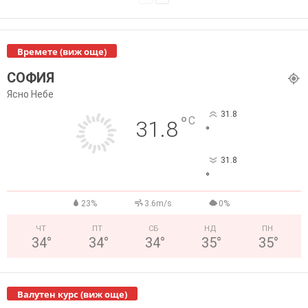
Времете (виж още)
СОФИЯ
Ясно Небе
31.8
°
C
31.8
°
31.8
°
23%
3.6m/s
0%
ЧТ
ПТ
СБ
НД
ПН
34
°
34
°
34
°
35
°
35
°
Валутен курс (виж още)