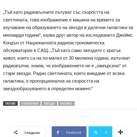
„Тъй като радиовълните пътуват със скоростта на
светлината, това изображение е машина на времето за
изучаване на образуването на звезди в далечни галактики за
милиарди години“, казва друг автор на изследването Джеймс
Кондън от Националната радиоастрономическа
обсерватория в САЩ. „Тъй като само звездите с кратък
живот, които са на по-малко от 30 милиона години, излъчват
радиовълни, знаем, че изображението не е „замърсено“ от
стари звезди. Радио светлината, която виждаме от всяка
галактика, е пропорционална на скоростта на
звездообразуването в определен момент.“
ТАГОВЕ
ГАЛАКТИКИ
ЗВЕЗДИ
КОСМОС
Facebook
X
Сподели