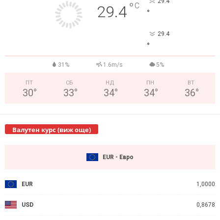
29.4
°
C
29.4
°
29.4
°
31%
1.6m/s
5%
ПТ
СБ
НД
ПН
ВТ
30
°
33
°
34
°
34
°
36
°
Валутен курс (виж още)
EUR - Евро
EUR
1,0000
USD
0,8678