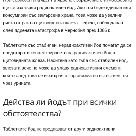
ще се изхвърли радиоактивен йод. Ако той бъде вдишан или
консумиран със замърсена храна, това може да увеличи
риска от рак на щитовидната жлеза – ефект, наблюдаван
след ядрената катастрофа в Чернобил през 1986 г.
Таблетките със стабилен, нерадиоактивен йод помагат да се
предотврати концентрирането на радиоактивен йод в
щитовидната жлеза. Наситена като гъба със стабилен йод,
жлезата вече не може да улавя радиоактивния елемент,
който след това се изхвърля от организма по естествен път
чрез урината.
Действа ли йодът при всички
обстоятелства?
Таблетките йод не предпазват от други радиоактивни