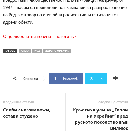
предоставят на обществеността. Във Франция например от
1997 г. насам са проведени пет кампании за разпространение
на йод в отговор на случайни радиоактивни изтичания от
ядрени обекти.
Още любопитни новини – четете тук
ТАГОВЕ
АТАКА
ЙОД
ЯДРЕНО ОРЪЖИЕ
Facebook
X
Сподели
предишна статия
следваща статия
Слаби снеговалежи,
Кръстиха улица „Герои
остава студено
на Украйна“ пред
руското посолство във
Вилнюс