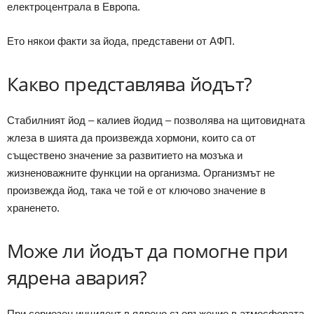
електроцентрала в Европа.
Ето някои факти за йода, представени от АФП.
Какво представлява йодът?
Стабилният йод – калиев йодид – позволява на щитовидната
жлеза в шията да произвежда хормони, които са от
съществено значение за развитието на мозъка и
жизненоважните функции на организма. Организмът не
произвежда йод, така че той е от ключово значение в
храненето.
Може ли йодът да помогне при
ядрена авария?
При сериозен инцидент в ядрено съоръжение в атмосферата