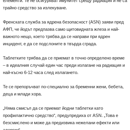
елементи. Те не осигуряват имунитет срещу радиация и не са
трайно средство за излекуване.
Френската служба за ядрена безопасност (ASN) заяви пред
АФП, че йодът предпазва само щитовидната жлеза и най-
важното нещо, което трябва да се направи при ядрен
инцидент, е да се подслоните в твърда сграда.
Таблетките трябва да се приемат в точно определено време
– в идеалния случай един час преди излагане на радиация и
най-късно 6-12 часа след излагането.
Те се препоръчват по-специално за бременни жени, бебета,
деца и млади хора.
„Няма смисъл да се приемат йодни таблетки като
профилактично средство“, предупредиха от ASN. „Това е
безсмислено и може да предизвика нежелани ефекти или
алергии“.