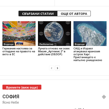
СВЪРЗАНИ СТАТИИ
ОЩЕ ОТ АВТОРА
Водещи
Любопитно
Водещи
Германия настоява за
Луната отново ни зове:
САЩ и Израел
отпадане на правото на
Мисия „Артемис 2“ в
атакуваха иранския
вето в ЕС
действие (ОБЗОР)
остров Харг.
Пристанището е
напълно унищожено
Времете (виж още)
СОФИЯ
Ясно Небе