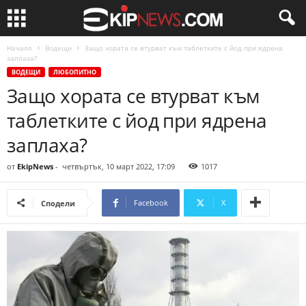
Начало
Водещи
Защо хората се втурват към таблетките с йод при ядрена
заплаха?
ВОДЕЩИ
ЛЮБОПИТНО
Защо хората се втурват към
таблетките с йод при ядрена
заплаха?
от
EkipNews
-
четвъртък, 10 март 2022, 17:09
1017
Facebook
X
Сподели