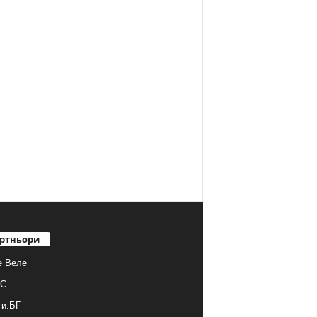
ртньори
е Веле
С
ти.БГ