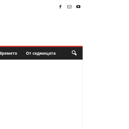
Времето
От седмицата