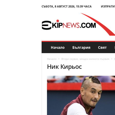
СЪБОТА, 8 АВГУСТ 2026, 15:39 ЧАСА
ИЗПРАТИ
E
k
i
p
N
e
w
s
Начало
България
Свят
.
c
Начало
Втори сервис, мощен колкото първия
o
Ник Кирьос
m
–
Н
о
в
и
н
и
и
к