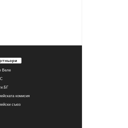
ртньори
е Веле
С
ти.БГ
ейската комисия
пейски съюз