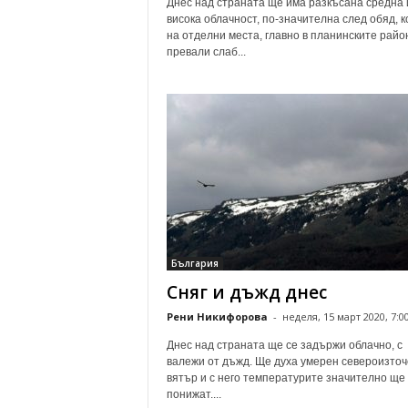
Днес над страната ще има разкъсана средна 
висока облачност, по-значителна след обяд, к
на отделни места, главно в планинските райо
превали слаб...
България
Сняг и дъжд днес
Рени Никифорова
-
неделя, 15 март 2020, 7:0
Днес над страната ще се задържи облачно, с
валежи от дъжд. Ще духа умерен североизточ
вятър и с него температурите значително ще
понижат....