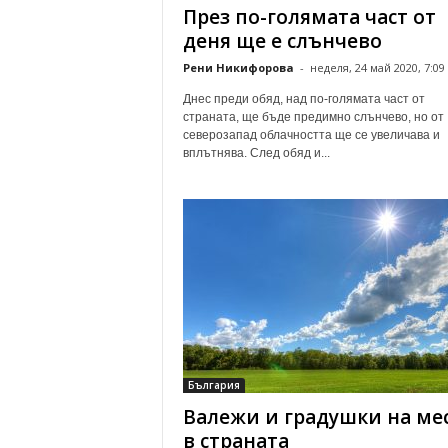
През по-голямата част от
деня ще е слънчево
Рени Никифорова
-
неделя, 24 май 2020, 7:09
Днес преди обяд, над по-голямата част от
страната, ще бъде предимно слънчево, но от
северозапад облачността ще се увеличава и
вплътнява. След обяд и...
България
Валежи и градушки на ме
в страната