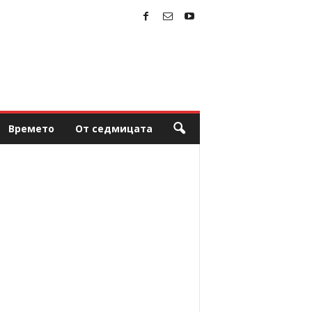
Времето
От седмицата