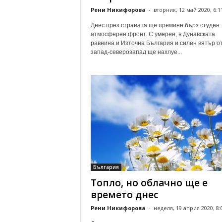
Рени Никифорова
-
вторник, 12 май 2020, 6:1
Днес през страната ще премине бърз студен
атмосферен фронт. С умерен, в Дунавската
равнина и Източна България и силен вятър о
запад-северозапад ще нахлуе...
България
Топло, но облачно ще е
времето днес
Рени Никифорова
-
неделя, 19 април 2020, 8: