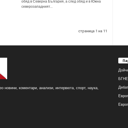
обяд в Северна България, а след обяд и в Южна
северозападният...
страница 1 на 11
Па
Дойч
БГНЕ
Деба
о новини, коментари, анализи, интервюта, спорт, наука,
Европ
Евро