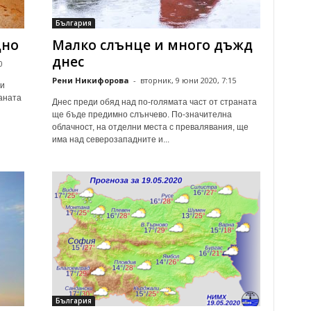
България
дно
Малко слънце и много дъжд
днес
0
Рени Никифорова
-
вторник, 9 юни 2020, 7:15
 и
аната
Днес преди обяд над по-голямата част от страната
ще бъде предимно слънчево. По-значителна
облачност, на отделни места с превалявания, ще
има над северозападните и...
България