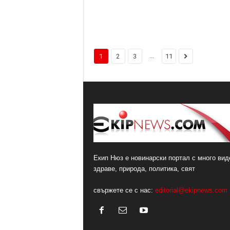
...
1
2
3
11
Екип Нюз е новинарски портал с много виде
здраве, природа, политика, свят
свържете се с нас:
editorial@ekipnews.com