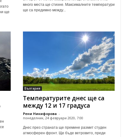
и
много места ще стихне. Максималните температури
огато
ще са предимно между...
ни ще
България
Температурите днес ще са
между 12 и 17 градуса
0
Рени Никифорова
-
понеделник, 24 февруари 2020, 7:00
ен
 се
Днес през страната ще премине размит студен
атмосферен фронт. Ще бъде ветровито, преди