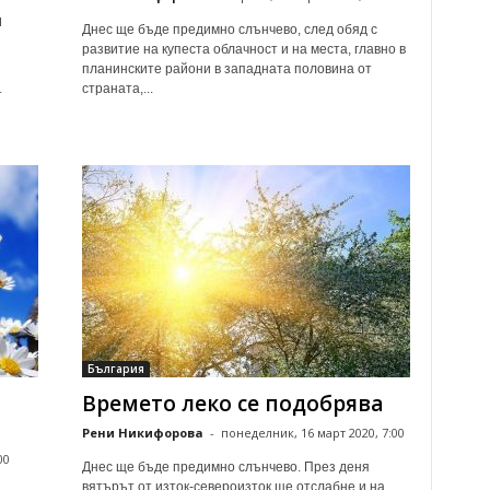
1
Днес ще бъде предимно слънчево, след обяд с
развитие на купеста облачност и на места, главно в
планинските райони в западната половина от
страната,...
т
България
Времето леко се подобрява
Рени Никифорова
-
понеделник, 16 март 2020, 7:00
00
Днес ще бъде предимно слънчево. През деня
вятърът от изток-североизток ще отслабне и на