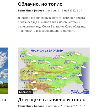
Облачно, но топло
Рени Никифорова
-
вторник, 19 май 2020, 6:21
Днес над страната облачността, средна и висока
облачност, ще е значителна с по-съществени
разкъсвания над Южна България. След обяд, над
планинските и северозападните райони...
България
ста
Днес ще е слънчево и топло
Рени Никифорова
-
вторник, 28 април 2020, 6:07