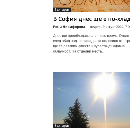
о
България
м
В София днес ще е по-хла
е
н
Рени Никифорова
-
неделя, 9 август 2020, 7:0
т
а
Днес ще преобладава слънчево време. Около
след обяд над югозападната половина от стр
р
ще се развива купеста и купесто-дъждовна
и
облачност. На отделни места...
България