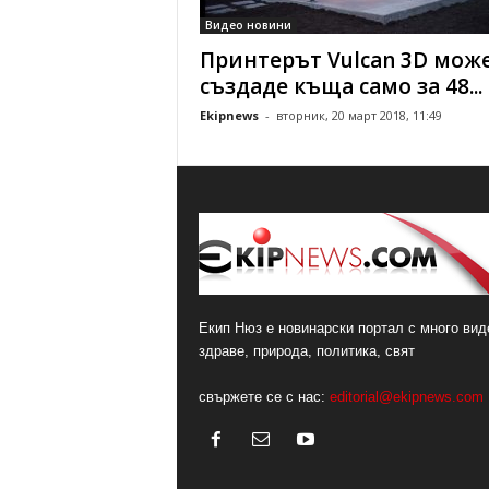
Видео новини
Принтерът Vulcan 3D може
създаде къща само за 48...
Ekipnews
-
вторник, 20 март 2018, 11:49
Екип Нюз е новинарски портал с много виде
здраве, природа, политика, свят
свържете се с нас:
editorial@ekipnews.com