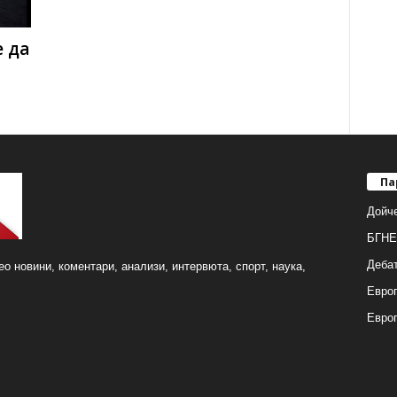
 да
Па
Дойч
БГНЕ
Деба
о новини, коментари, анализи, интервюта, спорт, наука,
Европ
Евро