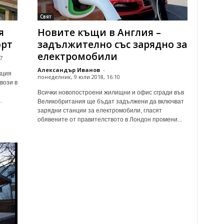
Свят
я
Новите къщи в Англия –
орт
задължително със зарядно за
електромобили
7
Александър Иванов
-
кция
понеделник, 9 юли 2018, 16:10
вози в
т
Всички новопостроени жилищни и офис сгради във
.
Великобритания ще бъдат задължени да включват
зарядни станции за електромобили, гласят
обявените от правителството в Лондон промени...