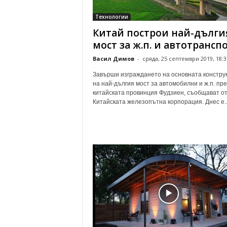
о
Технологии
м
Китай построи най-дълги
е
н
мост за ж.п. и автотрансп
т
Васил Димов
-
сряда, 25 септември 2019, 18:3
а
р
Завърши изграждането на основната констру
и
на най-дългия мост за автомобилни и ж.п. пре
китайската провинция Фудзиен, съобщават о
Китайската железопътна корпорация. Днес е..