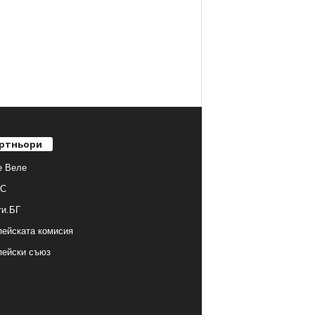
ртньори
е Веле
С
ти.БГ
ейската комисия
пейски съюз