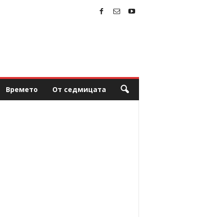
Времето
От седмицата