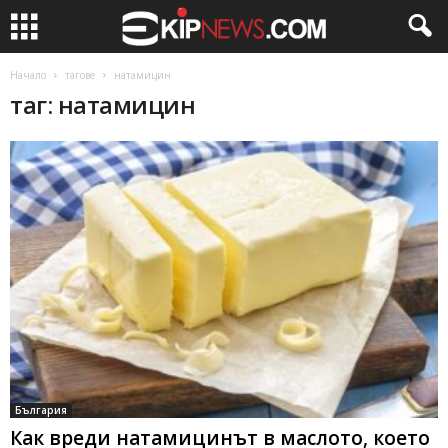
Начало
тагове
натамицин
таг: натамицин
България
Как вреди натамицинът в маслото, което