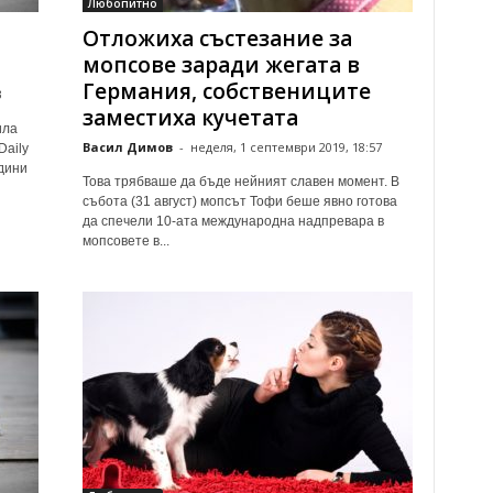
Любопитно
Отложиха състезание за
мопсове заради жегата в
Германия, собствениците
3
заместиха кучетата
ила
Васил Димов
-
неделя, 1 септември 2019, 18:57
Daily
дини
Това трябваше да бъде нейният славен момент. В
събота (31 август) мопсът Тофи беше явно готова
да спечели 10-ата международна надпревара в
мопсовете в...