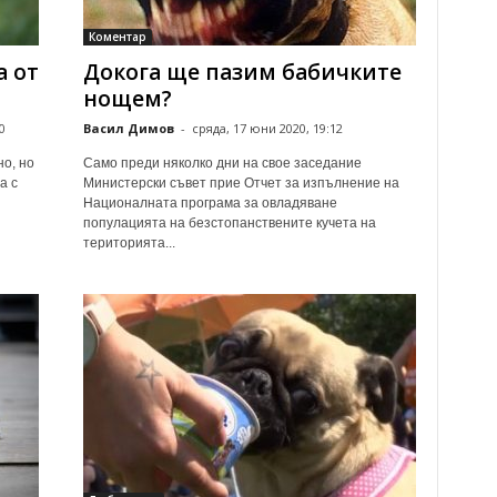
Коментар
а от
Докога ще пазим бабичките
нощем?
0
Васил Димов
-
сряда, 17 юни 2020, 19:12
но, но
Само преди няколко дни на свое заседание
а с
Министерски съвет прие Отчет за изпълнение на
Националната програма за овладяване
популацията на безстопанствените кучета на
територията...