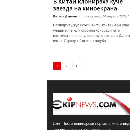
В Китай клонираха куче-
звезда на киноекрана
Васил Димов
-
понеделник, 14 януари 2019, 1
Помиярът Джус /"сок" - англ./, който беше спас
улиците, печели огромни хонорари като
изключително популярно куче-актьор в Далеч
изток. Страхувайки се от загуба...
1
2
Екип Нюз е новинарски портал с много виде
здраве, природа, политика, свят