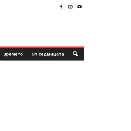
Времето
От седмицата