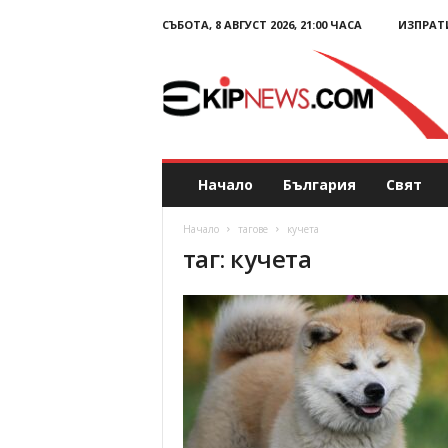
СЪБОТА, 8 АВГУСТ 2026, 21:00 ЧАСА
ИЗПРАТ
E
k
i
p
N
e
w
s
Начало
България
Свят
.
c
Начало
тагове
кучета
o
таг: кучета
m
–
Н
о
в
и
н
и
и
к