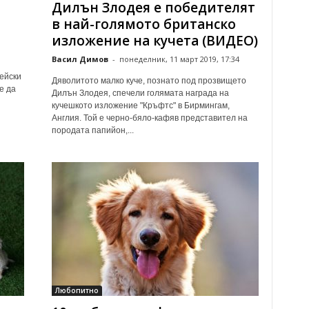
Дилън Злодея е победителят
в най-голямото британско
изложение на кучета (ВИДЕО)
Васил Димов
-
понеделник, 11 март 2019, 17:34
ейски
Дяволитото малко куче, познато под прозвището
е да
Дилън Злодея, спечели голямата награда на
кучешкото изложение "Кръфтс" в Бирмингам,
Англия. Той е черно-бяло-кафяв представител на
породата папийон,...
Любопитно