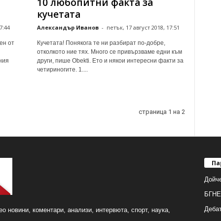
10 любопитни факта за
кучетата
7:44
Александър Иванов
-
петък, 17 август 2018, 17:51
ен от
Кучетата! Понякога те ни разбират по-добре,
отколкото ние тях. Много се привързваме едни към
ния
други, пише Obekti. Ето и някои интересни факти за
четириногите. 1....
страница 1 на 2
Па
Дойч
БГНЕ
Деба
о новини, коментари, анализи, интервюта, спорт, наука,