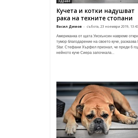
Здраве
Кучета и котки надушват
рака на техните стопани
Васил Димов
-
събота, 23 ноември 2019, 13:4
Американка от щата Уискънсин навреме откр
тумор благодарение на своето куче, разказва 
Star. Стефани Хърфел признал, че преди 6 го
нейното куче Сиера започнала...