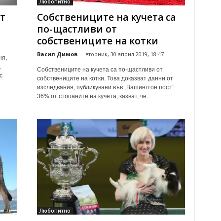
Любопитно
т
Собствениците на кучета са
по-щастливи от
собствениците на котки
Васил Димов
-
вторник, 30 април 2019, 18:47
ня,
.
Собствениците на кучета са по-щастливи от
с
собствениците на котки. Това доказват данни от
изследвания, публикувани във „Вашингтон пост“.
36% от стопаните на кучета, казват, че...
Любопитно