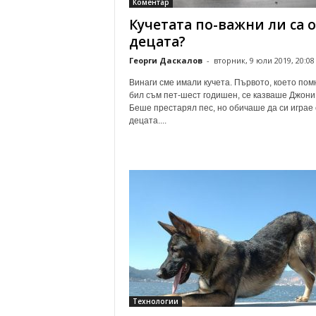
Коментар
Кучетата по-важни ли са о
децата?
Георги Даскалов
-
вторник, 9 юли 2019, 20:08
Винаги сме имали кучета. Първото, което пом
бил съм пет-шест годишен, се казваше Джони
Беше престарял пес, но обичаше да си играе 
децата....
Технологии