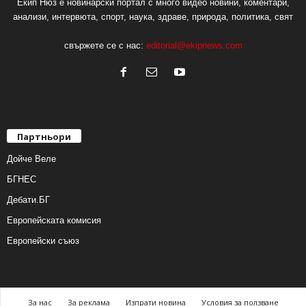
Екип Нюз е новинарски портал с много видео новини, коментари,
анализи, интервюта, спорт, наука, здраве, природа, политика, свят
свържете се с нас:
editorial@ekipnews.com
Партньори
Дойче Веле
БГНЕС
Дебати.БГ
Европейската комисия
Европейски съюз
За нас
За реклама
Изпрати новина
Условия за ползване