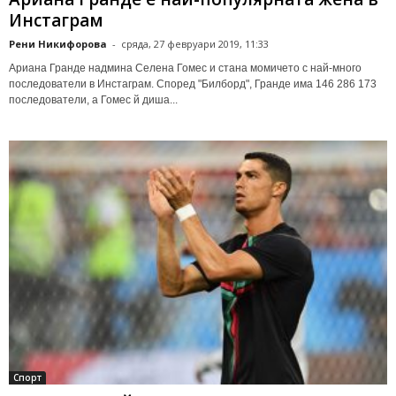
Инстаграм
Рени Никифорова
-
сряда, 27 февруари 2019, 11:33
Ариана Гранде надмина Селена Гомес и стана момичето с най-много
последователи в Инстаграм. Според "Билборд", Гранде има 146 286 173
последователи, а Гомес й диша...
Спорт