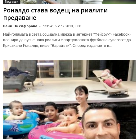
Водещи
Роналдо става водещ на риалити
предаване
Рени Никифорова
-
петък, 6 юли 2018, 8:00
Най-голямата в света социална мрежа в интернет "Фейсбук" (Facebook)
планира да пусне ново риалити с португалската футболна суперзвезда
Кристиано Роналдо, пише "Варайъти". Според изданието в...