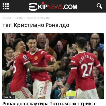
Начало
тагове
Кристиано Роналдо
таг: Кристиано Роналдо
Водещи
Роналдо нокаутира Тотнъм с хеттрик, с