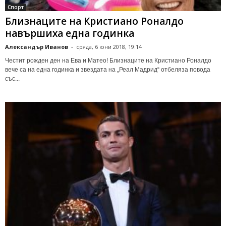
Спорт
Близнаците на Кристиано Роналдо
навършиха една годинка
Александър Иванов
-
сряда, 6 юни 2018, 19:14
Честит рожден ден на Ева и Матео! Близнаците на Кристиано Роналдо
вече са на една годинка и звездата на „Реал Мадрид“ отбеляза повода
със...