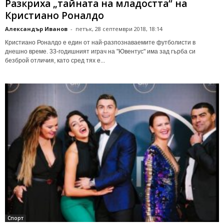
Разкриха „тайната на младостта“ на
Кристиано Роналдо
Александър Иванов
-
петък, 28 септември 2018, 18:14
Кристиано Роналдо е един от най-разпознаваемите футболисти в
днешно време. 33-годишният играч на "Ювентус" има зад гърба си
безброй отличия, като сред тях е...
Спорт