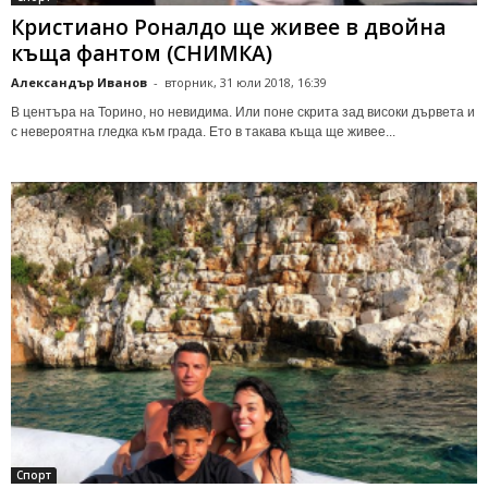
Кристиано Роналдо ще живее в двойна
къща фантом (СНИМКА)
Александър Иванов
-
вторник, 31 юли 2018, 16:39
В центъра на Торино, но невидима. Или поне скрита зад високи дървета и
с невероятна гледка към града. Ето в такава къща ще живее...
Спорт