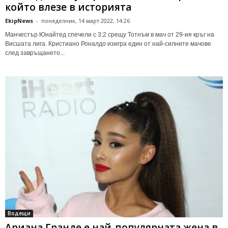
който влезе в историята
EkipNews
-
понеделник, 14 март 2022, 14:26
Манчестър Юнайтед спечели с 3:2 срещу Тотнъм в мач от 29-ия кръг на
Висшата лига. Кристиано Роналдо изигра един от най-силните мачове
след завръщането...
Водещи
Ариана Гранде е най-популярната жена в