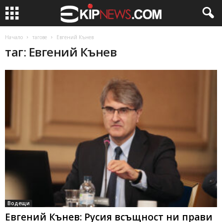
Начало
тагове
Евгений Кънев
таг: Евгений Кънев
Водещи
Евгений Кънев: Русия всъщност ни прави