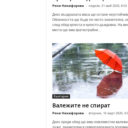
Рени Никифорова
-
неделя, 31 май 2020, 8:02
Днес въздушната маса ще остане неустойчив
Облачността ще бъде по-често значителна, о
след обяд купеста и купесто-дъждовна. На мн
места ще има краткотрайни...
България
Валежите не спират
Рени Никифорова
-
вторник, 10 март 2020, 6:
Днес преди обяд ще има повсеместни валежи
дъжд, значителни в северозападната половин