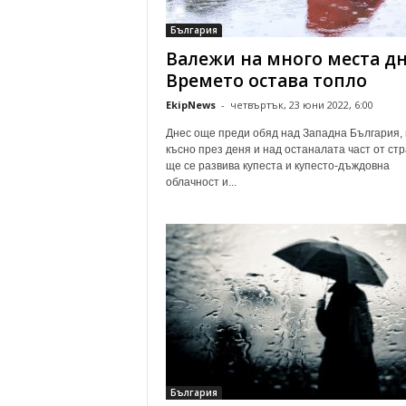
о
България
м
Валежи на много места дн
е
н
Времето остава топло
т
EkipNews
-
четвъртък, 23 юни 2022, 6:00
а
р
Днес още преди обяд над Западна България, 
и
късно през деня и над останалата част от ст
ще се развива купеста и купесто-дъждовна
облачност и...
България