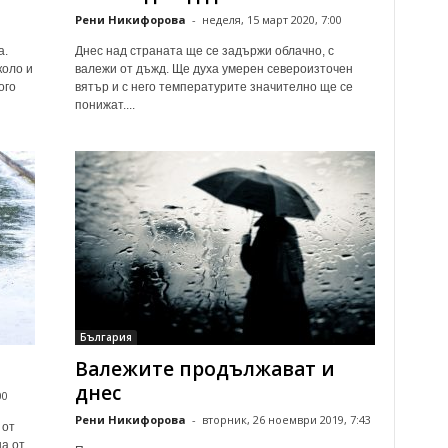
Рени Никифорова
-
неделя, 15 март 2020, 7:00
а.
Днес над страната ще се задържи облачно, с
коло и
валежи от дъжд. Ще духа умерен североизточен
ого
вятър и с него температурите значително ще се
понижат....
България
Валежите продължават и
днес
00
Рени Никифорова
-
вторник, 26 ноември 2019, 7:43
 от
а от