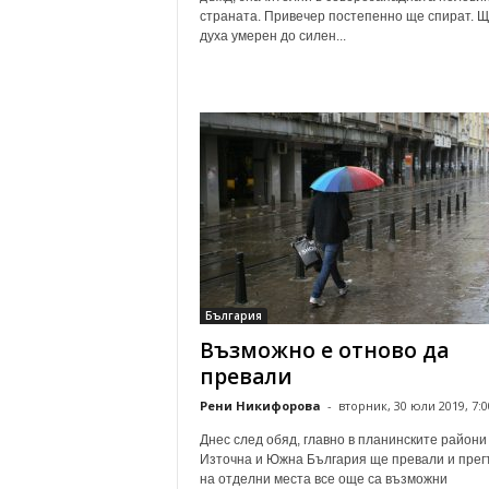
страната. Привечер постепенно ще спират. 
духа умерен до силен...
България
Възможно е отново да
превали
Рени Никифорова
-
вторник, 30 юли 2019, 7:0
Днес след обяд, главно в планинските райони
Източна и Южна България ще превали и прег
на отделни места все още са възможни