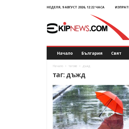
НЕДЕЛЯ, 9 АВГУСТ 2026, 12:22 ЧАСА
ИЗПРАТ
E
k
i
p
N
e
w
s
Начало
България
Свят
.
c
Начало
тагове
дъжд
o
таг: дъжд
m
–
Н
о
в
и
н
и
и
к