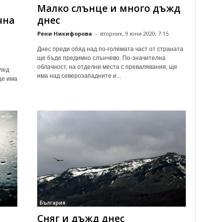
Малко слънце и много дъжд
чна
днес
Рени Никифорова
-
вторник, 9 юни 2020, 7:15
Днес преди обяд над по-голямата част от страната
ще бъде предимно слънчево. По-значителна
облачност, на отделни места с превалявания, ще
лед
има над северозападните и...
ще има
България
Сняг и дъжд днес