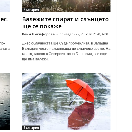
България
ес.
Валежите спират и слънцето
ще се покаже
Рени Никифорова
-
понеделник, 20 юли 2020, 6:00
по-
Днес облачността ще бъде променлива, в Западна
раната
България често намаляваща до слънчево време. На
места, главно в Североизточна България, все още
ще има валежи...
България