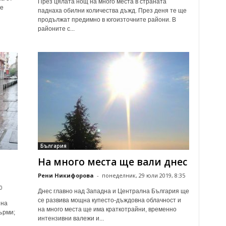
През цялата нощ на много места в страната
Ще
паднаха обилни количества дъжд. През деня те ще
продължат предимно в югоизточните райони. В
районите с...
България
На много места ще вали днес
Рени Никифорова
-
понеделник, 29 юли 2019, 8:35
0
Днес главно над Западна и Централна България ще
се развива мощна купесто-дъждовна облачност и
 на
на много места ще има краткотрайни, временно
ърми;
интензивни валежи и...