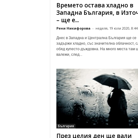
Времето остава хладно в
Западна България, в Изто
– ще е...
Рени Никифорова
-
неделя, 19 юли 2020, 8:44
Днес в Западна и Централна България ще се
задържи хладно, със значителна облачност, с
обяд купесто-дъждовна. На много места там 
валежи, след...
България
През целия ден ще вали