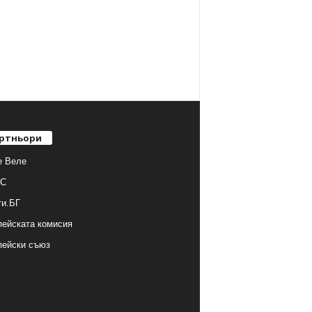
ртньори
е Веле
С
ти.БГ
ейската комисия
пейски съюз