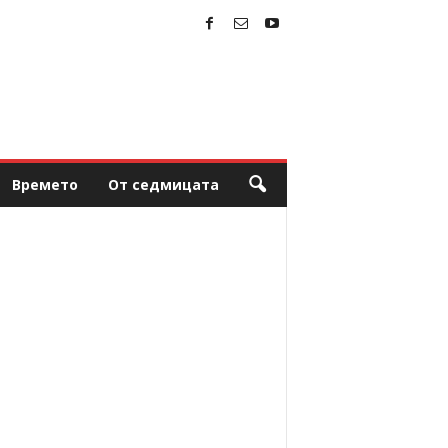
Времето
От седмицата