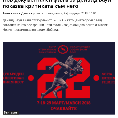
показва критиката към него
Анастасия Димитрова
-
понеделник, 4 февруари 2019, 11:01
Дейвид Бауи е бил отхвърлен от Би Би Си като „аматьорски пеещ
вокалист, който пее грешни ноти фалшиво“, съобщава Контакт мюзик.
Новият документален филм „Дейвид...
България