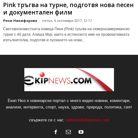
Pink тръгва на турне, подготвя нова песен
и документален филм
Рени Никифорова
-
петък, 6 октомври 2017, 12:17
Световноизвестната певица Пинк (Pink) тръгва на северноамериканско
турне с 40 дати. Алиша Мур, както е истинското име на провокативната
изпълнителка, подготвя и пускането на нова...
Екип Нюз е новинарски портал с много видео новини, коментари,
анализи, интервюта, спорт, наука, здраве, природа, политика, свят
свържете се с нас:
editorial@ekipnews.com