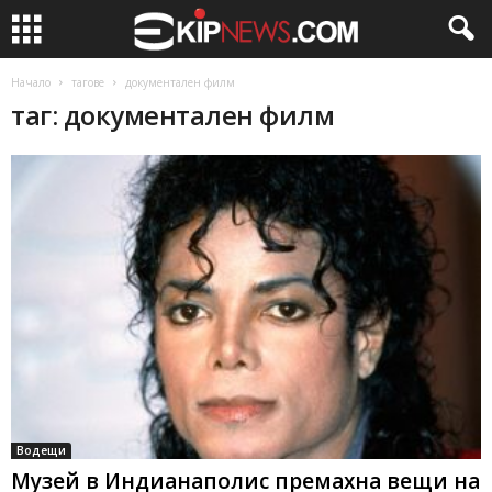
Начало
тагове
документален филм
таг: документален филм
Водещи
Музей в Индианаполис премахна вещи на