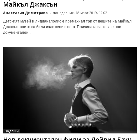
Майкъл Джаксън
Анастасия Димитрова
-
понеделник, 18 март 2019, 12:02
Детският музей в Индианаполис е премахнал три от вещите на Майкъл
Джаксън, които са били изложени в него. Причината за това е нов
документален...
Водещи
Нов документален филм за Дейвид Бауи