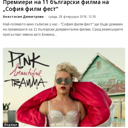
Премиери на 11 български филма на
„София филм фест“
Анастасия Димитрова
-
сряда, 28 февруари 2018, 12:30
Най-голямото кино събитие у нас - "София филм фест" ще бъде домакин
на премиерите на 11 български документални филма. Сред режисьорите
присъстват имена като Божина...
Водещи