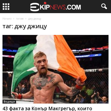
Начало
тагове
джу джицу
таг: джу джицу
Водещи
43 факта за Конър Макгрегър, които