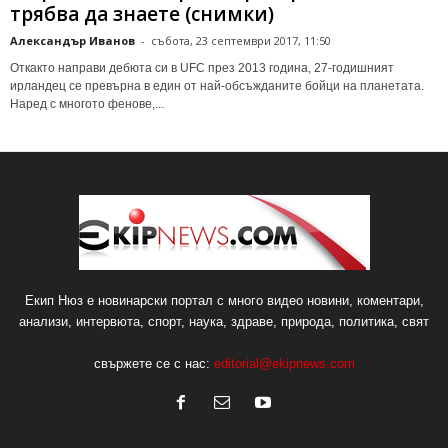
трябва да знаете (снимки)
Александър Иванов
-
събота, 23 септември 2017, 11:50
Откакто направи дебюта си в UFC през 2013 година, 27-годишният
ирландец се превърна в един от най-обсъжданите бойци на планетата.
Наред с многото фенове,...
Екип Нюз е новинарски портал с много видео новини, коментари,
анализи, интервюта, спорт, наука, здраве, природа, политика, свят
свържете се с нас:
editorial@ekipnews.com