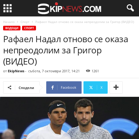
Начало
Спорт
Рафаел Надал отново се оказа непреодолим за Григор (ВИДЕО)
ВОДЕЩИ
СПОРТ
Рафаел Надал отново се оказа
непреодолим за Григор
(ВИДЕО)
от
EkipNews
-
събота, 7 октомври 2017, 14:21
1261
Facebook
X
Сподели