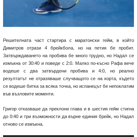
Решителната част стартира с маратонски гейм, в който
Димитров отрази 4 брейкбола, но на петия бе пробит.
Затвърждаването на пробива бе много трудно, но Надал се
измъкна от 30:40 и поведе с 2:0. Малко по-късно Рафа вече
водеше с два затвърдени пробива и 4:0, но реално
резултатът не отразяваше случващото се на корта, където
се водеше битка за всяка точка, но испанецът бе непоклатим
във възловите моменти.
Григор отказваше да преклони глава и в шестия гейм стигна
до 0:40 и три възможности да върне единия брейк, но Надал
отново се измъкна.