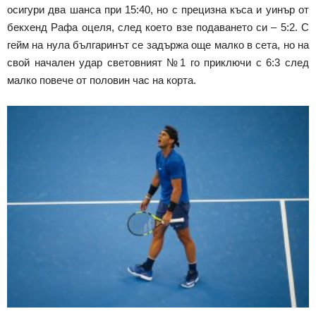
осигури два шанса при 15:40, но с прецизна къса и уинър от
бекхенд Рафа оцеля, след което взе подаването си – 5:2. С
гейм на нула българинът се задържа още малко в сета, но на
свой начален удар световният №1 го приключи с 6:3 след
малко повече от половин час на корта.