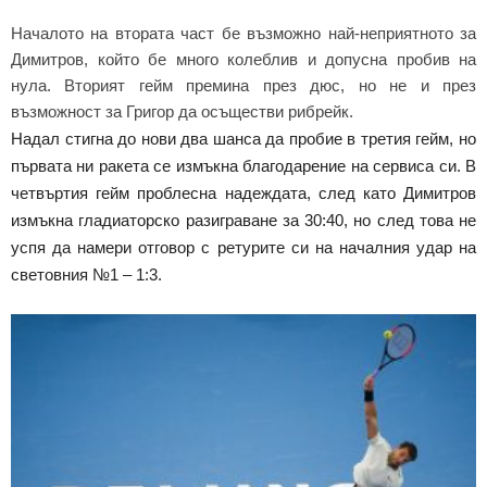
Началото на втората част бе възможно най-неприятното за
Димитров, който бе много колеблив и допусна пробив на
нула. Вторият гейм премина през дюс, но не и през
възможност за Григор да осъществи рибрейк.
Надал стигна до нови два шанса да пробие в третия гейм, но
първата ни ракета се измъкна благодарение на сервиса си. В
четвъртия гейм проблесна надеждата, след като Димитров
измъкна гладиаторско разиграване за 30:40, но след това не
успя да намери отговор с ретурите си на началния удар на
световния №1 – 1:3.