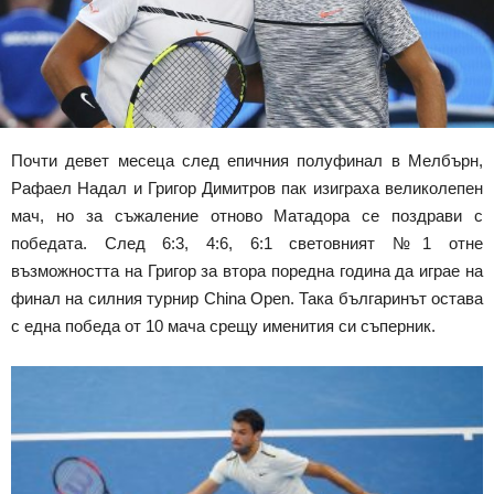
Почти девет месеца след епичния полуфинал в Мелбърн,
Рафаел Надал и Григор Димитров пак изиграха великолепен
мач, но за съжаление отново Матадора се поздрави с
победата. След 6:3, 4:6, 6:1 световният №1 отне
възможността на Григор за втора поредна година да играе на
финал на силния турнир China Open. Така българинът остава
с една победа от 10 мача срещу именития си съперник.