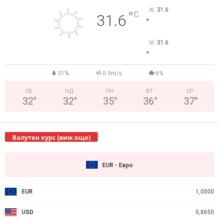
31.6
°
C
31.6
°
31.6
°
31%
0.9m/s
6%
СБ
НД
ПН
ВТ
СР
32
°
32
°
35
°
36
°
37
°
Валутен курс (виж още)
EUR - Евро
EUR
1,0000
USD
0,8650