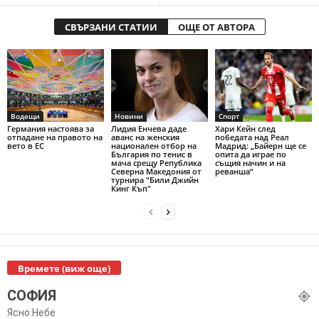
СВЪРЗАНИ СТАТИИ
ОЩЕ ОТ АВТОРА
Водещи
Новини
Спорт
Германия настоява за
Лидия Енчева даде
Хари Кейн след
отпадане на правото на
аванс на женския
победата над Реал
вето в ЕС
национален отбор на
Мадрид: „Байерн ще се
България по тенис в
опита да играе по
мача срещу Република
същия начин и на
Северна Македония от
реванша“
турнира "Били Джийн
Кинг Къп"
Времете (виж още)
СОФИЯ
Ясно Небе