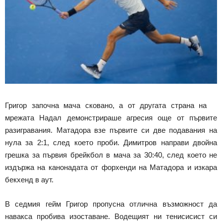
Григор започна мача сковано, а от другата страна на
мрежата Надал демонстрираше агресия още от първите
разигравания. Матадора взе първите си две подавания на
нула за 2:1, след което проби. Димитров направи двойна
грешка за първия брейкбол в мача за 30:40, след което не
издържа на канонадата от форхенди на Матадора и изкара
бекхенд в аут.
В седмия гейм Григор пропусна отлична възможност да
навакса пробива изоставане. Водещият ни тенисисист си