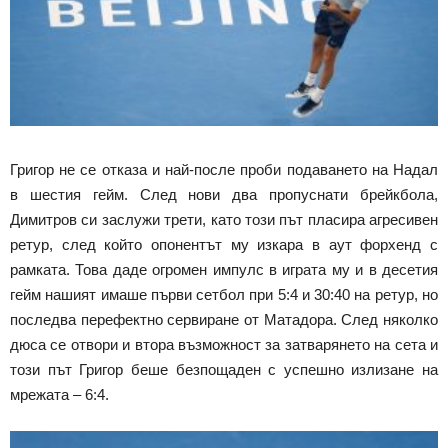
Григор не се отказа и най-после проби подаването на Надал
в шестия гейм. След нови два пропуснати брейкбола,
Димитров си заслужи трети, като този път пласира агресивен
ретур, след който опонентът му изкара в аут форхенд с
рамката. Това даде огромен импулс в играта му и в десетия
гейм нашият имаше първи сетбол при 5:4 и 30:40 на ретур, но
последва перефектно сервиране от Матадора. След няколко
дюса се отвори и втора възможност за затварянето на сета и
този път Григор беше безпощаден с успешно излизане на
мрежата – 6:4.