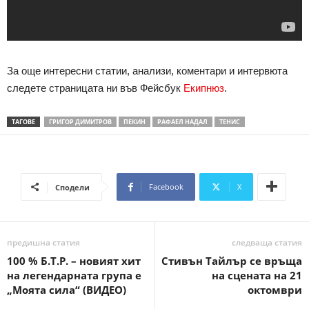
За още интересни статии, анализи, коментари и интервюта
следете страницата ни във Фейсбук
Екипнюз
.
ТАГОВЕ
ГРИГОР ДИМИТРОВ
ПЕКИН
РАФАЕЛ НАДАЛ
ТЕНИС
Facebook
X
Сподели
предишна статия
следваща статия
100 % Б.Т.Р. – новият хит
Стивън Тайлър се връща
на легендарната група е
на сцената на 21
„Моята сила“ (ВИДЕО)
октомври