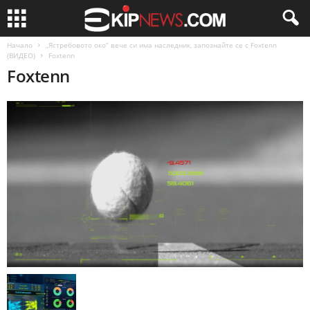
Начало
„Ястребовото око“ вече си има наследник, запознайте се с Foxtenn
(ВИДЕО)
Foxtenn
Foxtenn