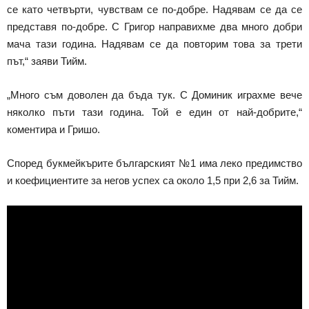
се като четвърти, чувствам се по-добре. Надявам се да се
представя по-добре. С Григор направихме два много добри
мача тази година. Надявам се да повторим това за трети
път,“ заяви Тийм.
„Много съм доволен да бъда тук. С Доминик играхме вече
няколко пъти тази година. Той е един от най-добрите,“
коментира и Гришо.
Според букмейкърите българският №1 има леко предимство
и коефициентите за негов успех са около 1,5 при 2,6 за Тийм.