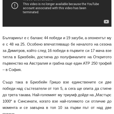
Българинът е с баланс 44 победи и 19 загуби, а опонентът му
е с 48 на 25. Особено впечатляващо бе началото на сезона
за Димитров, който след 16 победи в първите си 17 мача взе
титла в Бризбейн, достигна до полуфиналите на Откритото
първенство на Австралия и грабна още един АТР 250 трофей
– в София.
Също така в Бризбейн Гришо взе единствените си две
победи над състезатели от топ 5, а сега ще опита да стигне
до трета такава. Най-големият му триумф дойде на „Мастърс
1000“ в Синсинати, когато взе най-голямото си отличие до
момента и се завърна в топ 10 за първи път от над две
години.