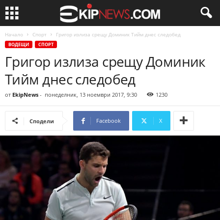
Начало
Спорт
Григор излиза срещу Доминик Тийм днес следобед
ВОДЕЩИ
СПОРТ
Григор излиза срещу Доминик
Тийм днес следобед
от
EkipNews
-
понеделник, 13 ноември 2017, 9:30
1230
Facebook
X
Сподели