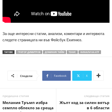
За още интересни статии, анализи, коментари и интервюта
следете страницата ни във Фейсбук Екипнюз.
ТАГОВЕ
ГРИГОР ДИМИТРОВ
ДОМИНИК ТИЙМ
ТЕНИС
ФИНАЛИ НА АТР
Facebook
X
Сподели
предишна статия
следваща статия
Мелания Тръмп избра
Жълт код за силен вятър
семпло облекло за среща
в 6 области