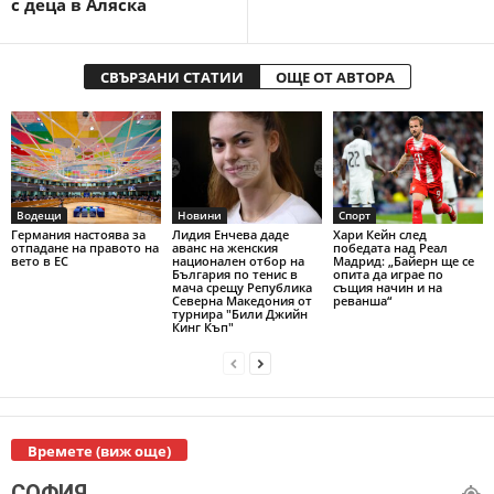
с деца в Аляска
СВЪРЗАНИ СТАТИИ
ОЩЕ ОТ АВТОРА
Водещи
Новини
Спорт
Германия настоява за
Лидия Енчева даде
Хари Кейн след
отпадане на правото на
аванс на женския
победата над Реал
вето в ЕС
национален отбор на
Мадрид: „Байерн ще се
България по тенис в
опита да играе по
мача срещу Република
същия начин и на
Северна Македония от
реванша“
турнира "Били Джийн
Кинг Къп"
Времете (виж още)
СОФИЯ