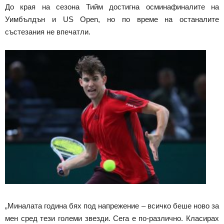
До края на сезона Тийм достигна осминафиналите на
Уимбълдън и US Open, но по време на останалите
състезания не впечатли.
„Миналата година бях под напрежение – всичко беше ново за
мен сред тези големи звезди. Сега е по-различно. Класирах