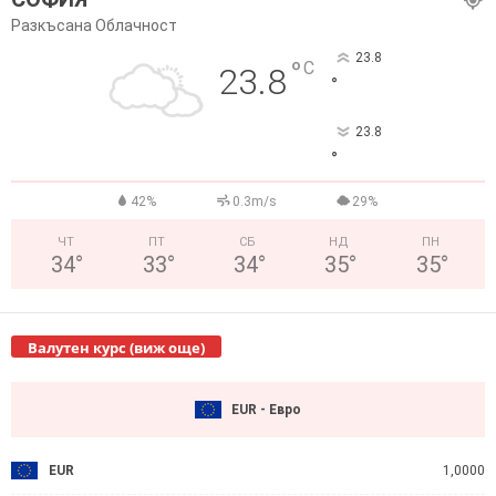
Разкъсана Облачност
23.8
°
C
23.8
°
23.8
°
42%
0.3m/s
29%
ЧТ
ПТ
СБ
НД
ПН
34
°
33
°
34
°
35
°
35
°
Валутен курс (виж още)
EUR - Евро
EUR
1,0000