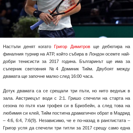
Настъпи денят когато
Григор Димитров
ще дебютира на
финалния турнир на АТР, който събира в Лондон осемте най-
добри тенисисти за 2017 година. Българинът ще има за
съперник световния №4 Доминик Тийм. Двубоят между
двамата ще започне малко след 16:00 часа.
Дотук двамата са се срещали три пъти, но нито веднъж в
зала. Австриецът води с 2:1. Гришо спечели на старта на
сезона по пътя към трофея си в Бризбейн, а след това на
любимия си клей, Тийм постигна драматичен обрат в Мадрид
– 4:6, 6:4, 7:6(9). Независимо, че е по-назад в ранглистата –
Григор успя да спечели три титли за 2017 срещу само една