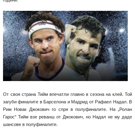
От своя страна Тийм впечатли главно в сезона на клей. Той
загуби финалите в Барселона и Мадрид от Рафаел Надал. В
Рим Новак Джокович го спря в полуфиналите. На „Ролан
Гарос“ Тийм взе реванш от Джокович, но Надал не му даде
шансове в полуфиналите.