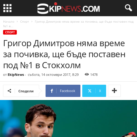
Начало
Спорт
Григор Димитров няма време за почивка, ще бъде поставен под
№1 в...
СПОРТ
Григор Димитров няма време
за почивка, ще бъде поставен
под №1 в Стокхолм
от
EkipNews
-
събота, 14 октомври 2017, 8:29
1478
Facebook
X
Сподели