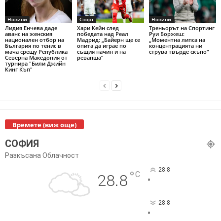
Новини
Спорт
Новини
Лидия Енчева даде
Хари Кейн след
Треньорът на Спортинг
аванс на женския
победата над Реал
Руи Боржеш:
национален отбор на
Мадрид: „Байерн ще се
„Моментна липса на
България по тенис в
опита да играе по
концентрацията ни
мача срещу Република
същия начин и на
струва твърде скъпо“
Северна Македония от
реванша“
турнира "Били Джийн
Кинг Къп"
Времете (виж още)
СОФИЯ
Разкъсана Облачност
28.8
°
C
28.8
°
28.8
°