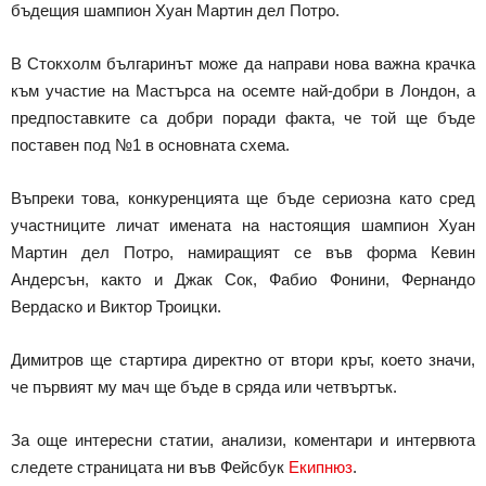
бъдещия шампион Хуан Мартин дел Потро.
В Стокхолм българинът може да направи нова важна крачка
към участие на Мастърса на осемте най-добри в Лондон, а
предпоставките са добри поради факта, че той ще бъде
поставен под №1 в основната схема.
Въпреки това, конкуренцията ще бъде сериозна като сред
участниците личат имената на настоящия шампион Хуан
Мартин дел Потро, намиращият се във форма Кевин
Андерсън, както и Джак Сок, Фабио Фонини, Фернандо
Вердаско и Виктор Троицки.
Димитров ще стартира директно от втори кръг, което значи,
че първият му мач ще бъде в сряда или четвъртък.
За още интересни статии, анализи, коментари и интервюта
следете страницата ни във Фейсбук
Екипнюз
.