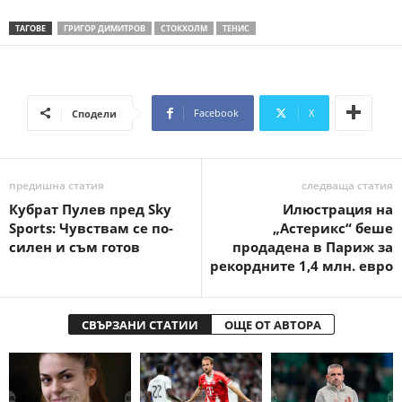
ТАГОВЕ
ГРИГОР ДИМИТРОВ
СТОКХОЛМ
ТЕНИС
Facebook
X
Сподели
предишна статия
следваща статия
Кубрат Пулев пред Sky
Илюстрация на
Sports: Чувствам се по-
„Астерикс“ беше
силен и съм готов
продадена в Париж за
рекордните 1,4 млн. евро
СВЪРЗАНИ СТАТИИ
ОЩЕ ОТ АВТОРА