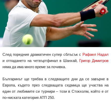
След поредния драматичен супер сблъсък с
Рафаел Надал
и отпадането на четвъртфинал в Шанхай,
Григор Димитров
няма да има много време за почивка.
Българинът ще трябва в следващите дни да се завърне в
Европа, където през следващата седмица ще участва на
един от любимите си турнири – този в Стокхолм, който е от
по-ниската категория АТП 250.