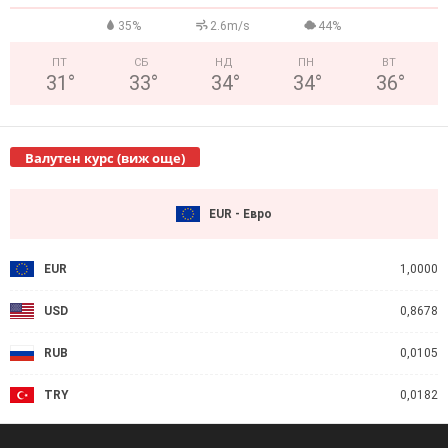
35%
2.6m/s
44%
ПТ
СБ
НД
ПН
ВТ
31
°
33
°
34
°
34
°
36
°
Валутен курс (виж още)
EUR - Евро
EUR
1,0000
USD
0,8678
RUB
0,0105
TRY
0,0182