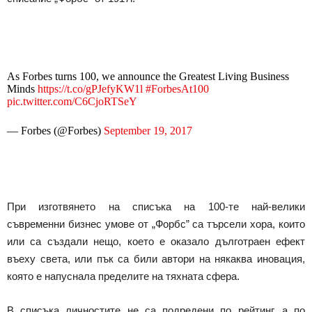
As Forbes turns 100, we announce the Greatest Living Business
Minds
https://t.co/gPJefyKW1l
#ForbesAt100
pic.twitter.com/C6CjoRTSeY
— Forbes (@Forbes)
September 19, 2017
При изготвянето на списъка на 100-те най-велики
съвременни бизнес умове от „Форбс” са търсели хора, които
или са създали нещо, което е оказало дълготраен ефект
въеху света, или пък са били автори на някаква иновация,
която е напуснала пределите на тяхната сфера.
В списъка личностите не са подредени по рейтинг, а по