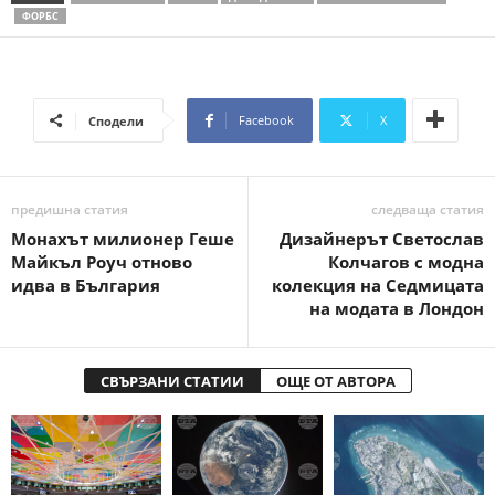
ФОРБС
Facebook
X
Сподели
предишна статия
следваща статия
Монахът милионер Геше
Дизайнерът Светослав
Майкъл Роуч отново
Колчагов с модна
идва в България
колекция на Седмицата
на модата в Лондон
СВЪРЗАНИ СТАТИИ
ОЩЕ ОТ АВТОРА