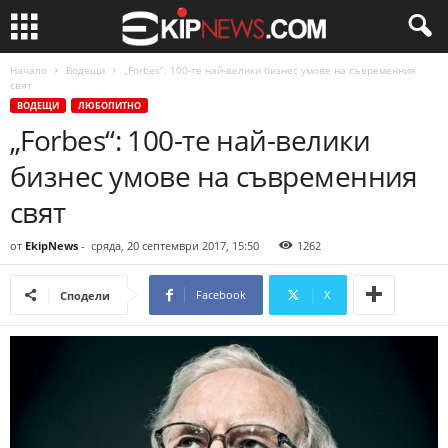
Начало
Водещи
„Forbes“: 100-те най-велики бизнес умове на съвременния
свят
ВОДЕЩИ
ЛЮБОПИТНО
„Forbes“: 100-те най-велики
бизнес умове на съвременния
свят
от
EkipNews
-
сряда, 20 септември 2017, 15:50
1262
Facebook
X
Сподели