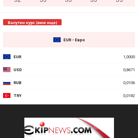
Валутен курс (виж още)
EUR - Евро
EUR
1,0000
USD
0,8671
RUB
0,0106
TRY
0,0182