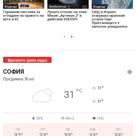
Водещи
Любопитно
Водещи
Германия настоява за
Луната отново ни зове:
САЩ и Израел
отпадане на правото на
Мисия „Артемис 2“ в
атакуваха иранския
вето в ЕС
действие (ОБЗОР)
остров Харг.
Пристанището е
напълно унищожено
Времете (виж още)
СОФИЯ
Предимно Ясно
°
31
°
C
31
°
31
28%
4m/s
18%
ЧТ
ПТ
СБ
НД
ПН
32
°
33
°
33
°
33
°
35
°