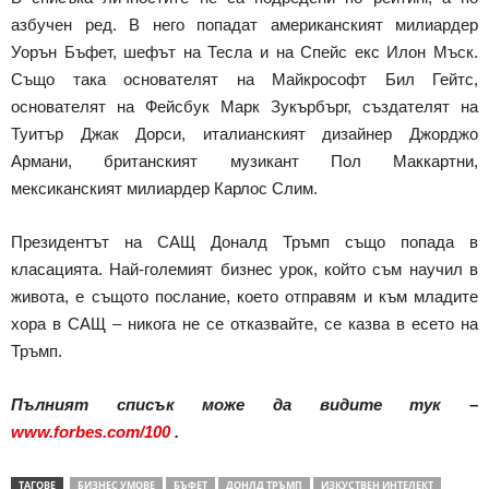
азбучен ред. В него попадат американският милиардер
Уорън Бъфет, шефът на Тесла и на Спейс екс Илон Мъск.
Също така основателят на Майкрософт Бил Гейтс,
основателят на Фейсбук Марк Зукърбърг, създателят на
Туитър Джак Дорси, италианският дизайнер Джорджо
Армани, британският музикант Пол Маккартни,
мексиканският милиардер Карлос Слим.
Президентът на САЩ Доналд Тръмп също попада в
класацията. Най-големият бизнес урок, който съм научил в
живота, е същото послание, което отправям и към младите
хора в САЩ – никога не се отказвайте, се казва в есето на
Тръмп.
Пълният списък може да видите тук –
www.forbes.com/100
.
ТАГОВЕ
БИЗНЕС УМОВЕ
БЪФЕТ
ДОНЛД ТРЪМП
ИЗКУСТВЕН ИНТЕЛЕКТ