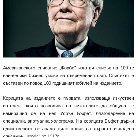
Американското списание „Форбс” изготви списък на 100-те
най-велики бизнес умове на съвременния свят. Списъкът е
съставен по повод 100 годишният юбилей на изданието.
Корицата на изданието е първата, използваща изкуствен
интелект, която позволява на читателите да общуват с
намиращия се на нея Уорън Бъфет, благодарение на
специална виртуална холограма. На корицата Бъфет държи
единственото останало цяло копие на първото издадено
списание „Форбс” от 1917г.