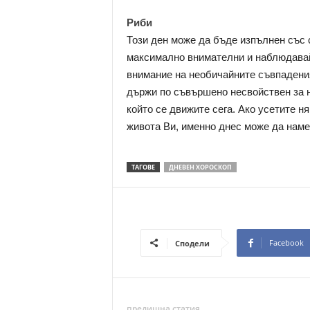
Риби
Този ден може да бъде изпълнен със 
максимално внимателни и наблюдавай
внимание на необичайните съвпадения 
държи по съвършено несвойствен за н
който се движите сега. Ако усетите ня
живота Ви, именно днес може да наме
ТАГОВЕ
ДНЕВЕН ХОРОСКОП
Facebook
Сподели
предишна статия