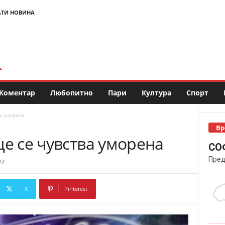
АТИ НОВИНА
Коментар
Любопитно
Пари
Култура
Спорт
а уморена
Вр
ще се чувства уморена
СО
Пред
77
X
Pinterest
Copy URL