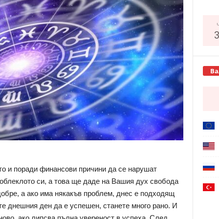
Ва
то и поради финансови причини да се нарушат
облеклото си, а това ще даде на Вашия дух свобода
добре, а ако има някакъв проблем, днес е подходящ
ате днешния ден да е успешен, станете много рано. И
ново, ако липсва пълна увереност в успеха. След