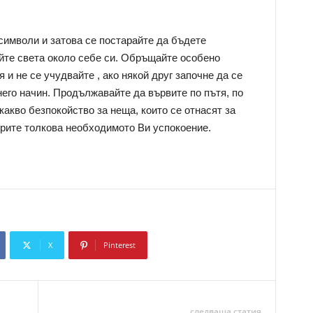
символи и затова се постарайте да бъдете
те света около себе си. Обръщайте особено
и не се учудвайте , ако някой друг започне да се
его начин. Продължавайте да вървите по пътя, по
какво безпокойство за неща, които се отнасят за
рите толкова необходимото Ви успокоение.
X
Pinterest
Copy URL
следваща статия