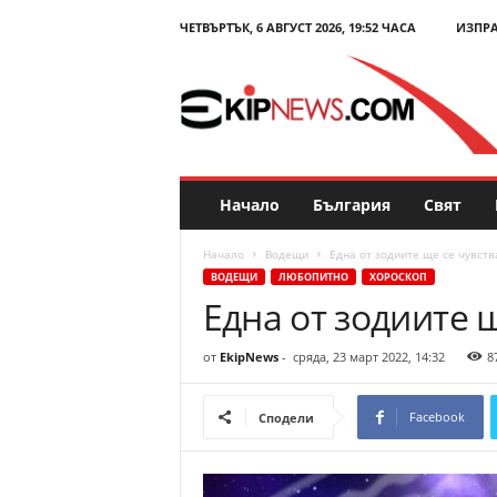
ЧЕТВЪРТЪК, 6 АВГУСТ 2026, 19:52 ЧАСА
ИЗПР
E
k
i
p
N
e
w
s
Начало
България
Свят
.
c
Начало
Водещи
Една от зодиите ще се чувств
o
ВОДЕЩИ
ЛЮБОПИТНО
ХОРОСКОП
m
Една от зодиите 
–
Н
о
от
EkipNews
-
сряда, 23 март 2022, 14:32
8
в
и
Facebook
Сподели
н
и
и
к