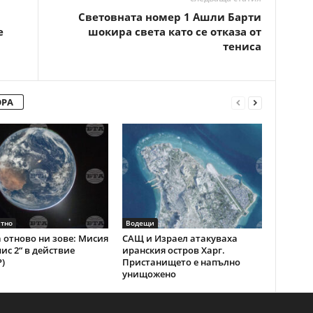
Световната номер 1 Ашли Барти
е
шокира света като се отказа от
тениса
ОРА
тно
Водещи
 отново ни зове: Мисия
САЩ и Израел атакуваха
ис 2“ в действие
иранския остров Харг.
)
Пристанището е напълно
унищожено