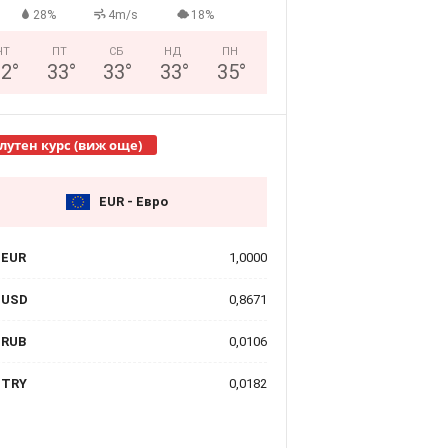
28%
4m/s
18%
ЧТ
ПТ
СБ
НД
ПН
32
°
33
°
33
°
33
°
35
°
лутен курс (виж още)
EUR - Евро
EUR
1,0000
USD
0,8671
RUB
0,0106
TRY
0,0182