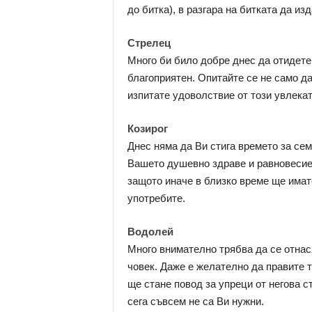
до битка), в разгара на битката да из
Стрелец
Много би било добре днес да отидете
благоприятен. Опитайте се не само да 
изпитате удоволствие от този увлека
Козирог
Днес няма да Ви стига времето за сем
Вашето душевно здраве и равновесие.
защото иначе в близко време ще имате 
употребите.
Водолей
Много внимателно трябва да се отна
човек. Даже е желателно да правите т
ще стане повод за упреци от негова ст
сега съвсем не са Ви нужни.