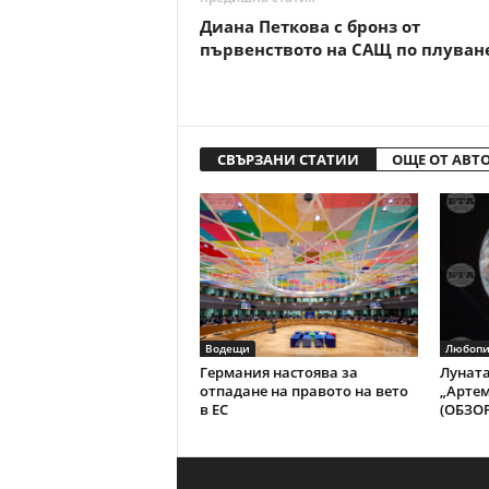
Диана Петкова с бронз от
първенството на САЩ по плуван
СВЪРЗАНИ СТАТИИ
ОЩЕ ОТ АВТ
Водещи
Любопи
Германия настоява за
Луната
отпадане на правото на вето
„Артем
в ЕС
(ОБЗОР