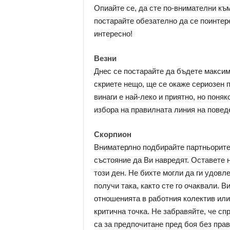
Опиайте се, да сте по-внимателни къ
постарайте обезателно да се поинтере
интересно!
Везни
Днес се постарайте да бъдете максим
скриете нещо, ще се окаже сериозен п
винаги е най-леко и приятно, но поняк
избора на правилната линия на повед
Скорпион
Вниматерлно подбирайте партньорите с
състояние да Ви навредят. Оставете 
този ден. Не бихте могли да ги удовле
получи така, както сте го очаквали. 
отношенията в работния колектив или
критична точка. Не забравяйте, че сп
са за предпочитане пред боя без прав