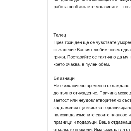
работа пообиколете магазините – тов
Телец
През този ден ще се чувствате уморен
съжаление Вашият любим човек едва л
грижи. Постарайте се тактично да му 
което очаква, в пулен обем.
Близнаци
Не е изключено временно охлаждане в
до пълно отчуждение. Причина може д
заетост или неудовлетворително съст
задължения ще изискват организирано
наложи да измените своите планове и
празници и подаръци. Ваше отдавнашн
отколкото приходи. Има смисъл да от