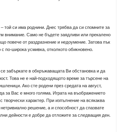
– той си има роднини. Днес трябва да си спомните за
мум внимание. Само не бъдете заядливи или прекалено
ищо повече от раздразнение и недоумение. Затова пък
 с по-широка усмивка, отколкото обикновено.
а се забъркате в обкръжаващата Ви обстановка и да
ост. Това не е най-подходящото време за търсене на
шленици. Ако сте родени през средата на август,
да за Вас е много голяма. Играта на въображението
 с творчески характер. При изпълнение на всякаква
 нетривиално решение, а и способност да спазвате
лни дейности е добре да отложите за следващия ден.