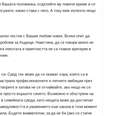
м Вашата половинка, отделяйте му повече време и се
сувате, какво става с него. А току-виж излязло нещо
ално честни с Вашия любим човек. Всеки опит да
роблем за бъдеще. Наистина, да се говори много не
ога лекотата и приятността не са главни критерии в
ение.
и. Сред тях може да се окажат хора, които са в
настрана професионалните и личните амбиции през
творите и затова не се отчайвайте, ако нещо не се
Вие просто вършете своето. Възможно е обостряне на
 в семейната среда, като нещата може да достигнат
раведливостта и уважението към закона в този момент
ила. Бъдете внимателни, за да не би (ако се стигне