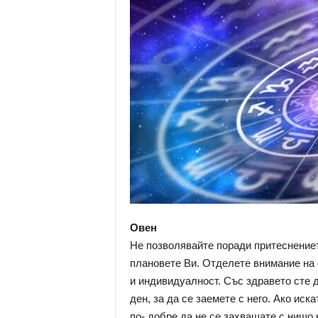
о
м
е
н
т
а
р
и
Овен
Не позволявайте поради притеснение
плановете Ви. Отделете внимание на 
и индивидуалност. Със здравето сте 
ден, за да се заемете с него. Ако иск
по- добре да не се захващате с нищо 