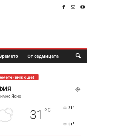
Времето
От седмицата
емете (виж още)
ФИЯ
имно Ясно
°
31
°
C
31
°
31