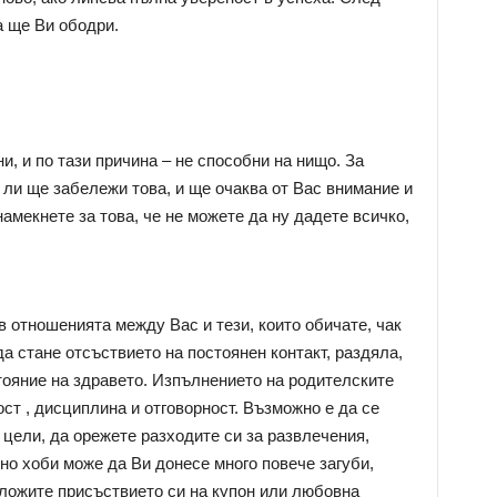
а ще Ви ободри.
и, и по тази причина – не способни на нищо. За
и ще забележи това, и ще очаква от Вас внимание и
намекнете за това, че не можете да ну дадете всичко,
 отношенията между Вас и тези, които обичате, чак
а стане отсъствието на постоянен контакт, раздяла,
ояние на здравето. Изпълнението на родителските
ст , дисциплина и отговорност. Възможно е да се
 цели, да орежете разходите си за развлечения,
о хоби може да Ви донесе много повече загуби,
ложите присъствието си на купон или любовна