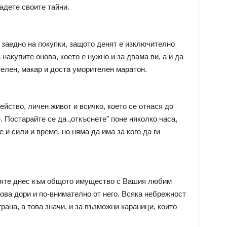
дадете своите тайни.
 заедно на покупки, защото денят е изключително
накупите онова, което е нужно и за двама ви, а и да
телен, макар и доста уморителен маратон.
ейство, личен живот и всичко, което се отнася до
 Постарайте се да „откъснете” поне няколко часа,
и сили и време, но няма да има за кого да ги
сяте днес към общото имущество с Вашия любим
ова дори и по-внимателно от него. Всяка небрежност
рана, а това значи, и за възможни караници, които