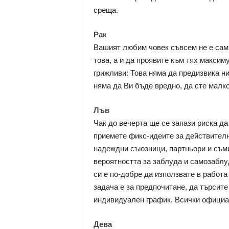
среща.
Рак
Вашият любим човек съвсем не е сам 
това, а и да проявите към тях макси
грижливи: Това няма да предизвика н
няма да Ви бъде вредно, да сте малко
Лъв
Чак до вечерта ще се запази риска д
приемете фикс-идеите за действителн
надеждни съюзници, партньори и съми
вероятността за заблуда и самозаблу
си е по-добре да използвате в работа
задача е за предпочитане, да търсите
индивидуален график. Всички официа
Дева