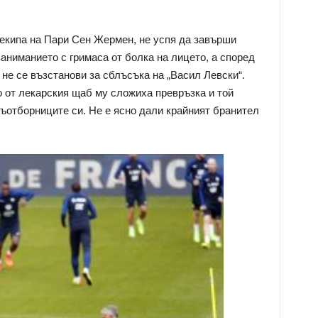
и екипа на Пари Сен Жермен, не успя да завърши
аниманието с гримаса от болка на лицето, а според
не се възстанови за сблъсъка на „Васил Левски“.
о от лекарския щаб му сложиха превръзка и той
съотборниците си. Не е ясно дали крайният бранител