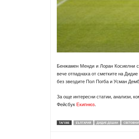
Бенжамен Менди и Лоран Косиелни са
вече отпаднаха от сметките на Дидие
без звездите Пол Погба и Усман Дем
За още интересни статии, анализи, к
Фейсбук
Екипнюз
.
ТАГОВЕ
БЪЛГАРИЯ
ДИДИЕ ДЕШАН
СВЕТОВНИ