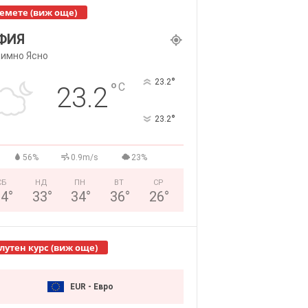
емете (виж още)
ФИЯ
имно Ясно
°
23.2
°
C
23.2
°
23.2
56%
0.9m/s
23%
СБ
НД
ПН
ВТ
СР
34
°
33
°
34
°
36
°
26
°
лутен курс (виж още)
EUR - Евро