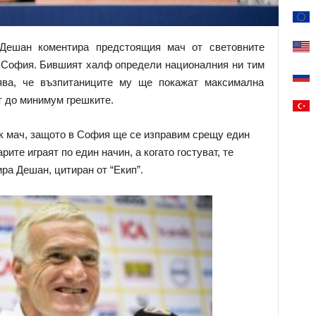
Дешан коментира предстоящия мач от световните
 София. Бившият халф определи националния ни тим
ява, че възпитаниците му ще покажат максимална
т до минимум грешките.
к мач, защото в София ще се изправим срещу един
рите играят по един начин, а когато гостуват, те
ра Дешан, цитиран от “Екип”.