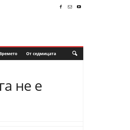
Времето
От седмицата
а не е