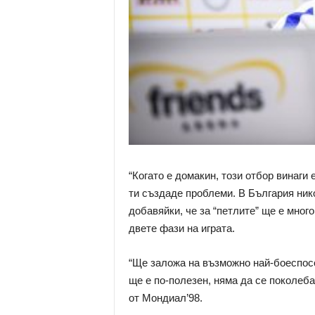
“Когато е домакин, този отбор винаги 
ти създаде проблеми. В България нико
добавяйки, че за “петлите” ще е мног
двете фази на играта.
“Ще заложа на възможно най-боеспосо
ще е по-полезен, няма да се поколеба
от Мондиал’98.