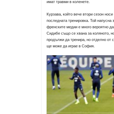
имат травми в коленете.
Курзава, който вече втори сезон нос
последната тренировка. Той напусна з
френските медии е много вероятно да 
Сидибе също се хвана за коляното, н
продължи да тренира, но отделно от 
ще може да играе в София.