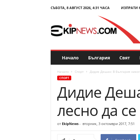
СЪБОТА, 8 АВГУСТ 2026, 4:31 ЧАСА
ИЗПРАТИ 
E
k
i
p
N
e
w
s
Начало
България
Свят
.
c
Начало
Спорт
Дидие Дешан: В България никога
o
СПОРТ
m
Дидие Деша
–
Н
о
лесно да се
в
и
н
от
EkipNews
-
вторник, 3 октомври 2017, 7:51
и
и
к