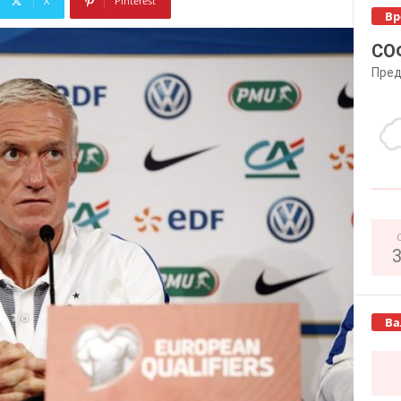
X
Pinterest
Вр
Copy URL
СО
Пред
Ва