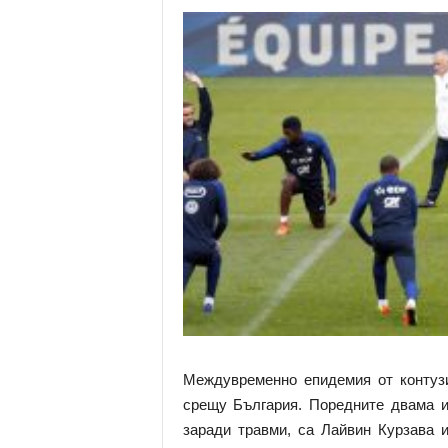
Междувременно епидемия от контуз
срещу България. Поредните двама иг
заради травми, са Лайвин Курзава