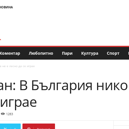
НОВИНА
Коментар
Любопитно
Пари
Култура
Спорт
 не е лесно да се играе
н: В България никог
 играе
1283