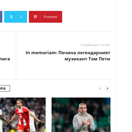
X
Pinterest
Copy URL
следваща статия
In memoriam: Почина легендарният
лига
музикант Том Пети
ОРА