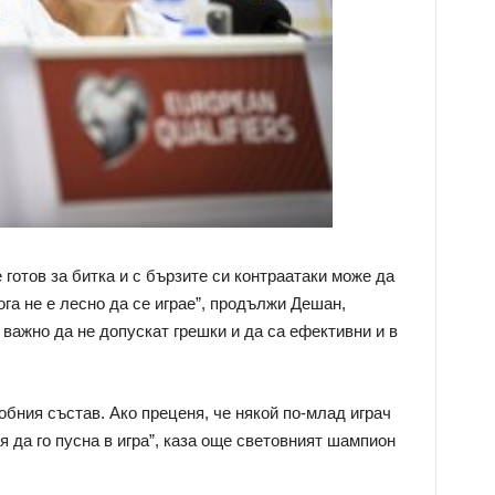
е готов за битка и с бързите си контраатаки може да
га не е лесно да се играе”, продължи Дешан,
о важно да не допускат грешки и да са ефективни и в
бния състав. Ако преценя, че някой по-млад играч
я да го пусна в игра”, каза още световният шампион