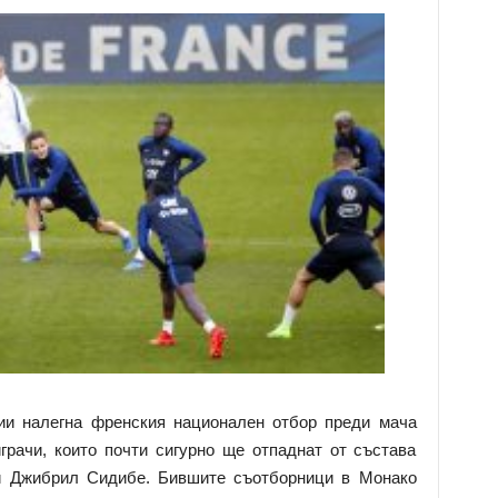
ии налегна френския национален отбор преди мача
рачи, които почти сигурно ще отпаднат от състава
 и Джибрил Сидибе. Бившите съотборници в Монако