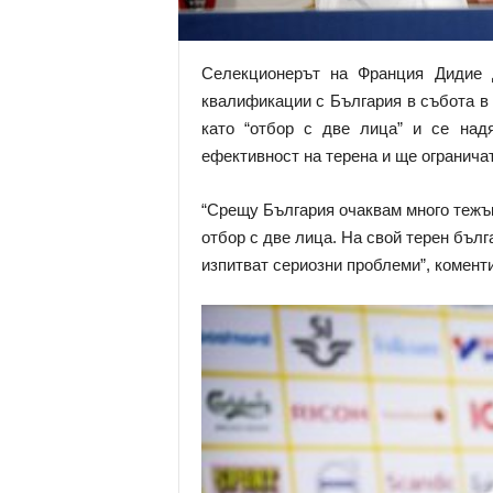
Селекционерът на Франция Дидие 
квалификации с България в събота в
като “отбор с две лица” и се над
ефективност на терена и ще огранича
“Срещу България очаквам много тежъ
отбор с две лица. На свой терен бълга
изпитват сериозни проблеми”, коменти