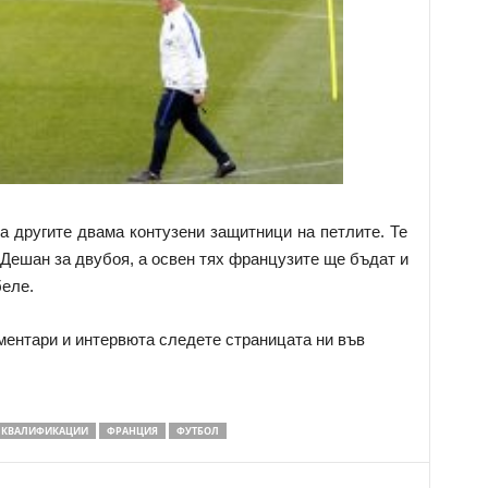
 другите двама контузени защитници на петлите. Те
 Дешан за двубоя, а освен тях французите ще бъдат и
беле.
оментари и интервюта следете страницата ни във
 КВАЛИФИКАЦИИ
ФРАНЦИЯ
ФУТБОЛ