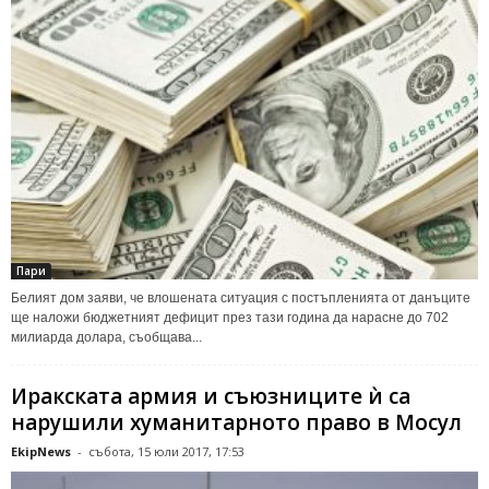
Пари
Белият дом заяви, че влошената ситуация с постъпленията от данъците
ще наложи бюджетният дефицит през тази година да нарасне до 702
милиарда долара, съобщава...
Иракската армия и съюзниците ѝ са
нарушили хуманитарното право в Мосул
EkipNews
-
събота, 15 юли 2017, 17:53