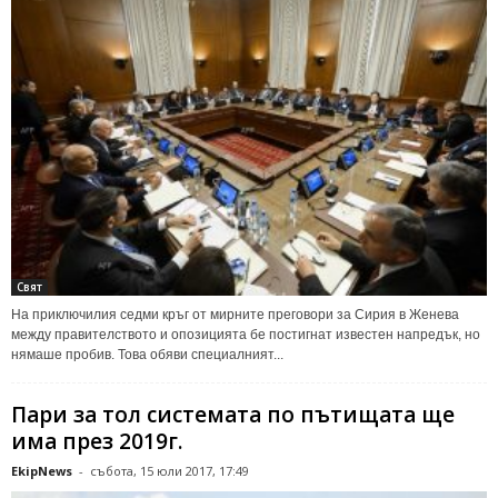
Свят
На приключилия седми кръг от мирните преговори за Сирия в Женева
между правителството и опозицията бе постигнат известен напредък, но
нямаше пробив. Това обяви специалният...
Пари за тол системата по пътищата ще
има през 2019г.
EkipNews
-
събота, 15 юли 2017, 17:49