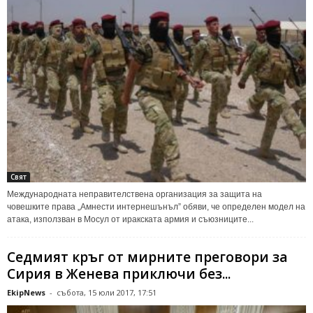
Свят
Международната неправителствена организация за защита на
човешките права „Амнести интернешънъл” обяви, че определен модел на
атака, използван в Мосул от иракската армия и съюзниците...
Седмият кръг от мирните преговори за
Сирия в Женева приключи без...
EkipNews
-
събота, 15 юли 2017, 17:51