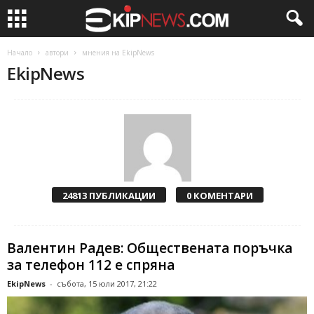
Начало
автори
мнения на EkipNews
EkipNews
24813 ПУБЛИКАЦИИ
0 КОМЕНТАРИ
Валентин Радев: Обществената поръчка
за телефон 112 е спряна
EkipNews
-
събота, 15 юли 2017, 21:22