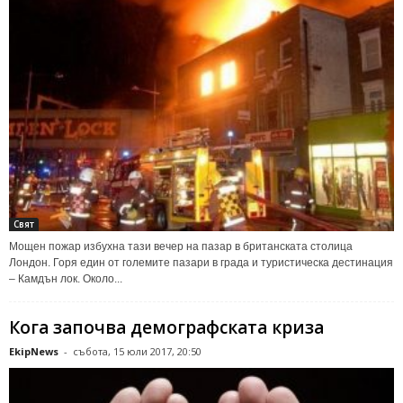
Свят
Мощен пожар избухна тази вечер на пазар в британската столица
Лондон. Горя един от големите пазари в града и туристическа дестинация
– Камдън лок. Около...
Кога започва демографската криза
EkipNews
-
събота, 15 юли 2017, 20:50