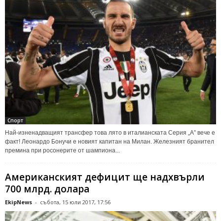
Спорт
Най-изненадващият трансфер това лято в италианската Серия „А” вече е
факт! Леонардо Бонучи е новият капитан на Милан. Железният бранител
премина при росонерите от шампиона...
Американският дефицит ще надхвърли
700 млрд. долара
EkipNews
-
събота, 15 юли 2017, 17:56