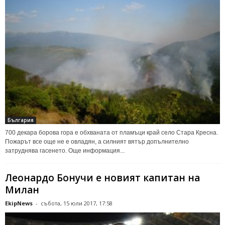
България
700 декара борова гора е обхваната от пламъци край село Стара Кресна.
Пожарът все още не е овладян, а силният вятър допълнително
затруднява гасенето. Още информация...
Леонардо Бонучи е новият капитан на
Милан
EkipNews
-
събота, 15 юли 2017, 17:58