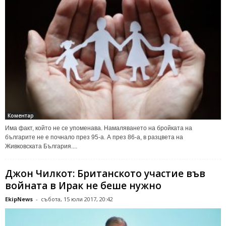
Коментар
Има факт, който не се упоменава. Намаляването на бройката на
българите не е почнало през 95-а. А през 86-а, в разцвета на
Живковската България....
Джон Чилкот: Британското участие във
войната в Ирак не беше нужно
EkipNews
-
събота, 15 юли 2017, 20:42