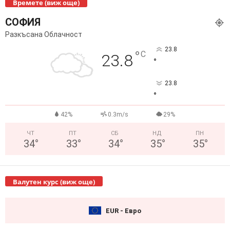
Времете (виж още)
СОФИЯ
Разкъсана Облачност
23.8
°
C
23.8
°
23.8
°
42%
0.3m/s
29%
ЧТ
ПТ
СБ
НД
ПН
34
°
33
°
34
°
35
°
35
°
Валутен курс (виж още)
EUR - Евро