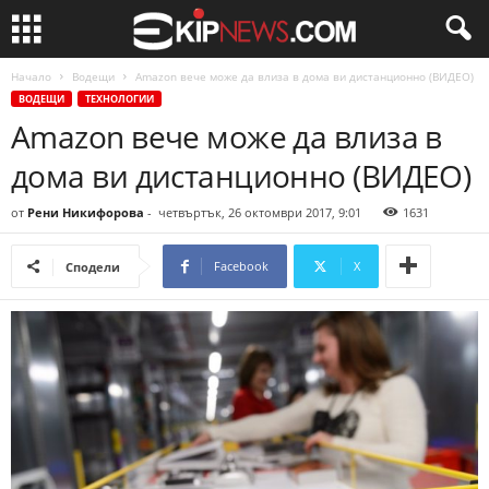
Начало
Водещи
Amazon вече може да влиза в дома ви дистанционно (ВИДЕО)
ВОДЕЩИ
ТЕХНОЛОГИИ
Amazon вече може да влиза в
дома ви дистанционно (ВИДЕО)
от
Рени Никифорова
-
четвъртък, 26 октомври 2017, 9:01
1631
Facebook
X
Сподели