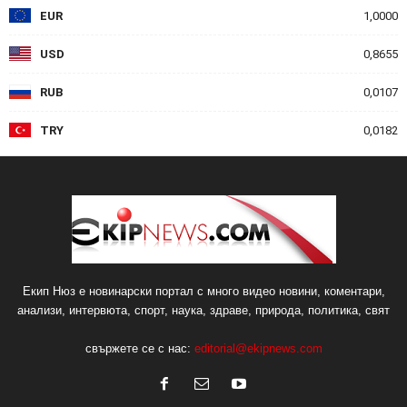
EUR
1,0000
USD
0,8655
RUB
0,0107
TRY
0,0182
Екип Нюз е новинарски портал с много видео новини, коментари,
анализи, интервюта, спорт, наука, здраве, природа, политика, свят
свържете се с нас:
editorial@ekipnews.com