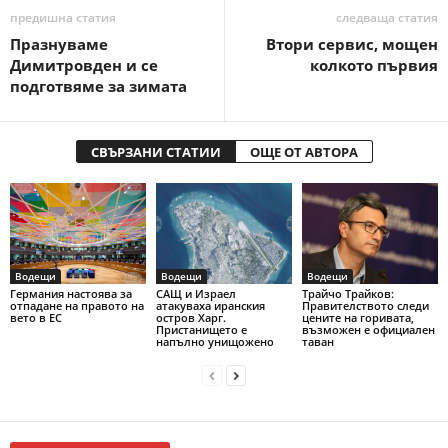
предишна статия
следваща статия
Празнуваме
Втори сервис, мощен
Димитровден и се
колкото първия
подготвяме за зимата
СВЪРЗАНИ СТАТИИ
ОЩЕ ОТ АВТОРА
Водещи
Водещи
Водещи
Германия настоява за
САЩ и Израел
Трайчо Трайков:
отпадане на правото на
атакуваха иранския
Правителството следи
вето в ЕС
остров Харг.
цените на горивата,
Пристанището е
възможен е официален
напълно унищожено
таван