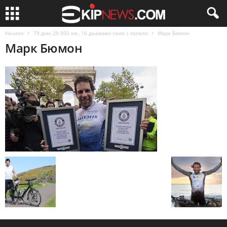
Начало
79 дни, 29 000 км., 16 държави само с колело
Марк Бюмон
Марк Бюмон