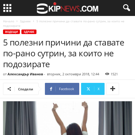
Начало
Здраве
5 полезни причини да ставате по-рано сутрин, за които не
подозирате
ВОДЕЩИ
ЗДРАВЕ
5 полезни причини да ставате
по-рано сутрин, за които не
подозирате
от
Александър Иванов
-
вторник, 2 октомври 2018, 12:44
1521
Facebook
X
Сподели