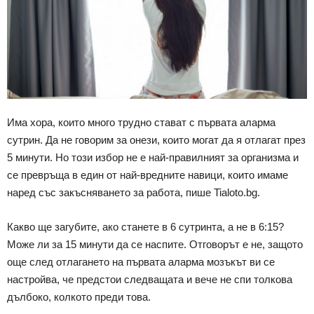
Има хора, които много трудно стават с първата аларма
сутрин. Да не говорим за онези, които могат да я отлагат през
5 минути. Но този избор не е най-правилният за организма и
се превръща в един от най-вредните навици, които имаме
наред със закъсняването за работа, пише Tialoto.bg.
Какво ще загубите, ако станете в 6 сутринта, а не в 6:15?
Може ли за 15 минути да се наспите. Отговорът е не, защото
още след отлагането на първата аларма мозъкът ви се
настройва, че предстои следващата и вече не спи толкова
дълбоко, колкото преди това.