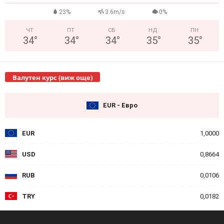
23%
3.6m/s
0%
ЧТ
ПТ
СБ
НД
ПН
34
°
34
°
34
°
35
°
35
°
Валутен курс (виж още)
EUR - Евро
EUR
1,0000
USD
0,8664
RUB
0,0106
TRY
0,0182