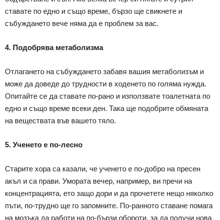
ставате по едно и също време, бързо ще свикнете и
събуждането вече няма да е проблем за вас.
4. Подобрява метаболизма
Отлагането на събуждането забавя вашия метаболизъм и
може да доведе до трудности в ходенето по голяма нужда.
Опитайте се да ставате по-рано и използвате тоалетната по
едно и също време всеки ден. Така ще подобрите обмяната
на веществата във вашето тяло.
5. Ученето е по-лесно
Старите хора са казали, че ученето е по-добро на пресен
акъл и са прави. Умората вечер, например, ви пречи на
концентрацията, ето защо дори и да прочетете нещо няколко
пъти, по-трудно ще го запомните. По-ранното ставане помага
на мозъка да работи на по-бързи обороти, за да получи нова