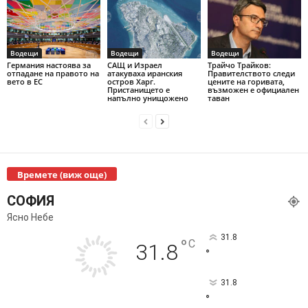
Водещи
Водещи
Водещи
Германия настоява за
САЩ и Израел
Трайчо Трайков:
отпадане на правото на
атакуваха иранския
Правителството следи
вето в ЕС
остров Харг.
цените на горивата,
Пристанището е
възможен е официален
напълно унищожено
таван
Времете (виж още)
СОФИЯ
Ясно Небе
31.8
°
C
31.8
°
31.8
°