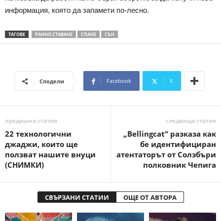
информация, която да запамети по-лесно.
ТАГОВЕ
РАННО СТАВАНЕ
СПАНЕ
СЪН
Facebook
X
Сподели
предишна статия
следваща статия
22 технологични
„Bellingcat“ разказа как
джаджи, които ще
бе идентифициран
ползват нашите внуци
атентаторът от Солзбъри
(СНИМКИ)
полковник Чепига
СВЪРЗАНИ СТАТИИ
ОЩЕ ОТ АВТОРА