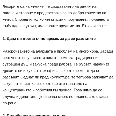
Лекарите са на мнение, че създаването на режим на
лягане и ставане е предпоставка за по-добро качество на
живот. Според няколко независими проучвания, по-ранното
събуждане сутрин, има своите предимства. Ето кои са те:
1. Дава ви достатъчно време, за да се разсъните
Разсрочването на алармата е проблем на много хора. Заради
него често се успиват и нямат време за традиционния
сутрешен душ и закуска преди работа. Те бързат, навличат
дрехите си и хукват към офиса, с което не могат да се
разсънят. Седнат ли пред компютъра, те тепърва започват да
закусват и пият кафе, което се отразява зле на
концентрацията и работния им процес. Това няма да се
случва и денят им ще започва много по-плавно, ако стават
по-рано.
2. Подобрява качеството на съня