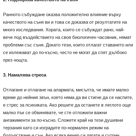
Ранното събуждане оказва положително влияние върху
качеството на съня ви и това се доказва от резултатите на
много изследвания. Хората, които се събуждат рано, най-
вече под въздействието на своя биологичен часовник, нямат
проблеми със съня. Докато тези, които отлагат ставането или
се излежават до по-късно, често не могат да спят дълбоко
през нощта.
3. Намалява стреса
Отлагане и отлагане на алармата, мисълта, че имате малко
време до нейния звън, което няма да ви стигне да се наспите,
е стрес за психиката. Ако решите да останете в леглото още
малко пък се обвинявате, че сте отложили важни
ангажименти за по-късно. Сложете край на тези душевни
терзания като си изградите по-нормален режим на
бодърстване и сън. Ако всяка вечер си лягате и сутрин