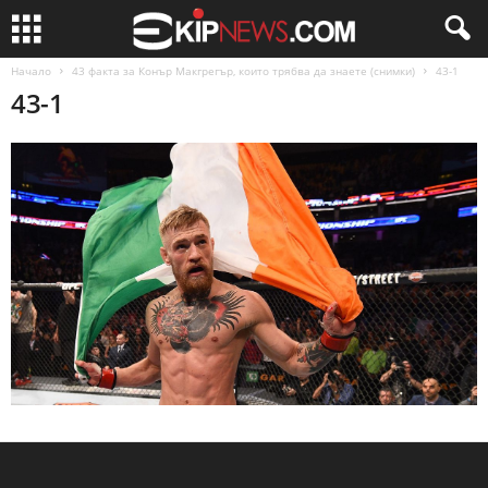
Начало
43 факта за Конър Макгрегър, които трябва да знаете (снимки)
43-1
43-1