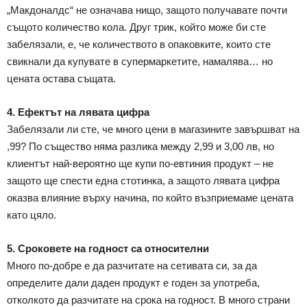
„Макдоналдс“ не означава нищо, защото получавате почти
същото количество кола. Друг трик, който може би сте
забелязали, е, че количеството в опаковките, които сте
свикнали да купувате в супермаркетите, намалява… но
цената остава същата.
4. Ефектът на лявата цифра
Забелязали ли сте, че много цени в магазините завършват на
,99? По същество няма разлика между 2,99 и 3,00 лв, но
клиентът най-вероятно ще купи по-евтиния продукт – не
защото ще спести една стотинка, а защото лявата цифра
оказва влияние върху начина, по който възприемаме цената
като цяло.
5. Сроковете на годност са относителни
Много по-добре е да разчитате на сетивата си, за да
определите дали даден продукт е годен за употреба,
отколкото да разчитате на срока на годност. В много страни