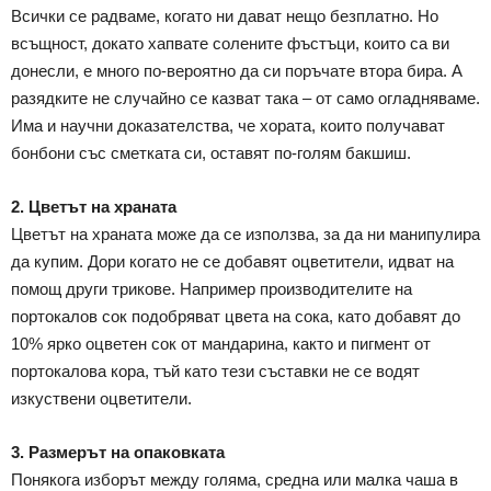
Всички се радваме, когато ни дават нещо безплатно. Но
всъщност, докато хапвате солените фъстъци, които са ви
донесли, е много по-вероятно да си поръчате втора бира. А
разядките не случайно се казват така – от само огладняваме.
Има и научни доказателства, че хората, които получават
бонбони със сметката си, оставят по-голям бакшиш.
2. Цветът на храната
Цветът на храната може да се използва, за да ни манипулира
да купим. Дори когато не се добавят оцветители, идват на
помощ други трикове. Например производителите на
портокалов сок подобряват цвета на сока, като добавят до
10% ярко оцветен сок от мандарина, както и пигмент от
портокалова кора, тъй като тези съставки не се водят
изкуствени оцветители.
3. Размерът на опаковката
Понякога изборът между голяма, средна или малка чаша в