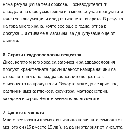
няма регулация за тези срокове. Производителят ги
определя по свое усмотрение и в много случаи продуктът е
годен за консумация и след изтичането на срока. В резултат
на това много храна, която все още е годна, отива в
боклука… и отиваме в магазина, за да купуваме още от
същото.
6. Скрити нездравословни вещества
Днес, когато много хора са загрижени за здравословния
продукт, хранителната промишленост намира начини да
скрие потенциално нездравословните вещества в
описанието на продукта си. Захарта може да се крие под
различни имена: глюкоза, фруктоза, малтодекстрин,
захароза и сироп. Четете внимателно етикетите.
7. Цените в менюто
Много ресторанти премахват изцяло паричните символи от
менюто си (15 вместо 15 лв.), за да ни отклонят от мисълта,