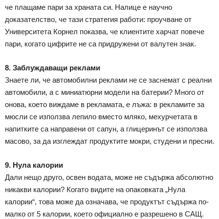
че плащаме пари за храната си. Налице е научно
доказателство, че тази стратегия работи: проучване от
Университета Корнел показва, че клиентите харчат повече
пари, когато цифрите не са придружени от валутен знак.
8. Заблуждаващи реклами
Знаете ли, че автомобилни реклами не се заснемат с реални
автомобили, а с миниатюрни модели на батерии? Много от
онова, което виждаме в рекламата, е лъжа: в рекламите за
мюсли се използва лепило вместо мляко, мехурчетата в
напитките са направени от сапун, а глицеринът се използва
масово, за да изглеждат продуктите мокри, студени и пресни.
9. Нула калории
Дали нещо друго, освен водата, може не съдържа абсолютно
никакви калории? Когато видите на опаковката „Нула
калории“, това може да означава, че продуктът съдържа по-
малко от 5 калории, което официално е разрешено в САЩ.