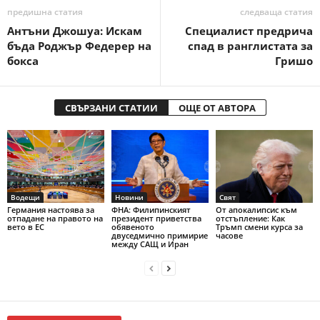
предишна статия
следваща статия
Антъни Джошуа: Искам
Специалист предрича
бъда Роджър Федерер на
спад в ранглистата за
бокса
Гришо
СВЪРЗАНИ СТАТИИ
ОЩЕ ОТ АВТОРА
Водещи
Новини
Свят
Германия настоява за
ФНА: Филипинският
От апокалипсис към
отпадане на правото на
президент приветства
отстъпление: Как
вето в ЕС
обявеното
Тръмп смени курса за
двуседмично примирие
часове
между САЩ и Иран