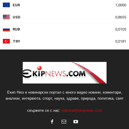
EUR
1,0000
USD
0,8655
RUB
0,0105
TRY
0,0181
Екип Нюз е новинарски портал с много видео новини, коментари,
анализи, интервюта, спорт, наука, здраве, природа, политика, свят
свържете се с нас:
editorial@ekipnews.com