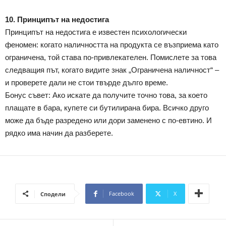
10. Принципът на недостига
Принципът на недостига е известен психологически
феномен: когато наличността на продукта се възприема като
ограничена, той става по-привлекателен. Помислете за това
следващия път, когато видите знак „Ограничена наличност“ –
и проверете дали не стои твърде дълго време.
Бонус съвет: Ако искате да получите точно това, за което
плащате в бара, купете си бутилирана бира. Всичко друго
може да бъде разредено или дори заменено с по-евтино. И
рядко има начин да разберете.
Facebook
X
Сподели