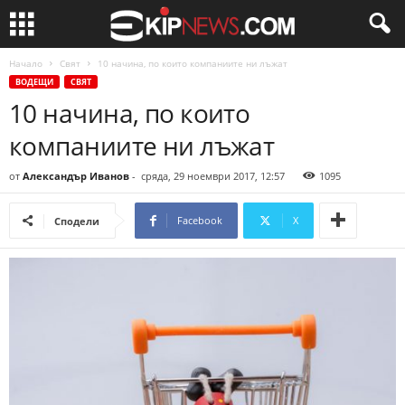
Начало
Свят
10 начина, по които компаниите ни лъжат
ВОДЕЩИ
СВЯТ
10 начина, по които
компаниите ни лъжат
от
Александър Иванов
-
сряда, 29 ноември 2017, 12:57
1095
Facebook
X
Сподели